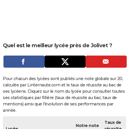
City break
Voyage de noces
Climat
Destinations
Voyage nature
Forum
+
PHOTO
GUIDES D'ACHAT
BONS PLANS
CARTE DE VOEUX
Quel est le meilleur lycée près de Jolivet ?
Carte Bonne année
Carte Pâques
Carte de Noël
Carte Saint-Valentin
Carte d'anniversaire
DICTIONNAIRE
Biographies
Expressions
Dictionnaire
Citations
Proverbes
PROGRAMME TV
COPAINS D'AVANT
Pour chacun des lycées sont publiés une note globale sur 20,
calculée par Linternaute.com et le taux de réussite au bac de
Se connecter
Collèges
Universités
Service militaire
S'inscrire
Lycées
Primaires
Entreprises
Avis de recherche
AVIS DE DÉCÈS
ses lycéens. Cliquez sur le nom du lycée pour consulter toutes
ses statistiques par fillière (taux de réussite au bac, taux de
FORUM
mentions) ainsi que l'évolution de ses performances par
année.
Lifestyle
Sport
Television
Cinema
Bricolage
Culture
Auto
Voyage
Taux de
Notre note
Lycée
réussite