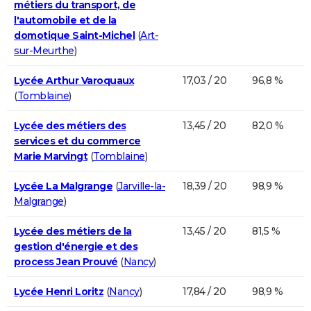
métiers du transport, de
l'automobile et de la
domotique Saint-Michel
(
Art-
sur-Meurthe
)
Lycée Arthur Varoquaux
17,03 / 20
96,8 %
(
Tomblaine
)
Lycée des métiers des
13,45 / 20
82,0 %
services et du commerce
Marie Marvingt
(
Tomblaine
)
Lycée La Malgrange
(
Jarville-la-
18,39 / 20
98,9 %
Malgrange
)
Lycée des métiers de la
13,45 / 20
81,5 %
gestion d'énergie et des
process Jean Prouvé
(
Nancy
)
Lycée Henri Loritz
(
Nancy
)
17,84 / 20
98,9 %