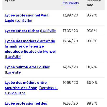
Méthodologie
bac
Lycée professionnel Paul
13,99 / 20
83,9 %
Lapie
(
Lunéville
)
Lycée Ernest Bichat
(
Lunéville
)
17,03 / 20
95,8 %
Lycée des métiers d'art et de
17,34 / 20
98,9 %
la maîtrise de l'énergie
électrique Boutet-de-Monvel
(
Lunéville
)
Lycée Saint-Pierre Fourier
14,26 / 20
81,6 %
(
Lunéville
)
Lycée des métiers entre
10,85 / 20
66,0 %
Meurthe-et-Sânon
(
Dombasle-
sur-Meurthe
)
Lycée professionnel des
16,53 / 20
88,3 %