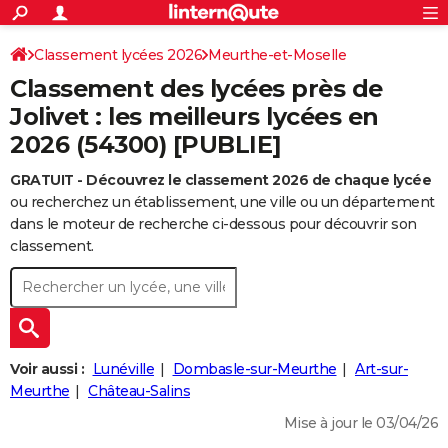
ACTUALITÉS
Connexion
S'inscrire
Classement lycées 2026
Meurthe-et-Moselle
Rechercher
Société
Education
Villes
Politique
Faits Divers
Monde
+
SPORT
Classement des lycées près de
Football
Cyclisme
Forum
Coupe du monde 2026
Tennis
Rugby
CULTURE
Jolivet : les meilleurs lycées en
2026 (54300) [PUBLIE]
TNT
Cinéma
Musique
Programme TV
Streaming
Sorties cinéma
+
FINANCE
GRATUIT - Découvrez le classement 2026 de chaque lycée
Impôts
Immobilier
Banque
Crédit
Retraite
Epargne
Risques naturels par ville
Assurance
AUTO
ou recherchez un établissement, une ville ou un département
Réserver un essai
Berlines
Forum auto
Essais
Citadines
SUV
+
dans le moteur de recherche ci-dessous pour découvrir son
HIGH-TECH
classement.
Meilleur smartphone
Ordinateurs
Guide high-tech
Mobiles
Internet
Jeux vidéo
+
BRICOLAGE
Aménagement intérieur
Cuisine
Jardinage
+
Forum
Extérieur
Salle de bains
Rangement
WEEK-END
Escapades
Expositions
Week-end nature
Guides de France
Patrimoine
Musées
+
LIFESTYLE
Voir aussi :
Lunéville
Dombasle-sur-Meurthe
Art-sur-
Bien-être
Mode
+
Art de vivre
Loisirs
Modes de vie
Meurthe
Château-Salins
SANTE
Mise à jour le 03/04/26
Guide de la santé
Médicaments
+
Alimentation
Maladies
Sommeil
VOYAGE