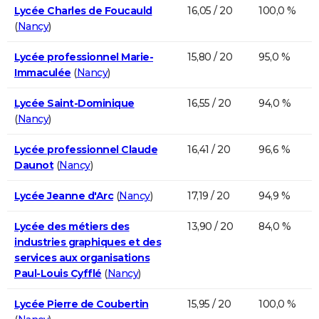
Lycée Charles de Foucauld
16,05 / 20
100,0 %
(
Nancy
)
Lycée professionnel Marie-
15,80 / 20
95,0 %
Immaculée
(
Nancy
)
Lycée Saint-Dominique
16,55 / 20
94,0 %
(
Nancy
)
Lycée professionnel Claude
16,41 / 20
96,6 %
Daunot
(
Nancy
)
Lycée Jeanne d'Arc
(
Nancy
)
17,19 / 20
94,9 %
Lycée des métiers des
13,90 / 20
84,0 %
industries graphiques et des
services aux organisations
Paul-Louis Cyfflé
(
Nancy
)
Lycée Pierre de Coubertin
15,95 / 20
100,0 %