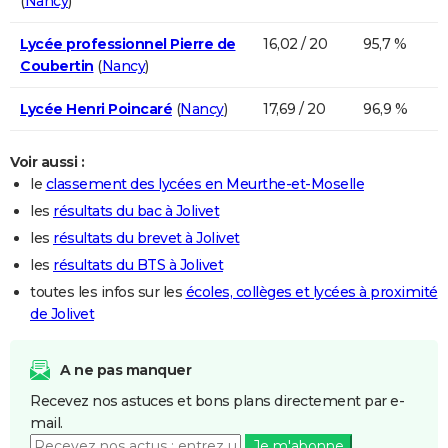
(
Nancy
)
Lycée professionnel Pierre de
16,02 / 20
95,7 %
Coubertin
(
Nancy
)
Lycée Henri Poincaré
(
Nancy
)
17,69 / 20
96,9 %
Voir aussi :
le
classement des lycées en Meurthe-et-Moselle
les
résultats du bac à Jolivet
les
résultats du brevet à Jolivet
les
résultats du BTS à Jolivet
toutes les infos sur les
écoles, collèges et lycées à proximité
de Jolivet
A ne pas manquer
Recevez nos astuces et bons plans directement par e-
mail.
Je m'abonne