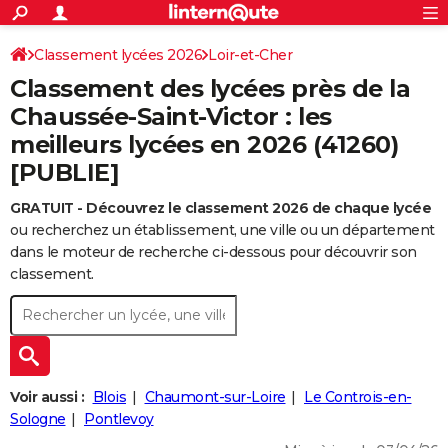
ACTUALITÉS
Connexion
S'inscrire
Classement lycées 2026
Loir-et-Cher
Rechercher
Société
Education
Villes
Politique
Faits Divers
Monde
+
SPORT
Classement des lycées près de la
Football
Cyclisme
Forum
Coupe du monde 2026
Tennis
Rugby
CULTURE
Chaussée-Saint-Victor : les
meilleurs lycées en 2026 (41260)
TNT
Cinéma
Musique
Programme TV
Streaming
Sorties cinéma
+
FINANCE
[PUBLIE]
Impôts
Immobilier
Banque
Crédit
Retraite
Epargne
Risques naturels par ville
Assurance
AUTO
GRATUIT - Découvrez le classement 2026 de chaque lycée
Réserver un essai
Berlines
Forum auto
Essais
Citadines
SUV
+
HIGH-TECH
ou recherchez un établissement, une ville ou un département
dans le moteur de recherche ci-dessous pour découvrir son
Meilleur smartphone
Ordinateurs
Guide high-tech
Mobiles
Internet
Jeux vidéo
+
BRICOLAGE
classement.
Aménagement intérieur
Cuisine
Jardinage
+
Forum
Extérieur
Salle de bains
Rangement
WEEK-END
Escapades
Expositions
Week-end nature
Guides de France
Patrimoine
Musées
+
LIFESTYLE
Bien-être
Mode
+
Art de vivre
Loisirs
Modes de vie
SANTE
Voir aussi :
Blois
Chaumont-sur-Loire
Le Controis-en-
Sologne
Pontlevoy
Guide de la santé
Médicaments
+
Alimentation
Maladies
Sommeil
VOYAGE