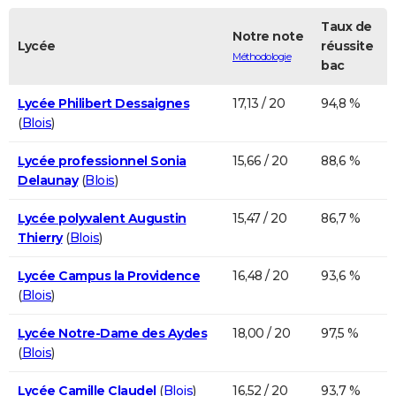
Taux de
Notre note
Lycée
réussite
Méthodologie
bac
Lycée Philibert Dessaignes
17,13 / 20
94,8 %
(
Blois
)
Lycée professionnel Sonia
15,66 / 20
88,6 %
Delaunay
(
Blois
)
Lycée polyvalent Augustin
15,47 / 20
86,7 %
Thierry
(
Blois
)
Lycée Campus la Providence
16,48 / 20
93,6 %
(
Blois
)
Lycée Notre-Dame des Aydes
18,00 / 20
97,5 %
(
Blois
)
Lycée Camille Claudel
(
Blois
)
16,52 / 20
93,7 %