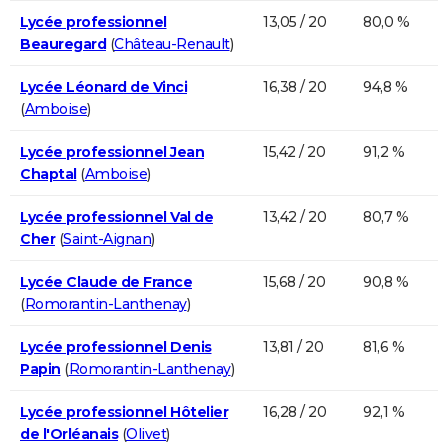
Lycée professionnel
13,05 / 20
80,0 %
Beauregard
(
Château-Renault
)
Lycée Léonard de Vinci
16,38 / 20
94,8 %
(
Amboise
)
Lycée professionnel Jean
15,42 / 20
91,2 %
Chaptal
(
Amboise
)
Lycée professionnel Val de
13,42 / 20
80,7 %
Cher
(
Saint-Aignan
)
Lycée Claude de France
15,68 / 20
90,8 %
(
Romorantin-Lanthenay
)
Lycée professionnel Denis
13,81 / 20
81,6 %
Papin
(
Romorantin-Lanthenay
)
Lycée professionnel Hôtelier
16,28 / 20
92,1 %
de l'Orléanais
(
Olivet
)