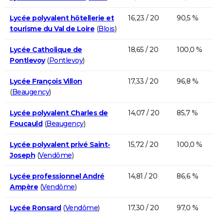
Lycée polyvalent hôtellerie et
16,23 / 20
90,5 %
tourisme du Val de Loire
(
Blois
)
Lycée Catholique de
18,65 / 20
100,0 %
Pontlevoy
(
Pontlevoy
)
Lycée François Villon
17,33 / 20
96,8 %
(
Beaugency
)
Lycée polyvalent Charles de
14,07 / 20
85,7 %
Foucauld
(
Beaugency
)
Lycée polyvalent privé Saint-
15,72 / 20
100,0 %
Joseph
(
Vendôme
)
Lycée professionnel André
14,81 / 20
86,6 %
Ampère
(
Vendôme
)
Lycée Ronsard
(
Vendôme
)
17,30 / 20
97,0 %