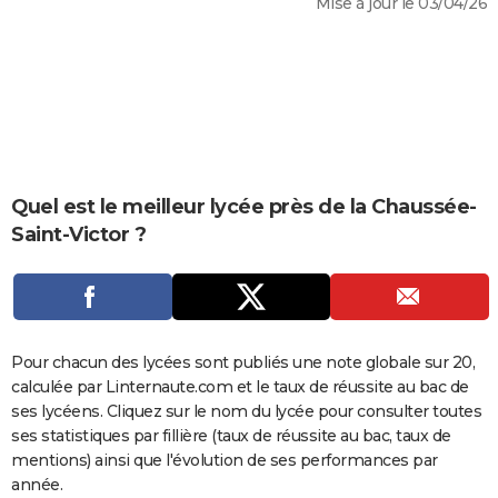
Mise à jour le 03/04/26
City break
Voyage de noces
Climat
Destinations
Voyage nature
Forum
+
PHOTO
GUIDES D'ACHAT
BONS PLANS
CARTE DE VOEUX
Carte Bonne année
Carte Pâques
Carte de Noël
Carte Saint-Valentin
Carte d'anniversaire
Quel est le meilleur lycée près de la Chaussée-
DICTIONNAIRE
Saint-Victor ?
Biographies
Expressions
Dictionnaire
Citations
Proverbes
PROGRAMME TV
COPAINS D'AVANT
Se connecter
Collèges
Universités
Service militaire
S'inscrire
Lycées
Primaires
Entreprises
Avis de recherche
AVIS DE DÉCÈS
Pour chacun des lycées sont publiés une note globale sur 20,
calculée par Linternaute.com et le taux de réussite au bac de
FORUM
ses lycéens. Cliquez sur le nom du lycée pour consulter toutes
Lifestyle
Sport
Television
Cinema
Bricolage
Culture
Auto
Voyage
ses statistiques par fillière (taux de réussite au bac, taux de
mentions) ainsi que l'évolution de ses performances par
année.