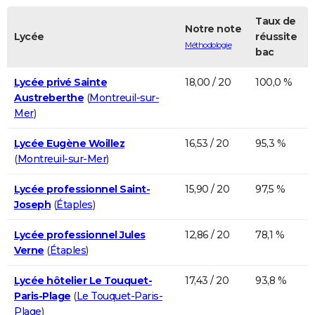
Taux de
Notre note
Lycée
réussite
Méthodologie
bac
Lycée privé Sainte
18,00 / 20
100,0 %
Austreberthe
(
Montreuil-sur-
Mer
)
Lycée Eugène Woillez
16,53 / 20
95,3 %
(
Montreuil-sur-Mer
)
Lycée professionnel Saint-
15,90 / 20
97,5 %
Joseph
(
Étaples
)
Lycée professionnel Jules
12,86 / 20
78,1 %
Verne
(
Étaples
)
Lycée hôtelier Le Touquet-
17,43 / 20
93,8 %
Paris-Plage
(
Le Touquet-Paris-
Plage
)