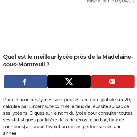
Mise à jour le 03/04/26
City break
Voyage de noces
Climat
Destinations
Voyage nature
Forum
+
PHOTO
GUIDES D'ACHAT
BONS PLANS
CARTE DE VOEUX
Carte Bonne année
Carte Pâques
Carte de Noël
Carte Saint-Valentin
Carte d'anniversaire
Quel est le meilleur lycée près de la Madelaine-
DICTIONNAIRE
sous-Montreuil ?
Biographies
Expressions
Dictionnaire
Citations
Proverbes
PROGRAMME TV
COPAINS D'AVANT
Se connecter
Collèges
Universités
Service militaire
S'inscrire
Lycées
Primaires
Entreprises
Avis de recherche
AVIS DE DÉCÈS
Pour chacun des lycées sont publiés une note globale sur 20,
calculée par Linternaute.com et le taux de réussite au bac de
FORUM
ses lycéens. Cliquez sur le nom du lycée pour consulter toutes
Lifestyle
Sport
Television
Cinema
Bricolage
Culture
Auto
Voyage
ses statistiques par fillière (taux de réussite au bac, taux de
mentions) ainsi que l'évolution de ses performances par
année.