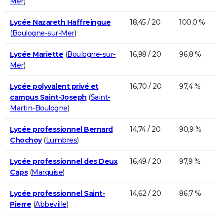
Mer
)
Lycée Nazareth Haffreingue
18,45 / 20
100,0 %
(
Boulogne-sur-Mer
)
Lycée Mariette
(
Boulogne-sur-
16,98 / 20
96,8 %
Mer
)
Lycée polyvalent privé et
16,70 / 20
97,4 %
campus Saint-Joseph
(
Saint-
Martin-Boulogne
)
Lycée professionnel Bernard
14,74 / 20
90,9 %
Chochoy
(
Lumbres
)
Lycée professionnel des Deux
16,49 / 20
97,9 %
Caps
(
Marquise
)
Lycée professionnel Saint-
14,62 / 20
86,7 %
Pierre
(
Abbeville
)