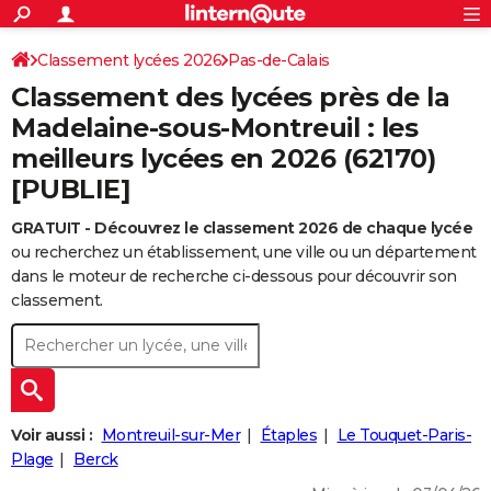
ACTUALITÉS
Connexion
S'inscrire
Classement lycées 2026
Pas-de-Calais
Rechercher
Société
Education
Villes
Politique
Faits Divers
Monde
+
SPORT
Classement des lycées près de la
Football
Cyclisme
Forum
Coupe du monde 2026
Tennis
Rugby
CULTURE
Madelaine-sous-Montreuil : les
meilleurs lycées en 2026 (62170)
TNT
Cinéma
Musique
Programme TV
Streaming
Sorties cinéma
+
FINANCE
[PUBLIE]
Impôts
Immobilier
Banque
Crédit
Retraite
Epargne
Risques naturels par ville
Assurance
AUTO
GRATUIT - Découvrez le classement 2026 de chaque lycée
Réserver un essai
Berlines
Forum auto
Essais
Citadines
SUV
+
HIGH-TECH
ou recherchez un établissement, une ville ou un département
dans le moteur de recherche ci-dessous pour découvrir son
Meilleur smartphone
Ordinateurs
Guide high-tech
Mobiles
Internet
Jeux vidéo
+
BRICOLAGE
classement.
Aménagement intérieur
Cuisine
Jardinage
+
Forum
Extérieur
Salle de bains
Rangement
WEEK-END
Escapades
Expositions
Week-end nature
Guides de France
Patrimoine
Musées
+
LIFESTYLE
Bien-être
Mode
+
Art de vivre
Loisirs
Modes de vie
SANTE
Voir aussi :
Montreuil-sur-Mer
Étaples
Le Touquet-Paris-
Plage
Berck
Guide de la santé
Médicaments
+
Alimentation
Maladies
Sommeil
VOYAGE