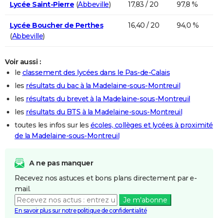
Lycée Saint-Pierre
(
Abbeville
)
17,83 / 20
97,8 %
Lycée Boucher de Perthes
16,40 / 20
94,0 %
(
Abbeville
)
Voir aussi :
le
classement des lycées dans le Pas-de-Calais
les
résultats du bac à la Madelaine-sous-Montreuil
les
résultats du brevet à la Madelaine-sous-Montreuil
les
résultats du BTS à la Madelaine-sous-Montreuil
toutes les infos sur les
écoles, collèges et lycées à proximité
de la Madelaine-sous-Montreuil
A ne pas manquer
Recevez nos astuces et bons plans directement par e-
mail.
Je m'abonne
En savoir plus sur notre politique de confidentialité