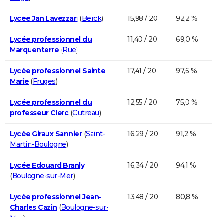
Lycée Jan Lavezzari
(
Berck
)
15,98 / 20
92,2 %
Lycée professionnel du
11,40 / 20
69,0 %
Marquenterre
(
Rue
)
Lycée professionnel Sainte
17,41 / 20
97,6 %
Marie
(
Fruges
)
Lycée professionnel du
12,55 / 20
75,0 %
professeur Clerc
(
Outreau
)
Lycée Giraux Sannier
(
Saint-
16,29 / 20
91,2 %
Martin-Boulogne
)
Lycée Edouard Branly
16,34 / 20
94,1 %
(
Boulogne-sur-Mer
)
Lycée professionnel Jean-
13,48 / 20
80,8 %
Charles Cazin
(
Boulogne-sur-