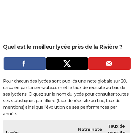
City break
Voyage de noces
Climat
Destinations
Voyage nature
Forum
+
PHOTO
GUIDES D'ACHAT
BONS PLANS
CARTE DE VOEUX
Quel est le meilleur lycée près de la Rivière ?
Carte Bonne année
Carte Pâques
Carte de Noël
Carte Saint-Valentin
Carte d'anniversaire
DICTIONNAIRE
Biographies
Expressions
Dictionnaire
Citations
Proverbes
PROGRAMME TV
COPAINS D'AVANT
Pour chacun des lycées sont publiés une note globale sur 20,
calculée par Linternaute.com et le taux de réussite au bac de
Se connecter
Collèges
Universités
Service militaire
S'inscrire
Lycées
Primaires
Entreprises
Avis de recherche
AVIS DE DÉCÈS
ses lycéens. Cliquez sur le nom du lycée pour consulter toutes
ses statistiques par fillière (taux de réussite au bac, taux de
FORUM
mentions) ainsi que l'évolution de ses performances par
année.
Lifestyle
Sport
Television
Cinema
Bricolage
Culture
Auto
Voyage
Taux de
Notre note
Lycée
réussite