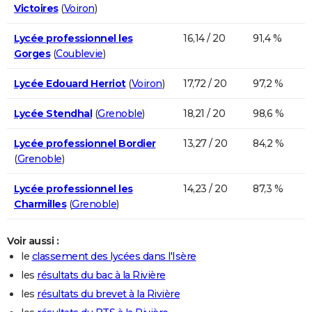
Victoires
(
Voiron
)
Lycée professionnel les
16,14 / 20
91,4 %
Gorges
(
Coublevie
)
Lycée Edouard Herriot
(
Voiron
)
17,72 / 20
97,2 %
Lycée Stendhal
(
Grenoble
)
18,21 / 20
98,6 %
Lycée professionnel Bordier
13,27 / 20
84,2 %
(
Grenoble
)
Lycée professionnel les
14,23 / 20
87,3 %
Charmilles
(
Grenoble
)
Voir aussi :
le
classement des lycées dans l'Isère
les
résultats du bac à la Rivière
les
résultats du brevet à la Rivière