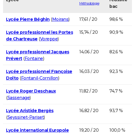
Méthodologie
bac
Lycée Pierre Béghin
(
Moirans
)
17,61 / 20
98,6 %
Lycée professionnel les Portes
15,74 / 20
90,9 %
de Chartreuse
(
Voreppe
)
Lycée professionnel Jacques
14,06 / 20
82,6 %
Prévert
(
Fontaine
)
Lycée professionnel Françoise
16,03 / 20
92,3 %
Dolto
(
Fontanil-Cornillon
)
Lycée Roger Deschaux
11,82 / 20
74,7 %
(
Sassenage
)
Lycée Aristide Bergès
16,82 / 20
93,7 %
(
Seyssinet-Pariset
)
Lycée international Europole
19,20 / 20
100,0 %