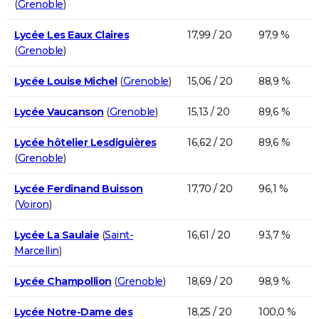
(
Grenoble
)
Lycée Les Eaux Claires
17,99 / 20
97,9 %
(
Grenoble
)
Lycée Louise Michel
(
Grenoble
)
15,06 / 20
88,9 %
Lycée Vaucanson
(
Grenoble
)
15,13 / 20
89,6 %
Lycée hôtelier Lesdiguières
16,62 / 20
89,6 %
(
Grenoble
)
Lycée Ferdinand Buisson
17,70 / 20
96,1 %
(
Voiron
)
Lycée La Saulaie
(
Saint-
16,61 / 20
93,7 %
Marcellin
)
Lycée Champollion
(
Grenoble
)
18,69 / 20
98,9 %
Lycée Notre-Dame des
18,25 / 20
100,0 %