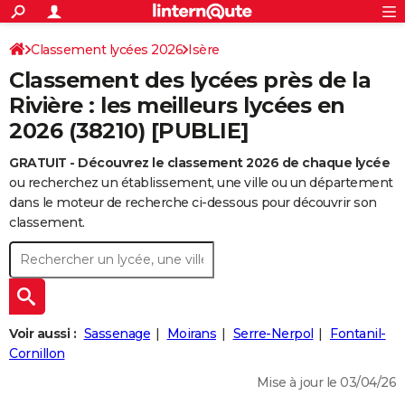
ACTUALITÉS
Connexion
S'inscrire
Classement lycées 2026
Isère
Rechercher
Société
Education
Villes
Politique
Faits Divers
Monde
+
SPORT
Classement des lycées près de la
Football
Cyclisme
Forum
Coupe du monde 2026
Tennis
Rugby
CULTURE
Rivière : les meilleurs lycées en
2026 (38210) [PUBLIE]
TNT
Cinéma
Musique
Programme TV
Streaming
Sorties cinéma
+
FINANCE
GRATUIT - Découvrez le classement 2026 de chaque lycée
Impôts
Immobilier
Banque
Crédit
Retraite
Epargne
Risques naturels par ville
Assurance
AUTO
ou recherchez un établissement, une ville ou un département
Réserver un essai
Berlines
Forum auto
Essais
Citadines
SUV
+
dans le moteur de recherche ci-dessous pour découvrir son
HIGH-TECH
classement.
Meilleur smartphone
Ordinateurs
Guide high-tech
Mobiles
Internet
Jeux vidéo
+
BRICOLAGE
Aménagement intérieur
Cuisine
Jardinage
+
Forum
Extérieur
Salle de bains
Rangement
WEEK-END
Escapades
Expositions
Week-end nature
Guides de France
Patrimoine
Musées
+
LIFESTYLE
Voir aussi :
Sassenage
Moirans
Serre-Nerpol
Fontanil-
Bien-être
Mode
+
Art de vivre
Loisirs
Modes de vie
Cornillon
SANTE
Mise à jour le 03/04/26
Guide de la santé
Médicaments
+
Alimentation
Maladies
Sommeil
VOYAGE