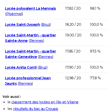
Lycée polyvalent La Mennais
17,82 / 20
98,1 %
(
Ploërmel
)
Lycée Saint-Joseph
(
Bruz
)
18,20 / 20
100,0 %
Lycée Saint-Martin - quartier
19,00 / 20
100,0 %
Sainte-Anne
(
Rennes
)
Lycée Saint-Martin - quartier
17,85 / 20
97,5 %
Sainte-Geneviève
(
Rennes
)
Lycée Anita Conti
(
Bruz
)
17,90 / 20
100,0 %
Lycée professionnel Jean
12,98 / 20
77,8 %
Jaurès
(
Rennes
)
Voir aussi :
le
classement des lycées en Ille-et-Vilaine
les
résultats du bac au Crouais