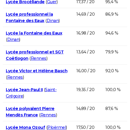
Lycée Brocéliande
(
Guer
)
17,37 / 20
95,4 %
Lycée professionnel la
14,69 / 20
86,9 %
Fontaine des Eaux
(
Dinan
)
Lycée la Fontaine des Eaux
16,98 / 20
94,6 %
(
Dinan
)
Lycée professionnel et SGT
13,64 / 20
79,9 %
Coëtlogon
(
Rennes
)
Lycée Victor et Hélène Basch
16,00 / 20
92,0 %
(
Rennes
)
Lycée Jean-Paul II
(
Saint-
19,35 / 20
100,0 %
Grégoire
)
Lycée polyvalent Pierre
14,89 / 20
87,6 %
Mendès France
(
Rennes
)
Lycée Mona Ozouf
(
Ploërmel
)
17,50 / 20
100,0 %