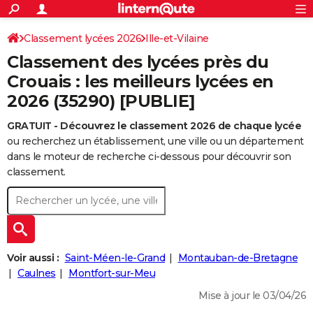
ACTUALITÉS
Connexion
S'inscrire
Classement lycées 2026
Ille-et-Vilaine
Rechercher
Société
Education
Villes
Politique
Faits Divers
Monde
+
SPORT
Classement des lycées près du
Football
Cyclisme
Forum
Coupe du monde 2026
Tennis
Rugby
CULTURE
Crouais : les meilleurs lycées en
2026 (35290) [PUBLIE]
TNT
Cinéma
Musique
Programme TV
Streaming
Sorties cinéma
+
FINANCE
GRATUIT - Découvrez le classement 2026 de chaque lycée
Impôts
Immobilier
Banque
Crédit
Retraite
Epargne
Risques naturels par ville
Assurance
AUTO
ou recherchez un établissement, une ville ou un département
Réserver un essai
Berlines
Forum auto
Essais
Citadines
SUV
+
dans le moteur de recherche ci-dessous pour découvrir son
HIGH-TECH
classement.
Meilleur smartphone
Ordinateurs
Guide high-tech
Mobiles
Internet
Jeux vidéo
+
BRICOLAGE
Aménagement intérieur
Cuisine
Jardinage
+
Forum
Extérieur
Salle de bains
Rangement
WEEK-END
Escapades
Expositions
Week-end nature
Guides de France
Patrimoine
Musées
+
LIFESTYLE
Voir aussi :
Saint-Méen-le-Grand
Montauban-de-Bretagne
Bien-être
Mode
+
Art de vivre
Loisirs
Modes de vie
Caulnes
Montfort-sur-Meu
SANTE
Mise à jour le 03/04/26
Guide de la santé
Médicaments
+
Alimentation
Maladies
Sommeil
VOYAGE