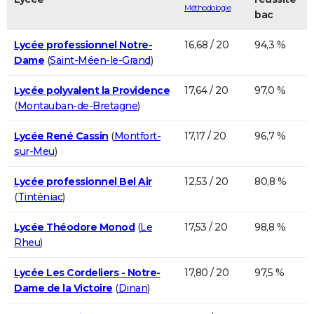
Méthodologie
bac
Lycée professionnel Notre-
16,68 / 20
94,3 %
Dame
(
Saint-Méen-le-Grand
)
Lycée polyvalent la Providence
17,64 / 20
97,0 %
(
Montauban-de-Bretagne
)
Lycée René Cassin
(
Montfort-
17,17 / 20
96,7 %
sur-Meu
)
Lycée professionnel Bel Air
12,53 / 20
80,8 %
(
Tinténiac
)
Lycée Théodore Monod
(
Le
17,53 / 20
98,8 %
Rheu
)
Lycée Les Cordeliers - Notre-
17,80 / 20
97,5 %
Dame de la Victoire
(
Dinan
)