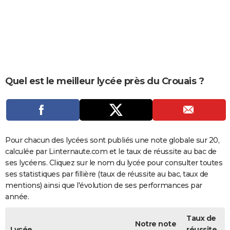
City break
Voyage de noces
Climat
Destinations
Voyage nature
Forum
+
PHOTO
GUIDES D'ACHAT
BONS PLANS
CARTE DE VOEUX
Quel est le meilleur lycée près du Crouais ?
Carte Bonne année
Carte Pâques
Carte de Noël
Carte Saint-Valentin
Carte d'anniversaire
DICTIONNAIRE
Biographies
Expressions
Dictionnaire
Citations
Proverbes
PROGRAMME TV
COPAINS D'AVANT
Pour chacun des lycées sont publiés une note globale sur 20,
calculée par Linternaute.com et le taux de réussite au bac de
Se connecter
Collèges
Universités
Service militaire
S'inscrire
Lycées
Primaires
Entreprises
Avis de recherche
AVIS DE DÉCÈS
ses lycéens. Cliquez sur le nom du lycée pour consulter toutes
ses statistiques par fillière (taux de réussite au bac, taux de
FORUM
mentions) ainsi que l'évolution de ses performances par
année.
Lifestyle
Sport
Television
Cinema
Bricolage
Culture
Auto
Voyage
Taux de
Notre note
Lycée
réussite