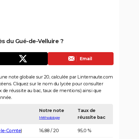
rès du Gué-de-Velluire ?
Email
une note globale sur 20, calculée par Linternaute.com
ycéens. Cliquez sur le nom du lycée pour consulter
aux de réussite au bac, taux de mentions) ainsi que
année.
Notre note
Taux de
réussite bac
Méthodologie
-le-Comte
)
16,88 / 20
95,0 %