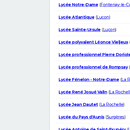
Lycée Notre-Dame
(
Fontenay-le-
Lycée Atlantique
(
Luçon
)
Lycée Sainte-Ursule
(
Luçon
)
Lycée polyvalent Léonce Vieljeux
Lycée professionnel Pierre Doriol
Lycée professionnel de Rompsay
(
Lycée Fénelon - Notre-Dame
(
La R
Lycée René Josué Valin
(
La Rochel
Lycée Jean Dautet
(
La Rochelle
)
Lycée du Pays d'Aunis
(
Surgères
)
Lycée Antoine de Saint-Exupéry
(