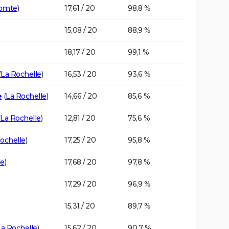
Comte
)
17,61 / 20
98,8 %
15,08 / 20
88,9 %
18,17 / 20
99,1 %
(
La Rochelle
)
16,53 / 20
93,6 %
e
(
La Rochelle
)
14,66 / 20
85,6 %
La Rochelle
)
12,81 / 20
75,6 %
ochelle
)
17,25 / 20
95,8 %
le
)
17,68 / 20
97,8 %
17,29 / 20
96,9 %
15,31 / 20
89,7 %
La Rochelle
)
15,62 / 20
90,7 %