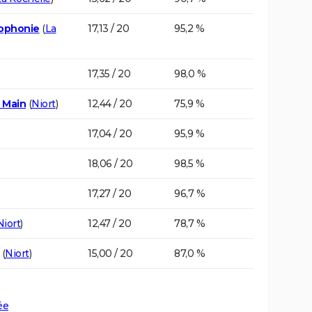
cophonie
(
La
17,13 / 20
95,2 %
17,35 / 20
98,0 %
 Main
(
Niort
)
12,44 / 20
75,9 %
17,04 / 20
95,9 %
18,06 / 20
98,5 %
17,27 / 20
96,7 %
Niort
)
12,47 / 20
78,7 %
(
Niort
)
15,00 / 20
87,0 %
ée