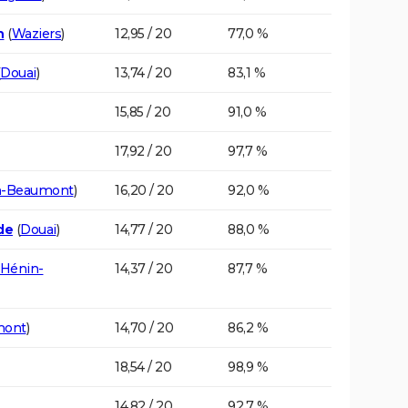
n
(
Waziers
)
12,95 / 20
77,0 %
Douai
)
13,74 / 20
83,1 %
15,85 / 20
91,0 %
17,92 / 20
97,7 %
n-Beaumont
)
16,20 / 20
92,0 %
de
(
Douai
)
14,77 / 20
88,0 %
Hénin-
14,37 / 20
87,7 %
mont
)
14,70 / 20
86,2 %
18,54 / 20
98,9 %
14,82 / 20
92,7 %