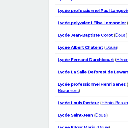
Lycée professionnel Paul Langevi
Lycée polyvalent Elisa Lemonnier
(
Lycée Jean-Baptiste Corot
(
Douai
)
Lycée Albert Châtelet
(
Douai
)
Lycée Fernand Darchicourt
(
Héni
Lycée La Salle Deforest de Lewar
Lycée professionnel Henri Senez
(
Beaumont
)
Lycée Louis Pasteur
(
Hénin-Beau
Lycée Saint-Jean
(
Douai
)
Lycée Edgar Morin
(
Douai
)