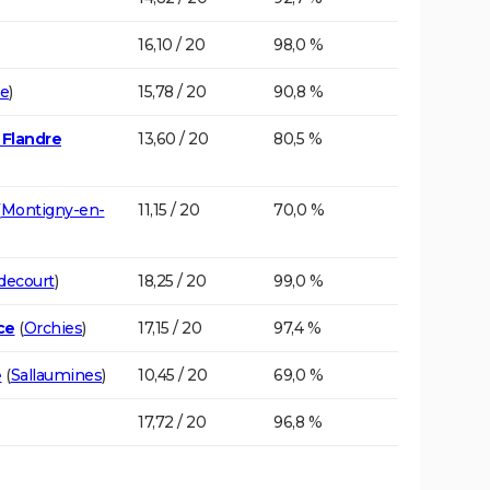
16,10 / 20
98,0 %
le
)
15,78 / 20
90,8 %
 Flandre
13,60 / 20
80,5 %
(
Montigny-en-
11,15 / 20
70,0 %
decourt
)
18,25 / 20
99,0 %
ce
(
Orchies
)
17,15 / 20
97,4 %
e
(
Sallaumines
)
10,45 / 20
69,0 %
17,72 / 20
96,8 %