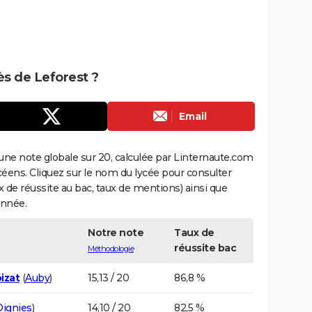
rès de Leforest ?
Email
une note globale sur 20, calculée par Linternaute.com
ycéens. Cliquez sur le nom du lycée pour consulter
aux de réussite au bac, taux de mentions) ainsi que
année.
Notre note
Taux de
réussite bac
Méthodologie
izat
(
Auby
)
15,13 / 20
86,8 %
Oignies
)
14,10 / 20
82,5 %