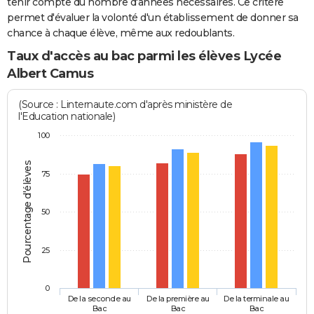
tenir compte du nombre d'années nécessaires. Ce critère
permet d'évaluer la volonté d'un établissement de donner sa
chance à chaque élève, même aux redoublants.
Taux d'accès au bac parmi les élèves Lycée
Albert Camus
(Source : Linternaute.com d'après ministère de
l'Education nationale)
100
Pourcentage d'élèves
75
50
25
0
De la seconde au
De la première au
De la terminale au
Bac
Bac
Bac