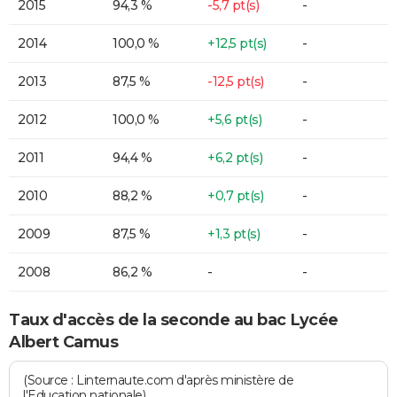
2015
94,3 %
-5,7 pt(s)
-
2014
100,0 %
+12,5 pt(s)
-
2013
87,5 %
-12,5 pt(s)
-
2012
100,0 %
+5,6 pt(s)
-
2011
94,4 %
+6,2 pt(s)
-
2010
88,2 %
+0,7 pt(s)
-
2009
87,5 %
+1,3 pt(s)
-
2008
86,2 %
-
-
Taux d'accès de la seconde au bac Lycée
Albert Camus
(Source : Linternaute.com d'après ministère de
l'Education nationale)