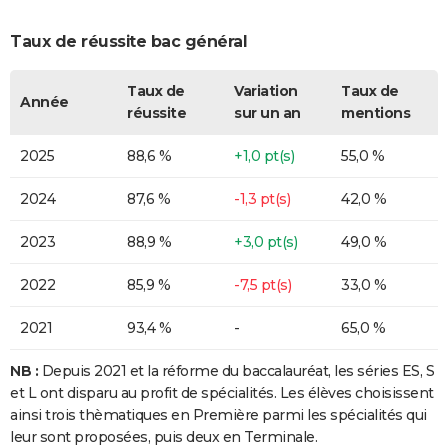
Taux de réussite bac général
Taux de
Variation
Taux de
Année
réussite
sur un an
mentions
2025
88,6 %
+1,0 pt(s)
55,0 %
2024
87,6 %
-1,3 pt(s)
42,0 %
2023
88,9 %
+3,0 pt(s)
49,0 %
2022
85,9 %
-7,5 pt(s)
33,0 %
2021
93,4 %
-
65,0 %
NB :
Depuis 2021 et la réforme du baccalauréat, les séries ES, S
et L ont disparu au profit de spécialités. Les élèves choisissent
ainsi trois thèmatiques en Première parmi les spécialités qui
leur sont proposées, puis deux en Terminale.