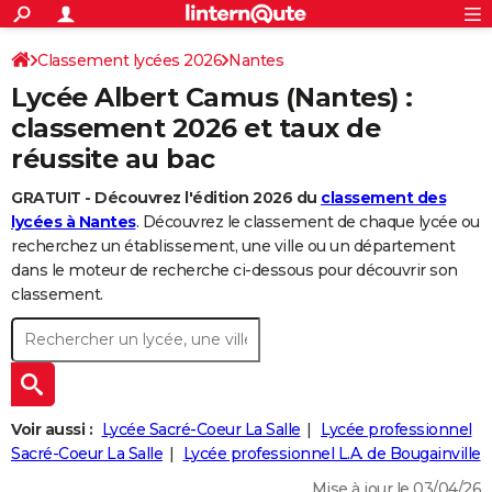
ACTUALITÉS
Connexion
S'inscrire
Classement lycées 2026
Nantes
Rechercher
Société
Education
Villes
Politique
Faits Divers
Monde
+
SPORT
Lycée Albert Camus (Nantes) :
Football
Cyclisme
Forum
Coupe du monde 2026
Tennis
Rugby
CULTURE
classement 2026 et taux de
réussite au bac
TNT
Cinéma
Musique
Programme TV
Streaming
Sorties cinéma
+
FINANCE
GRATUIT - Découvrez l'édition 2026 du
classement des
Impôts
Immobilier
Banque
Crédit
Retraite
Epargne
Risques naturels par ville
Assurance
AUTO
lycées à Nantes
. Découvrez le classement de chaque lycée ou
Réserver un essai
Berlines
Forum auto
Essais
Citadines
SUV
+
recherchez un établissement, une ville ou un département
HIGH-TECH
dans le moteur de recherche ci-dessous pour découvrir son
Meilleur smartphone
Ordinateurs
Guide high-tech
Mobiles
Internet
Jeux vidéo
+
classement.
BRICOLAGE
Aménagement intérieur
Cuisine
Jardinage
+
Forum
Extérieur
Salle de bains
Rangement
WEEK-END
Escapades
Expositions
Week-end nature
Guides de France
Patrimoine
Musées
+
LIFESTYLE
Bien-être
Mode
+
Art de vivre
Loisirs
Modes de vie
Voir aussi :
Lycée Sacré-Coeur La Salle
Lycée professionnel
SANTE
Sacré-Coeur La Salle
Lycée professionnel L.A. de Bougainville
Guide de la santé
Médicaments
+
Alimentation
Maladies
Sommeil
VOYAGE
Mise à jour le 03/04/26