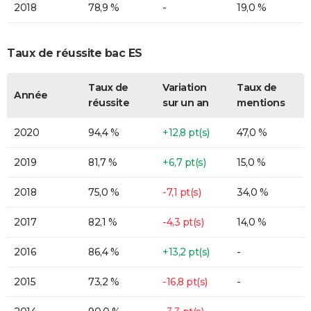
2018
78,9 %
-
19,0 %
Taux de réussite bac ES
Taux de
Variation
Taux de
Année
réussite
sur un an
mentions
2020
94,4 %
+12,8 pt(s)
47,0 %
2019
81,7 %
+6,7 pt(s)
15,0 %
2018
75,0 %
-7,1 pt(s)
34,0 %
2017
82,1 %
-4,3 pt(s)
14,0 %
2016
86,4 %
+13,2 pt(s)
-
2015
73,2 %
-16,8 pt(s)
-