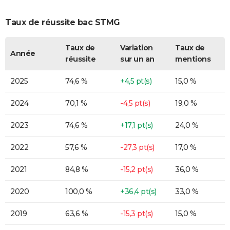
Taux de réussite bac STMG
Taux de
Variation
Taux de
Année
réussite
sur un an
mentions
2025
74,6 %
+4,5 pt(s)
15,0 %
2024
70,1 %
-4,5 pt(s)
19,0 %
2023
74,6 %
+17,1 pt(s)
24,0 %
2022
57,6 %
-27,3 pt(s)
17,0 %
2021
84,8 %
-15,2 pt(s)
36,0 %
2020
100,0 %
+36,4 pt(s)
33,0 %
2019
63,6 %
-15,3 pt(s)
15,0 %