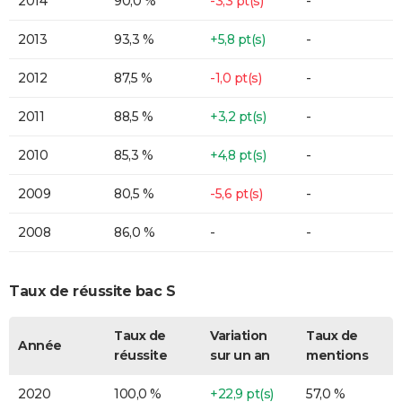
2014
90,0 %
-3,3 pt(s)
-
2013
93,3 %
+5,8 pt(s)
-
2012
87,5 %
-1,0 pt(s)
-
2011
88,5 %
+3,2 pt(s)
-
2010
85,3 %
+4,8 pt(s)
-
2009
80,5 %
-5,6 pt(s)
-
2008
86,0 %
-
-
Taux de réussite bac S
Taux de
Variation
Taux de
Année
réussite
sur un an
mentions
2020
100,0 %
+22,9 pt(s)
57,0 %