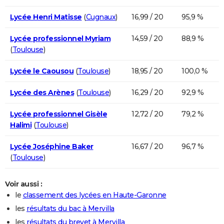
Lycée Henri Matisse
(
Cugnaux
)
16,99 / 20
95,9 %
Lycée professionnel Myriam
14,59 / 20
88,9 %
(
Toulouse
)
Lycée le Caousou
(
Toulouse
)
18,95 / 20
100,0 %
Lycée des Arènes
(
Toulouse
)
16,29 / 20
92,9 %
Lycée professionnel Gisèle
12,72 / 20
79,2 %
Halimi
(
Toulouse
)
Lycée Joséphine Baker
16,67 / 20
96,7 %
(
Toulouse
)
Voir aussi :
le
classement des lycées en Haute-Garonne
les
résultats du bac à Mervilla
les
résultats du brevet à Mervilla