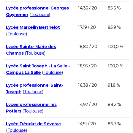
Lycée professionnel Georges
14,36 / 20
85,6 %
Guynemer
(
Toulouse
)
Lycée Marcelin Berthelot
17,19 / 20
95,9 %
(
Toulouse
)
Lycée Sainte-Marie des
18,80 / 20
100,0 %
Champs
(
Toulouse
)
Lycée Saint Joseph - La Salle -
18,95 / 20
100,0 %
Campus La Salle
(
Toulouse
)
Lycée professionnel Saint-
16,38 / 20
91,8 %
Joseph
(
Toulouse
)
Lycée professionnel les
14,97 / 20
88,2 %
Potiers
(
Toulouse
)
Lycée Déodat de Séverac
14,51 / 20
86,7 %
(
Toulouse
)