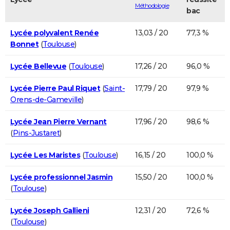
Méthodologie
bac
Lycée polyvalent Renée
13,03 / 20
77,3 %
Bonnet
(
Toulouse
)
Lycée Bellevue
(
Toulouse
)
17,26 / 20
96,0 %
Lycée Pierre Paul Riquet
(
Saint-
17,79 / 20
97,9 %
Orens-de-Gameville
)
Lycée Jean Pierre Vernant
17,96 / 20
98,6 %
(
Pins-Justaret
)
Lycée Les Maristes
(
Toulouse
)
16,15 / 20
100,0 %
Lycée professionnel Jasmin
15,50 / 20
100,0 %
(
Toulouse
)
Lycée Joseph Gallieni
12,31 / 20
72,6 %
(
Toulouse
)