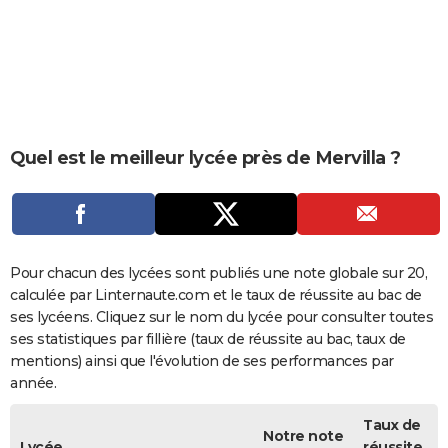
City break
Voyage de noces
Climat
Destinations
Voyage nature
Forum
+
PHOTO
GUIDES D'ACHAT
BONS PLANS
CARTE DE VOEUX
Quel est le meilleur lycée près de Mervilla ?
Carte Bonne année
Carte Pâques
Carte de Noël
Carte Saint-Valentin
Carte d'anniversaire
DICTIONNAIRE
Biographies
Expressions
Dictionnaire
Citations
Proverbes
PROGRAMME TV
COPAINS D'AVANT
Pour chacun des lycées sont publiés une note globale sur 20,
calculée par Linternaute.com et le taux de réussite au bac de
Se connecter
Collèges
Universités
Service militaire
S'inscrire
Lycées
Primaires
Entreprises
Avis de recherche
AVIS DE DÉCÈS
ses lycéens. Cliquez sur le nom du lycée pour consulter toutes
ses statistiques par fillière (taux de réussite au bac, taux de
FORUM
mentions) ainsi que l'évolution de ses performances par
année.
Lifestyle
Sport
Television
Cinema
Bricolage
Culture
Auto
Voyage
Taux de
Notre note
Lycée
réussite