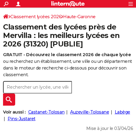
ACTUALITÉS
Connexion
S'inscrire
Classement lycées 2026
Haute-Garonne
Rechercher
Société
Education
Villes
Politique
Faits Divers
Monde
+
SPORT
Classement des lycées près de
Football
Cyclisme
Forum
Coupe du monde 2026
Tennis
Rugby
CULTURE
Mervilla : les meilleurs lycées en
2026 (31320) [PUBLIE]
TNT
Cinéma
Musique
Programme TV
Streaming
Sorties cinéma
+
FINANCE
GRATUIT - Découvrez le classement 2026 de chaque lycée
Impôts
Immobilier
Banque
Crédit
Retraite
Epargne
Risques naturels par ville
Assurance
AUTO
ou recherchez un établissement, une ville ou un département
Réserver un essai
Berlines
Forum auto
Essais
Citadines
SUV
+
dans le moteur de recherche ci-dessous pour découvrir son
HIGH-TECH
classement.
Meilleur smartphone
Ordinateurs
Guide high-tech
Mobiles
Internet
Jeux vidéo
+
BRICOLAGE
Aménagement intérieur
Cuisine
Jardinage
+
Forum
Extérieur
Salle de bains
Rangement
WEEK-END
Escapades
Expositions
Week-end nature
Guides de France
Patrimoine
Musées
+
LIFESTYLE
Voir aussi :
Castanet-Tolosan
Auzeville-Tolosane
Labège
Bien-être
Mode
+
Art de vivre
Loisirs
Modes de vie
Pins-Justaret
SANTE
Mise à jour le 03/04/26
Guide de la santé
Médicaments
+
Alimentation
Maladies
Sommeil
VOYAGE