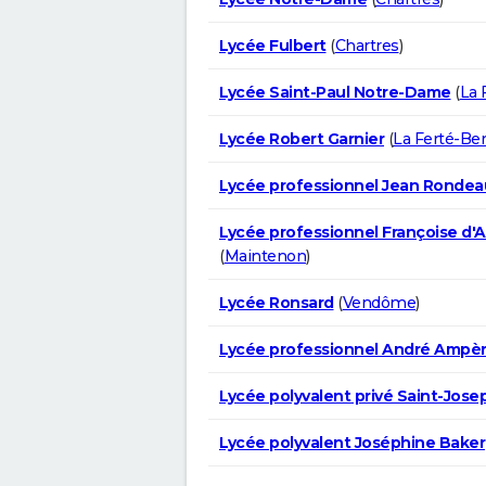
Lycée Fulbert
(
Chartres
)
Lycée Saint-Paul Notre-Dame
(
La 
Lycée Robert Garnier
(
La Ferté-Be
Lycée professionnel Jean Rondea
Lycée professionnel Françoise d'
(
Maintenon
)
Lycée Ronsard
(
Vendôme
)
Lycée professionnel André Ampè
Lycée polyvalent privé Saint-Jose
Lycée polyvalent Joséphine Baker