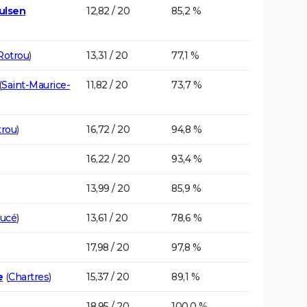
ulsen
12,82 / 20
85,2 %
Rotrou
)
13,31 / 20
77,1 %
(
Saint-Maurice-
11,82 / 20
73,7 %
trou
)
16,72 / 20
94,8 %
16,22 / 20
93,4 %
13,99 / 20
85,9 %
ucé
)
13,61 / 20
78,6 %
17,98 / 20
97,8 %
e
(
Chartres
)
15,37 / 20
89,1 %
18,95 / 20
100,0 %