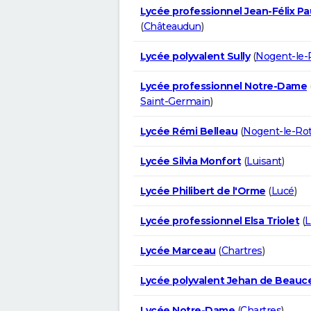
Lycée professionnel Jean-Félix Pa
(
Châteaudun
)
Lycée polyvalent Sully
(
Nogent-le-
Lycée professionnel Notre-Dame
Saint-Germain
)
Lycée Rémi Belleau
(
Nogent-le-Ro
Lycée Silvia Monfort
(
Luisant
)
Lycée Philibert de l'Orme
(
Lucé
)
Lycée professionnel Elsa Triolet
(
L
Lycée Marceau
(
Chartres
)
Lycée polyvalent Jehan de Beauc
Lycée Notre-Dame
(
Chartres
)