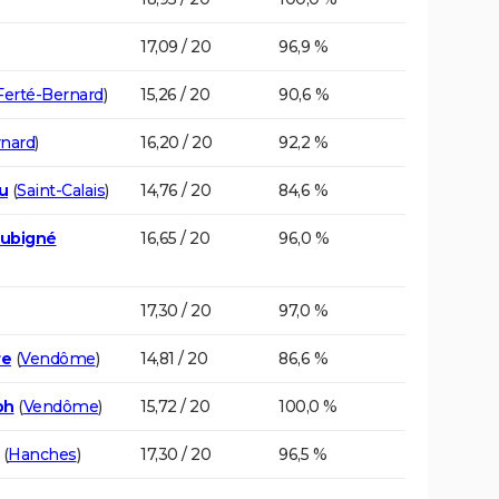
17,09 / 20
96,9 %
Ferté-Bernard
)
15,26 / 20
90,6 %
rnard
)
16,20 / 20
92,2 %
u
(
Saint-Calais
)
14,76 / 20
84,6 %
Aubigné
16,65 / 20
96,0 %
17,30 / 20
97,0 %
re
(
Vendôme
)
14,81 / 20
86,6 %
ph
(
Vendôme
)
15,72 / 20
100,0 %
(
Hanches
)
17,30 / 20
96,5 %