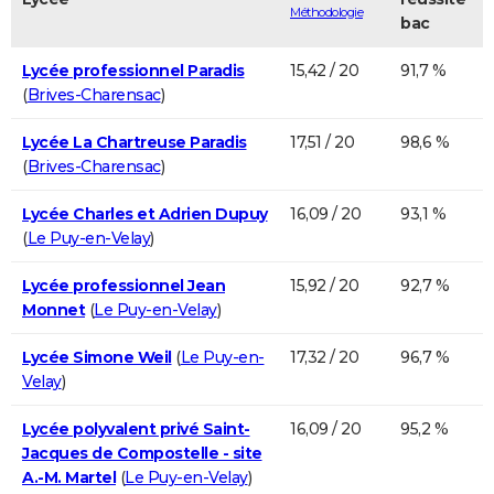
Méthodologie
bac
Lycée professionnel Paradis
15,42 / 20
91,7 %
(
Brives-Charensac
)
Lycée La Chartreuse Paradis
17,51 / 20
98,6 %
(
Brives-Charensac
)
Lycée Charles et Adrien Dupuy
16,09 / 20
93,1 %
(
Le Puy-en-Velay
)
Lycée professionnel Jean
15,92 / 20
92,7 %
Monnet
(
Le Puy-en-Velay
)
Lycée Simone Weil
(
Le Puy-en-
17,32 / 20
96,7 %
Velay
)
Lycée polyvalent privé Saint-
16,09 / 20
95,2 %
Jacques de Compostelle - site
A.-M. Martel
(
Le Puy-en-Velay
)