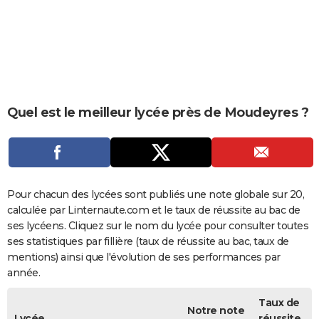
City break
Voyage de noces
Climat
Destinations
Voyage nature
Forum
+
PHOTO
GUIDES D'ACHAT
BONS PLANS
CARTE DE VOEUX
Quel est le meilleur lycée près de Moudeyres ?
Carte Bonne année
Carte Pâques
Carte de Noël
Carte Saint-Valentin
Carte d'anniversaire
DICTIONNAIRE
Biographies
Expressions
Dictionnaire
Citations
Proverbes
PROGRAMME TV
COPAINS D'AVANT
Pour chacun des lycées sont publiés une note globale sur 20,
calculée par Linternaute.com et le taux de réussite au bac de
Se connecter
Collèges
Universités
Service militaire
S'inscrire
Lycées
Primaires
Entreprises
Avis de recherche
AVIS DE DÉCÈS
ses lycéens. Cliquez sur le nom du lycée pour consulter toutes
ses statistiques par fillière (taux de réussite au bac, taux de
FORUM
mentions) ainsi que l'évolution de ses performances par
année.
Lifestyle
Sport
Television
Cinema
Bricolage
Culture
Auto
Voyage
Taux de
Notre note
Lycée
réussite