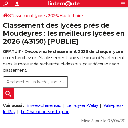
ACTUALITÉS
Connexion
S'inscrire
Classement lycées 2026
Haute-Loire
Rechercher
Société
Education
Villes
Politique
Faits Divers
Monde
+
SPORT
Classement des lycées près de
Football
Cyclisme
Forum
Coupe du monde 2026
Tennis
Rugby
CULTURE
Moudeyres : les meilleurs lycées en
2026 (43150) [PUBLIE]
TNT
Cinéma
Musique
Programme TV
Streaming
Sorties cinéma
+
FINANCE
GRATUIT - Découvrez le classement 2026 de chaque lycée
Impôts
Immobilier
Banque
Crédit
Retraite
Epargne
Risques naturels par ville
Assurance
AUTO
ou recherchez un établissement, une ville ou un département
Réserver un essai
Berlines
Forum auto
Essais
Citadines
SUV
+
dans le moteur de recherche ci-dessous pour découvrir son
HIGH-TECH
classement.
Meilleur smartphone
Ordinateurs
Guide high-tech
Mobiles
Internet
Jeux vidéo
+
BRICOLAGE
Aménagement intérieur
Cuisine
Jardinage
+
Forum
Extérieur
Salle de bains
Rangement
WEEK-END
Escapades
Expositions
Week-end nature
Guides de France
Patrimoine
Musées
+
LIFESTYLE
Voir aussi :
Brives-Charensac
Le Puy-en-Velay
Vals-près-
Bien-être
Mode
+
Art de vivre
Loisirs
Modes de vie
le-Puy
Le Chambon-sur-Lignon
SANTE
Mise à jour le 03/04/26
Guide de la santé
Médicaments
+
Alimentation
Maladies
Sommeil
VOYAGE