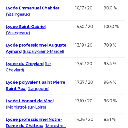
Lycée Emmanuel Chabrier
16,17 / 20
90,0 %
(
Yssingeaux
)
Lycée Saint-Gabriel
15,50 / 20
100,0 %
(
Yssingeaux
)
Lycée professionnel Auguste
13,19 / 20
78,9 %
Aymard
(
Espaly-Saint-Marcel
)
Lycée du Cheylard
(
Le
17,41 / 20
93,4 %
Cheylard
)
Lycée polyvalent Saint Pierre
17,37 / 20
96,4 %
Saint Paul
(
Langogne
)
Lycée Léonard de Vinci
17,10 / 20
96,0 %
(
Monistrol-sur-Loire
)
Lycée professionnel Notre-
14,36 / 20
83,1 %
Dame du Château
(
Monistrol-