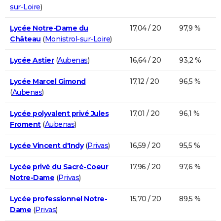
sur-Loire
)
Lycée Notre-Dame du
17,04 / 20
97,9 %
Château
(
Monistrol-sur-Loire
)
Lycée Astier
(
Aubenas
)
16,64 / 20
93,2 %
Lycée Marcel Gimond
17,12 / 20
96,5 %
(
Aubenas
)
Lycée polyvalent privé Jules
17,01 / 20
96,1 %
Froment
(
Aubenas
)
Lycée Vincent d'Indy
(
Privas
)
16,59 / 20
95,5 %
Lycée privé du Sacré-Coeur
17,96 / 20
97,6 %
Notre-Dame
(
Privas
)
Lycée professionnel Notre-
15,70 / 20
89,5 %
Dame
(
Privas
)