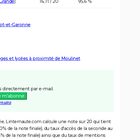
-Grande
)
16,71 / 20
95,6 %
Lot-et-Garonne
lèges et lycées à proximité de Moulinet
 directement par e-mail.
e m'abonne
tialité
e, Linternaute.com calcule une note sur 20 qui tient
% de la note finale), du taux d'accès de la seconde au
% de la note finale) ainsi que du taux de mentions