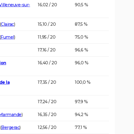
Villeneuve-sur-
16,02 / 20
90,5 %
(
Clairac
)
15,10 / 20
87,5 %
(
Fumel
)
11,95 / 20
75,0 %
17,16 / 20
96,6 %
ion
16,40 / 20
96,0 %
de la
17,35 / 20
100,0 %
17,24 / 20
97,9 %
Marmande
)
16,35 / 20
94,2 %
(
Bergerac
)
12,56 / 20
77,1 %