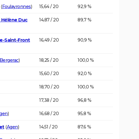
(
Foulayronnes
)
15,64 / 20
92,9 %
d Hélène Duc
14,87 / 20
89,7 %
e-Saint-Front
16,49 / 20
90,9 %
Bergerac
)
18,25 / 20
100,0 %
15,60 / 20
92,0 %
18,70 / 20
100,0 %
17,38 / 20
96,8 %
gen
)
16,68 / 20
95,8 %
et
(
Agen
)
14,51 / 20
87,6 %