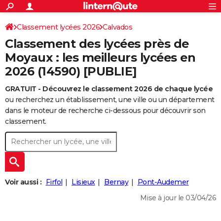
ACTUALITÉS
Connexion
S'inscrire
Classement lycées 2026
Calvados
Rechercher
Société
Education
Villes
Politique
Faits Divers
Monde
+
SPORT
Classement des lycées près de
Football
Cyclisme
Forum
Coupe du monde 2026
Tennis
Rugby
CULTURE
Moyaux : les meilleurs lycées en
2026 (14590) [PUBLIE]
TNT
Cinéma
Musique
Programme TV
Streaming
Sorties cinéma
+
FINANCE
GRATUIT - Découvrez le classement 2026 de chaque lycée
Impôts
Immobilier
Banque
Crédit
Retraite
Epargne
Risques naturels par ville
Assurance
AUTO
ou recherchez un établissement, une ville ou un département
Réserver un essai
Berlines
Forum auto
Essais
Citadines
SUV
+
dans le moteur de recherche ci-dessous pour découvrir son
HIGH-TECH
classement.
Meilleur smartphone
Ordinateurs
Guide high-tech
Mobiles
Internet
Jeux vidéo
+
BRICOLAGE
Aménagement intérieur
Cuisine
Jardinage
+
Forum
Extérieur
Salle de bains
Rangement
WEEK-END
Escapades
Expositions
Week-end nature
Guides de France
Patrimoine
Musées
+
LIFESTYLE
Voir aussi :
Firfol
Lisieux
Bernay
Pont-Audemer
Bien-être
Mode
+
Art de vivre
Loisirs
Modes de vie
SANTE
Mise à jour le 03/04/26
Guide de la santé
Médicaments
+
Alimentation
Maladies
Sommeil
VOYAGE