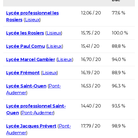
Lycée professionnel les
12,06 / 20
77,6 %
Rosiers
(
Lisieux
)
Lycée les Rosiers
(
Lisieux
)
15,75 / 20
100,0 %
Lycée Paul Cornu
(
Lisieux
)
15,41 / 20
88,8 %
Lycée Marcel Gambier
(
Lisieux
)
16,70 / 20
94,0 %
Lycée Frémont
(
Lisieux
)
16,19 / 20
88,9 %
Lycée Saint-Ouen
(
Pont-
16,53 / 20
96,3 %
Audemer
)
Lycée professionnel Saint-
14,40 / 20
93,5 %
Ouen
(
Pont-Audemer
)
Lycée Jacques Prévert
(
Pont-
17,79 / 20
98,9 %
Audemer
)