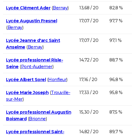
Lycée Clément Ader
(
Bernay
)
13,68 / 20
82,8 %
Lycée Augustin Fresnel
17,07 / 20
97,7 %
(
Bernay
)
Lycée Jeanne d'arc Saint
17,07 / 20
97,1 %
Anselme
(
Bernay
)
Lycée professionnel Risle-
14,72 / 20
88,7 %
Seine
(
Pont-Audemer
)
Lycée Albert Sorel
(
Honfleur
)
17,16 / 20
96,8 %
Lycée Marie Joseph
(
Trouville-
17,33 / 20
95,8 %
sur-Mer
)
Lycée professionnel Augustin
15,30 / 20
87,5 %
Boismard
(
Brionne
)
Lycée professionnel Saint-
14,82 / 20
89,7 %