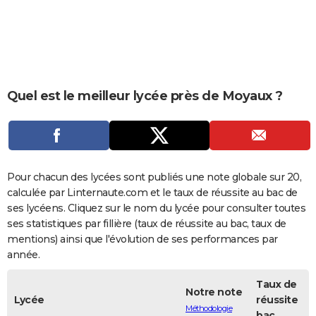
City break
Voyage de noces
Climat
Destinations
Voyage nature
Forum
+
PHOTO
GUIDES D'ACHAT
BONS PLANS
Quel est le meilleur lycée près de Moyaux ?
CARTE DE VOEUX
Carte Bonne année
Carte Pâques
Carte de Noël
Carte Saint-Valentin
Carte d'anniversaire
DICTIONNAIRE
Biographies
Expressions
Dictionnaire
Citations
Proverbes
PROGRAMME TV
Pour chacun des lycées sont publiés une note globale sur 20,
COPAINS D'AVANT
calculée par Linternaute.com et le taux de réussite au bac de
ses lycéens. Cliquez sur le nom du lycée pour consulter toutes
Se connecter
Collèges
Universités
Service militaire
S'inscrire
Lycées
Primaires
Entreprises
Avis de recherche
AVIS DE DÉCÈS
ses statistiques par fillière (taux de réussite au bac, taux de
mentions) ainsi que l'évolution de ses performances par
FORUM
année.
Lifestyle
Sport
Television
Cinema
Bricolage
Culture
Auto
Voyage
Taux de
Notre note
Lycée
réussite
Méthodologie
bac