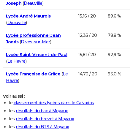
Joseph
(
Deauville
)
Lycée André Maurois
15,16 / 20
89,6 %
(
Deauville
)
Lycée professionnel Jean
12,33 / 20
78,8 %
Jooris
(
Dives-sur-Mer
)
Lycée Saint-Vincent-de-Paul
15,81 / 20
92,9 %
(
Le Havre
)
Lycée Françoise de Grâce
(
Le
14,70 / 20
93,0 %
Havre
)
Voir aussi :
le
classement des lycées dans le Calvados
les
résultats du bac à Moyaux
les
résultats du brevet à Moyaux
les
résultats du BTS à Moyaux