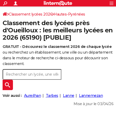
ACTUALITÉS
Connexion
S'inscrire
Classement lycées 2026
Hautes-Pyrénées
Rechercher
Société
Education
Villes
Politique
Faits Divers
Monde
+
SPORT
Classement des lycées près
Football
Cyclisme
Forum
Coupe du monde 2026
Tennis
Rugby
CULTURE
d'Oueilloux : les meilleurs lycées en
2026 (65190) [PUBLIE]
TNT
Cinéma
Musique
Programme TV
Streaming
Sorties cinéma
+
FINANCE
GRATUIT - Découvrez le classement 2026 de chaque lycée
Impôts
Immobilier
Banque
Crédit
Retraite
Epargne
Risques naturels par ville
Assurance
AUTO
ou recherchez un établissement, une ville ou un département
Réserver un essai
Berlines
Forum auto
Essais
Citadines
SUV
+
dans le moteur de recherche ci-dessous pour découvrir son
HIGH-TECH
classement.
Meilleur smartphone
Ordinateurs
Guide high-tech
Mobiles
Internet
Jeux vidéo
+
BRICOLAGE
Aménagement intérieur
Cuisine
Jardinage
+
Forum
Extérieur
Salle de bains
Rangement
WEEK-END
Escapades
Expositions
Week-end nature
Guides de France
Patrimoine
Musées
+
LIFESTYLE
Voir aussi :
Aureilhan
Tarbes
Lanne
Lannemezan
Bien-être
Mode
+
Art de vivre
Loisirs
Modes de vie
SANTE
Mise à jour le 03/04/26
Guide de la santé
Médicaments
+
Alimentation
Maladies
Sommeil
VOYAGE