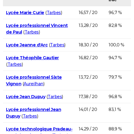
Lycée Marie Curie
(
Tarbes
)
16,57 / 20
96,7 %
Lycée professionnel Vincent
13,28 / 20
82,8 %
de Paul
(
Tarbes
)
Lycée Jeanne d'Arc
(
Tarbes
)
18,30 / 20
100,0 %
Lycée Théophile Gautier
16,82 / 20
94,7 %
(
Tarbes
)
Lycée professionnel Sixte
13,72 / 20
79,7 %
Vignon
(
Aureilhan
)
Lycée Jean Dupuy
(
Tarbes
)
17,38 / 20
96,8 %
Lycée professionnel Jean
14,01 / 20
83,1 %
Dupuy
(
Tarbes
)
Lycée technologique Pradeau-
14,29 / 20
88,9 %