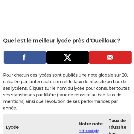
City break
Voyage de noces
Climat
Destinations
Voyage nature
Forum
+
PHOTO
GUIDES D'ACHAT
BONS PLANS
Quel est le meilleur lycée près d'Oueilloux ?
CARTE DE VOEUX
Carte Bonne année
Carte Pâques
Carte de Noël
Carte Saint-Valentin
Carte d'anniversaire
DICTIONNAIRE
Biographies
Expressions
Dictionnaire
Citations
Proverbes
PROGRAMME TV
Pour chacun des lycées sont publiés une note globale sur 20,
COPAINS D'AVANT
calculée par Linternaute.com et le taux de réussite au bac de
ses lycéens. Cliquez sur le nom du lycée pour consulter toutes
Se connecter
Collèges
Universités
Service militaire
S'inscrire
Lycées
Primaires
Entreprises
Avis de recherche
AVIS DE DÉCÈS
ses statistiques par fillière (taux de réussite au bac, taux de
mentions) ainsi que l'évolution de ses performances par
FORUM
année.
Lifestyle
Sport
Television
Cinema
Bricolage
Culture
Auto
Voyage
Taux de
Notre note
Lycée
réussite
Méthodologie
bac