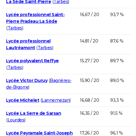
La Sède Saint-Pierre
(
Tarbes
)
Lycée professionnel Saint-
16,67 / 20
93,7 %
Pierre Pradeau La Sède
(
Tarbes
)
Lycée professionnel
14,81 / 20
87,6 %
Lautréamont
(
Tarbes
)
Lycée polyvalent Reffye
15,27 / 20
89,7 %
(
Tarbes
)
Lycée Victor Duruy
(
Bagnères-
15,90 / 20
89,0 %
de-Bigorre
)
Lycée Michelet
(
Lannemezan
)
16,68 / 20
93,3 %
Lycée La Serre de Sarsan
16,35 / 20
91,5 %
(
Lourdes
)
Lycée Peyramale Saint-Joseph
17,26 / 20
96,1 %