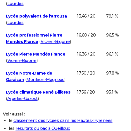
(
Lourdes
)
Lycée polyvalent de l'arrouza
13,46 / 20
79,1 %
(
Lourdes
)
Lycée professionnel Pierre
16,60 / 20
96,5 %
Mendès France
(
Vic-en-Bigorre
)
Lycée Pierre Mendès France
16,36 / 20
96,1 %
(
Vic-en-Bigorre
)
Lycée Notre-Dame de
17,50 / 20
97,8 %
Garaison
(
Monléon-Magnoac
)
Lycée climatique René Billères
17,56 / 20
95,1 %
(
Argelès-Gazost
)
Voir aussi :
le
classement des lycées dans les Hautes-Pyrénées
les
résultats du bac à Oueilloux