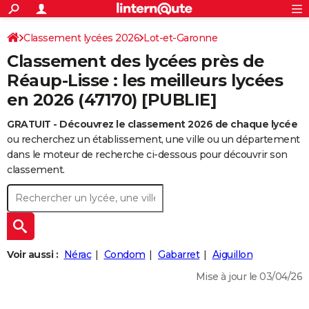
ACTUALITÉS
Connexion
S'inscrire
Classement lycées 2026
Lot-et-Garonne
Rechercher
Société
Education
Villes
Politique
Faits Divers
Monde
+
SPORT
Classement des lycées près de
Football
Cyclisme
Forum
Coupe du monde 2026
Tennis
Rugby
CULTURE
Réaup-Lisse : les meilleurs lycées
en 2026 (47170) [PUBLIE]
TNT
Cinéma
Musique
Programme TV
Streaming
Sorties cinéma
+
FINANCE
GRATUIT - Découvrez le classement 2026 de chaque lycée
Impôts
Immobilier
Banque
Crédit
Retraite
Epargne
Risques naturels par ville
Assurance
AUTO
ou recherchez un établissement, une ville ou un département
Réserver un essai
Berlines
Forum auto
Essais
Citadines
SUV
+
dans le moteur de recherche ci-dessous pour découvrir son
HIGH-TECH
classement.
Meilleur smartphone
Ordinateurs
Guide high-tech
Mobiles
Internet
Jeux vidéo
+
BRICOLAGE
Aménagement intérieur
Cuisine
Jardinage
+
Forum
Extérieur
Salle de bains
Rangement
WEEK-END
Escapades
Expositions
Week-end nature
Guides de France
Patrimoine
Musées
+
LIFESTYLE
Voir aussi :
Nérac
Condom
Gabarret
Aiguillon
Bien-être
Mode
+
Art de vivre
Loisirs
Modes de vie
SANTE
Mise à jour le 03/04/26
Guide de la santé
Médicaments
+
Alimentation
Maladies
Sommeil
VOYAGE