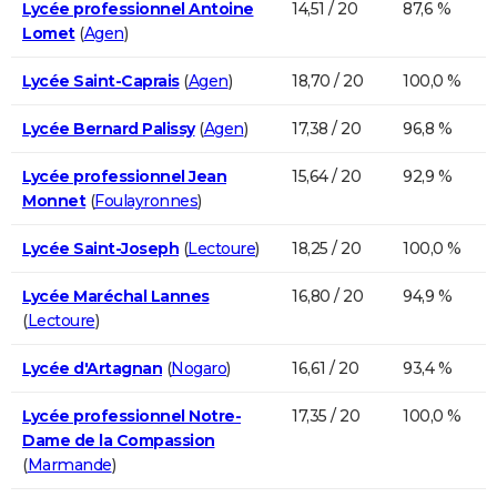
Lycée professionnel Antoine
14,51 / 20
87,6 %
Lomet
(
Agen
)
Lycée Saint-Caprais
(
Agen
)
18,70 / 20
100,0 %
Lycée Bernard Palissy
(
Agen
)
17,38 / 20
96,8 %
Lycée professionnel Jean
15,64 / 20
92,9 %
Monnet
(
Foulayronnes
)
Lycée Saint-Joseph
(
Lectoure
)
18,25 / 20
100,0 %
Lycée Maréchal Lannes
16,80 / 20
94,9 %
(
Lectoure
)
Lycée d'Artagnan
(
Nogaro
)
16,61 / 20
93,4 %
Lycée professionnel Notre-
17,35 / 20
100,0 %
Dame de la Compassion
(
Marmande
)