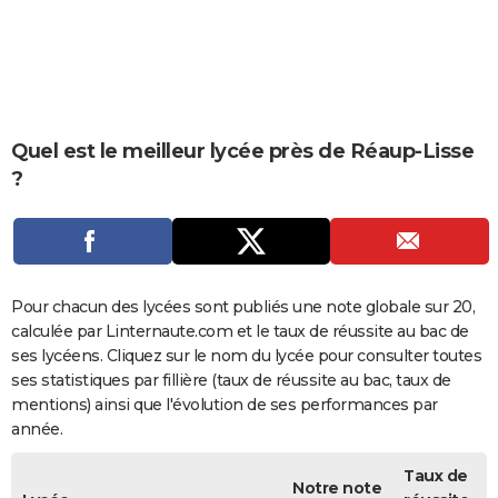
City break
Voyage de noces
Climat
Destinations
Voyage nature
Forum
+
PHOTO
GUIDES D'ACHAT
BONS PLANS
Quel est le meilleur lycée près de Réaup-Lisse
CARTE DE VOEUX
?
Carte Bonne année
Carte Pâques
Carte de Noël
Carte Saint-Valentin
Carte d'anniversaire
DICTIONNAIRE
Biographies
Expressions
Dictionnaire
Citations
Proverbes
PROGRAMME TV
COPAINS D'AVANT
Pour chacun des lycées sont publiés une note globale sur 20,
calculée par Linternaute.com et le taux de réussite au bac de
Se connecter
Collèges
Universités
Service militaire
S'inscrire
Lycées
Primaires
Entreprises
Avis de recherche
AVIS DE DÉCÈS
ses lycéens. Cliquez sur le nom du lycée pour consulter toutes
ses statistiques par fillière (taux de réussite au bac, taux de
FORUM
mentions) ainsi que l'évolution de ses performances par
Lifestyle
Sport
Television
Cinema
Bricolage
Culture
Auto
Voyage
année.
Taux de
Notre note