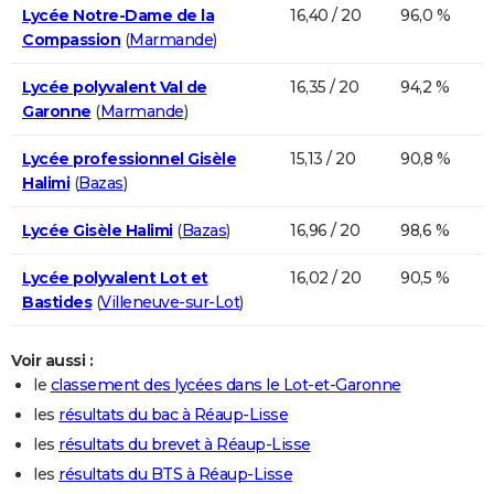
Lycée Notre-Dame de la
16,40 / 20
96,0 %
Compassion
(
Marmande
)
Lycée polyvalent Val de
16,35 / 20
94,2 %
Garonne
(
Marmande
)
Lycée professionnel Gisèle
15,13 / 20
90,8 %
Halimi
(
Bazas
)
Lycée Gisèle Halimi
(
Bazas
)
16,96 / 20
98,6 %
Lycée polyvalent Lot et
16,02 / 20
90,5 %
Bastides
(
Villeneuve-sur-Lot
)
Voir aussi :
le
classement des lycées dans le Lot-et-Garonne
les
résultats du bac à Réaup-Lisse
les
résultats du brevet à Réaup-Lisse
les
résultats du BTS à Réaup-Lisse