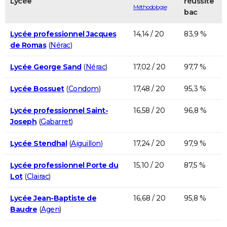
Lycée
réussite
Méthodologie
bac
Lycée professionnel Jacques
14,14 / 20
83,9 %
de Romas
(
Nérac
)
Lycée George Sand
(
Nérac
)
17,02 / 20
97,7 %
Lycée Bossuet
(
Condom
)
17,48 / 20
95,3 %
Lycée professionnel Saint-
16,58 / 20
96,8 %
Joseph
(
Gabarret
)
Lycée Stendhal
(
Aiguillon
)
17,24 / 20
97,9 %
Lycée professionnel Porte du
15,10 / 20
87,5 %
Lot
(
Clairac
)
Lycée Jean-Baptiste de
16,68 / 20
95,8 %
Baudre
(
Agen
)