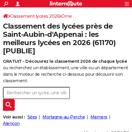
ACTUALITÉS
Connexion
S'inscrire
Classement lycées 2026
Orne
Rechercher
Société
Education
Villes
Politique
Faits Divers
Monde
+
SPORT
Classement des lycées près de
Football
Cyclisme
Forum
Coupe du monde 2026
Tennis
Rugby
CULTURE
Saint-Aubin-d'Appenai : les
meilleurs lycées en 2026 (61170)
TNT
Cinéma
Musique
Programme TV
Streaming
Sorties cinéma
+
FINANCE
[PUBLIE]
Impôts
Immobilier
Banque
Crédit
Retraite
Epargne
Risques naturels par ville
Assurance
AUTO
GRATUIT - Découvrez le classement 2026 de chaque lycée
Réserver un essai
Berlines
Forum auto
Essais
Citadines
SUV
+
HIGH-TECH
ou recherchez un établissement, une ville ou un département
dans le moteur de recherche ci-dessous pour découvrir son
Meilleur smartphone
Ordinateurs
Guide high-tech
Mobiles
Internet
Jeux vidéo
+
BRICOLAGE
classement.
Aménagement intérieur
Cuisine
Jardinage
+
Forum
Extérieur
Salle de bains
Rangement
WEEK-END
Escapades
Expositions
Week-end nature
Guides de France
Patrimoine
Musées
+
LIFESTYLE
Bien-être
Mode
+
Art de vivre
Loisirs
Modes de vie
SANTE
Voir aussi :
Sées
Mortagne-au-Perche
Mamers
Alençon
Guide de la santé
Médicaments
+
Alimentation
Maladies
Sommeil
VOYAGE