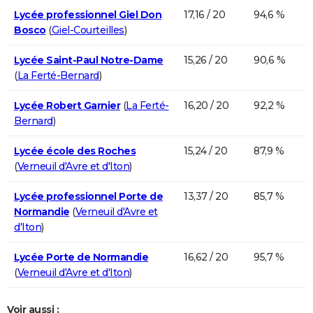
Lycée professionnel Giel Don
17,16 / 20
94,6 %
Bosco
(
Giel-Courteilles
)
Lycée Saint-Paul Notre-Dame
15,26 / 20
90,6 %
(
La Ferté-Bernard
)
Lycée Robert Garnier
(
La Ferté-
16,20 / 20
92,2 %
Bernard
)
Lycée école des Roches
15,24 / 20
87,9 %
(
Verneuil d'Avre et d'Iton
)
Lycée professionnel Porte de
13,37 / 20
85,7 %
Normandie
(
Verneuil d'Avre et
d'Iton
)
Lycée Porte de Normandie
16,62 / 20
95,7 %
(
Verneuil d'Avre et d'Iton
)
Voir aussi :