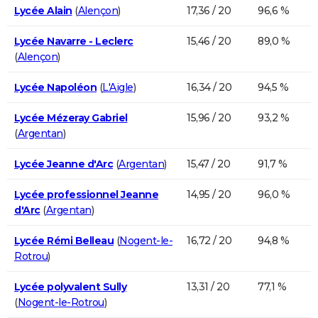
Lycée Alain
(
Alençon
)
17,36 / 20
96,6 %
Lycée Navarre - Leclerc
15,46 / 20
89,0 %
(
Alençon
)
Lycée Napoléon
(
L'Aigle
)
16,34 / 20
94,5 %
Lycée Mézeray Gabriel
15,96 / 20
93,2 %
(
Argentan
)
Lycée Jeanne d'Arc
(
Argentan
)
15,47 / 20
91,7 %
Lycée professionnel Jeanne
14,95 / 20
96,0 %
d'Arc
(
Argentan
)
Lycée Rémi Belleau
(
Nogent-le-
16,72 / 20
94,8 %
Rotrou
)
Lycée polyvalent Sully
13,31 / 20
77,1 %
(
Nogent-le-Rotrou
)