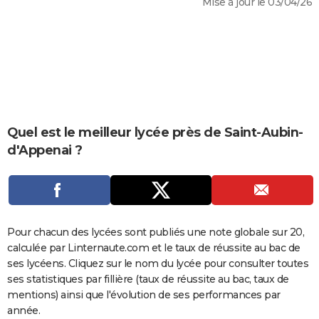
Mise à jour le 03/04/26
City break
Voyage de noces
Climat
Destinations
Voyage nature
Forum
+
PHOTO
GUIDES D'ACHAT
BONS PLANS
CARTE DE VOEUX
Carte Bonne année
Carte Pâques
Carte de Noël
Carte Saint-Valentin
Carte d'anniversaire
Quel est le meilleur lycée près de Saint-Aubin-
DICTIONNAIRE
d'Appenai ?
Biographies
Expressions
Dictionnaire
Citations
Proverbes
PROGRAMME TV
COPAINS D'AVANT
Se connecter
Collèges
Universités
Service militaire
S'inscrire
Lycées
Primaires
Entreprises
Avis de recherche
AVIS DE DÉCÈS
Pour chacun des lycées sont publiés une note globale sur 20,
calculée par Linternaute.com et le taux de réussite au bac de
FORUM
ses lycéens. Cliquez sur le nom du lycée pour consulter toutes
Lifestyle
Sport
Television
Cinema
Bricolage
Culture
Auto
Voyage
ses statistiques par fillière (taux de réussite au bac, taux de
mentions) ainsi que l'évolution de ses performances par
année.