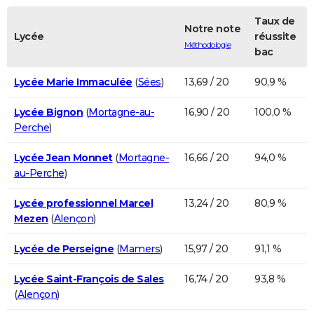
Taux de
Notre note
Lycée
réussite
Méthodologie
bac
Lycée Marie Immaculée
(
Sées
)
13,69 / 20
90,9 %
Lycée Bignon
(
Mortagne-au-
16,90 / 20
100,0 %
Perche
)
Lycée Jean Monnet
(
Mortagne-
16,66 / 20
94,0 %
au-Perche
)
Lycée professionnel Marcel
13,24 / 20
80,9 %
Mezen
(
Alençon
)
Lycée de Perseigne
(
Mamers
)
15,97 / 20
91,1 %
Lycée Saint-François de Sales
16,74 / 20
93,8 %
(
Alençon
)