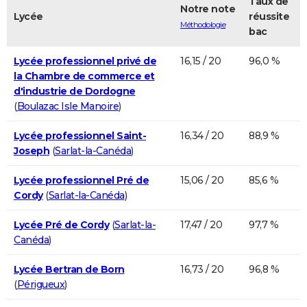
Taux de
Notre note
Lycée
réussite
Méthodologie
bac
Lycée professionnel privé de
16,15 / 20
96,0 %
la Chambre de commerce et
d'industrie de Dordogne
(
Boulazac Isle Manoire
)
Lycée professionnel Saint-
16,34 / 20
88,9 %
Joseph
(
Sarlat-la-Canéda
)
Lycée professionnel Pré de
15,06 / 20
85,6 %
Cordy
(
Sarlat-la-Canéda
)
Lycée Pré de Cordy
(
Sarlat-la-
17,47 / 20
97,7 %
Canéda
)
Lycée Bertran de Born
16,73 / 20
96,8 %
(
Périgueux
)