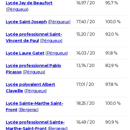
Lycée Jay de Beaufort
16,97 / 20
95,7 %
(
Périgueux
)
Lycée Saint-Joseph
(
Périgueux
)
17,40 / 20
100,0 %
Lycée professionnel Saint-
15,20 / 20
92,0 %
Vincent de Paul
(
Périgueux
)
Lycée Laure Gatet
(
Périgueux
)
16,03 / 20
91,8 %
Lycée professionnel Pablo
13,74 / 20
82,9 %
Picasso
(
Périgueux
)
Lycée polyvalent Albert
17,01 / 20
97,8 %
Claveille
(
Périgueux
)
Lycée Sainte-Marthe Saint-
18,25 / 20
100,0 %
Front
(
Bergerac
)
Lycée professionnel Sainte-
16,49 / 20
90,9 %
Marthe-Saint-Front
(
Bergerac
)