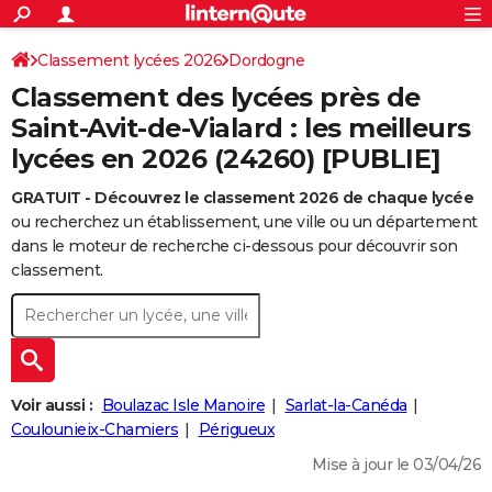
ACTUALITÉS
Connexion
S'inscrire
Classement lycées 2026
Dordogne
Rechercher
Société
Education
Villes
Politique
Faits Divers
Monde
+
SPORT
Classement des lycées près de
Football
Cyclisme
Forum
Coupe du monde 2026
Tennis
Rugby
CULTURE
Saint-Avit-de-Vialard : les meilleurs
lycées en 2026 (24260) [PUBLIE]
TNT
Cinéma
Musique
Programme TV
Streaming
Sorties cinéma
+
FINANCE
GRATUIT - Découvrez le classement 2026 de chaque lycée
Impôts
Immobilier
Banque
Crédit
Retraite
Epargne
Risques naturels par ville
Assurance
AUTO
ou recherchez un établissement, une ville ou un département
Réserver un essai
Berlines
Forum auto
Essais
Citadines
SUV
+
dans le moteur de recherche ci-dessous pour découvrir son
HIGH-TECH
classement.
Meilleur smartphone
Ordinateurs
Guide high-tech
Mobiles
Internet
Jeux vidéo
+
BRICOLAGE
Aménagement intérieur
Cuisine
Jardinage
+
Forum
Extérieur
Salle de bains
Rangement
WEEK-END
Escapades
Expositions
Week-end nature
Guides de France
Patrimoine
Musées
+
LIFESTYLE
Voir aussi :
Boulazac Isle Manoire
Sarlat-la-Canéda
Bien-être
Mode
+
Art de vivre
Loisirs
Modes de vie
Coulounieix-Chamiers
Périgueux
SANTE
Mise à jour le 03/04/26
Guide de la santé
Médicaments
+
Alimentation
Maladies
Sommeil
VOYAGE