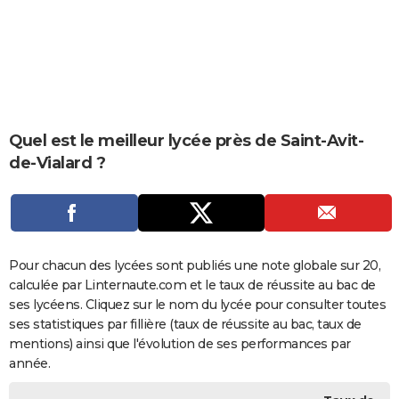
City break
Voyage de noces
Climat
Destinations
Voyage nature
Forum
+
PHOTO
GUIDES D'ACHAT
BONS PLANS
CARTE DE VOEUX
Quel est le meilleur lycée près de Saint-Avit-
de-Vialard ?
Carte Bonne année
Carte Pâques
Carte de Noël
Carte Saint-Valentin
Carte d'anniversaire
DICTIONNAIRE
Biographies
Expressions
Dictionnaire
Citations
Proverbes
PROGRAMME TV
COPAINS D'AVANT
Pour chacun des lycées sont publiés une note globale sur 20,
Se connecter
Collèges
Universités
Service militaire
S'inscrire
Lycées
Primaires
Entreprises
Avis de recherche
AVIS DE DÉCÈS
calculée par Linternaute.com et le taux de réussite au bac de
ses lycéens. Cliquez sur le nom du lycée pour consulter toutes
FORUM
ses statistiques par fillière (taux de réussite au bac, taux de
Lifestyle
Sport
Television
Cinema
Bricolage
Culture
Auto
Voyage
mentions) ainsi que l'évolution de ses performances par
année.