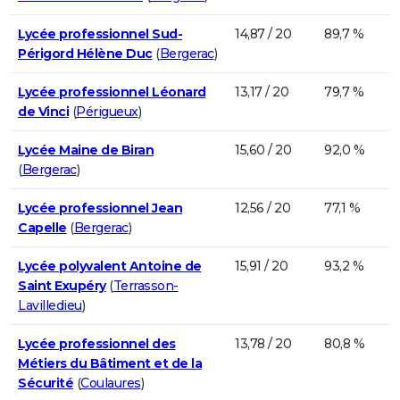
Lycée professionnel Sud-
14,87 / 20
89,7 %
Périgord Hélène Duc
(
Bergerac
)
Lycée professionnel Léonard
13,17 / 20
79,7 %
de Vinci
(
Périgueux
)
Lycée Maine de Biran
15,60 / 20
92,0 %
(
Bergerac
)
Lycée professionnel Jean
12,56 / 20
77,1 %
Capelle
(
Bergerac
)
Lycée polyvalent Antoine de
15,91 / 20
93,2 %
Saint Exupéry
(
Terrasson-
Lavilledieu
)
Lycée professionnel des
13,78 / 20
80,8 %
Métiers du Bâtiment et de la
Sécurité
(
Coulaures
)