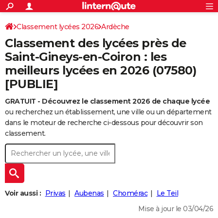
ACTUALITÉS
Connexion
S'inscrire
Classement lycées 2026
Ardèche
Rechercher
Société
Education
Villes
Politique
Faits Divers
Monde
+
SPORT
Classement des lycées près de
Football
Cyclisme
Forum
Coupe du monde 2026
Tennis
Rugby
CULTURE
Saint-Gineys-en-Coiron : les
meilleurs lycées en 2026 (07580)
TNT
Cinéma
Musique
Programme TV
Streaming
Sorties cinéma
+
FINANCE
[PUBLIE]
Impôts
Immobilier
Banque
Crédit
Retraite
Epargne
Risques naturels par ville
Assurance
AUTO
GRATUIT - Découvrez le classement 2026 de chaque lycée
Réserver un essai
Berlines
Forum auto
Essais
Citadines
SUV
+
HIGH-TECH
ou recherchez un établissement, une ville ou un département
dans le moteur de recherche ci-dessous pour découvrir son
Meilleur smartphone
Ordinateurs
Guide high-tech
Mobiles
Internet
Jeux vidéo
+
BRICOLAGE
classement.
Aménagement intérieur
Cuisine
Jardinage
+
Forum
Extérieur
Salle de bains
Rangement
WEEK-END
Escapades
Expositions
Week-end nature
Guides de France
Patrimoine
Musées
+
LIFESTYLE
Bien-être
Mode
+
Art de vivre
Loisirs
Modes de vie
SANTE
Voir aussi :
Privas
Aubenas
Chomérac
Le Teil
Guide de la santé
Médicaments
+
Alimentation
Maladies
Sommeil
Mise à jour le 03/04/26
VOYAGE