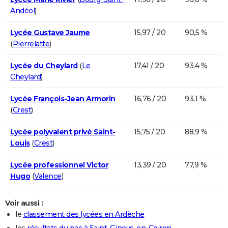
Andéol
)
Lycée Gustave Jaume
15,97 / 20
90,5 %
(
Pierrelatte
)
Lycée du Cheylard
(
Le
17,41 / 20
93,4 %
Cheylard
)
Lycée François-Jean Armorin
16,76 / 20
93,1 %
(
Crest
)
Lycée polyvalent privé Saint-
15,75 / 20
88,9 %
Louis
(
Crest
)
Lycée professionnel Victor
13,39 / 20
77,9 %
Hugo
(
Valence
)
Voir aussi :
le
classement des lycées en Ardèche
les
résultats du bac à Saint-Gineys-en-Coiron