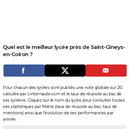
City break
Voyage de noces
Climat
Destinations
Voyage nature
Forum
+
PHOTO
GUIDES D'ACHAT
BONS PLANS
CARTE DE VOEUX
Quel est le meilleur lycée près de Saint-Gineys-
Carte Bonne année
Carte Pâques
Carte de Noël
Carte Saint-Valentin
Carte d'anniversaire
en-Coiron ?
DICTIONNAIRE
Biographies
Expressions
Dictionnaire
Citations
Proverbes
PROGRAMME TV
COPAINS D'AVANT
Pour chacun des lycées sont publiés une note globale sur 20,
Se connecter
Collèges
Universités
Service militaire
S'inscrire
Lycées
Primaires
Entreprises
Avis de recherche
AVIS DE DÉCÈS
calculée par Linternaute.com et le taux de réussite au bac de
ses lycéens. Cliquez sur le nom du lycée pour consulter toutes
FORUM
ses statistiques par fillière (taux de réussite au bac, taux de
Lifestyle
Sport
Television
Cinema
Bricolage
Culture
Auto
Voyage
mentions) ainsi que l'évolution de ses performances par
année.