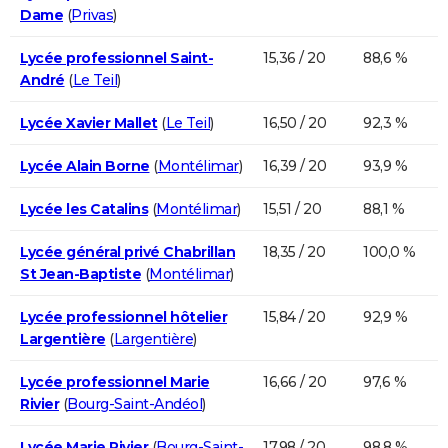
Dame
(
Privas
)
Lycée professionnel Saint-
15,36 / 20
88,6 %
André
(
Le Teil
)
Lycée Xavier Mallet
(
Le Teil
)
16,50 / 20
92,3 %
Lycée Alain Borne
(
Montélimar
)
16,39 / 20
93,9 %
Lycée les Catalins
(
Montélimar
)
15,51 / 20
88,1 %
Lycée général privé Chabrillan
18,35 / 20
100,0 %
St Jean-Baptiste
(
Montélimar
)
Lycée professionnel hôtelier
15,84 / 20
92,9 %
Largentière
(
Largentière
)
Lycée professionnel Marie
16,66 / 20
97,6 %
Rivier
(
Bourg-Saint-Andéol
)
Lycée Marie Rivier
(
Bourg-Saint-
17,98 / 20
98,8 %