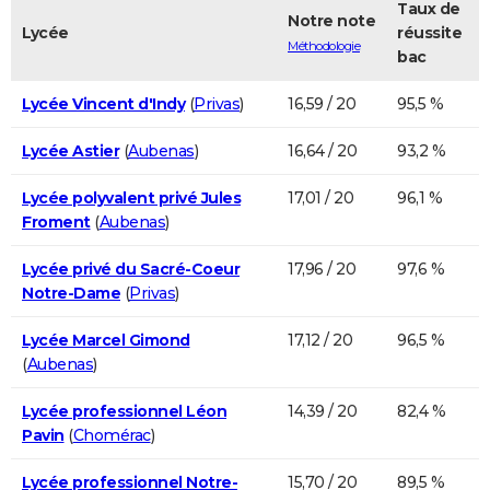
Taux de
Notre note
Lycée
réussite
Méthodologie
bac
Lycée Vincent d'Indy
(
Privas
)
16,59 / 20
95,5 %
Lycée Astier
(
Aubenas
)
16,64 / 20
93,2 %
Lycée polyvalent privé Jules
17,01 / 20
96,1 %
Froment
(
Aubenas
)
Lycée privé du Sacré-Coeur
17,96 / 20
97,6 %
Notre-Dame
(
Privas
)
Lycée Marcel Gimond
17,12 / 20
96,5 %
(
Aubenas
)
Lycée professionnel Léon
14,39 / 20
82,4 %
Pavin
(
Chomérac
)
Lycée professionnel Notre-
15,70 / 20
89,5 %