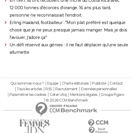
En 1997, ils ont recouvert une friche du Costa Rica avec
12 000 tonnes d'écorces d'orange. 16 ans plus tard,
personne ne reconnaissait l'endroit
Erling Haaland, footballeur : "Mon plat préféré est quelque
chose que je ne peux presque jamais manger. Mais je dois
l'avouer, j'adore ça"
Un défi réservé aux génies : il ne faut déplacer qu'une seule
allumette
Qui sommes-nous ?
Equipe
Charte éditoriale
Publicité
Contact
Tous les articles
RSS
Recrutement
Données personnelles
Paramétrer les cookies
Gérer Utiq
Mentions légales
Groupe Figaro
© 2026 CCM Benchmark