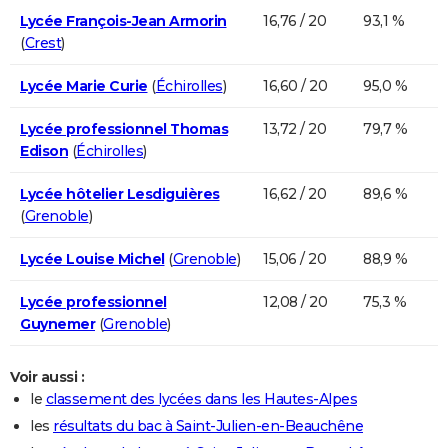
Lycée François-Jean Armorin
16,76 / 20
93,1 %
(
Crest
)
Lycée Marie Curie
(
Échirolles
)
16,60 / 20
95,0 %
Lycée professionnel Thomas
13,72 / 20
79,7 %
Edison
(
Échirolles
)
Lycée hôtelier Lesdiguières
16,62 / 20
89,6 %
(
Grenoble
)
Lycée Louise Michel
(
Grenoble
)
15,06 / 20
88,9 %
Lycée professionnel
12,08 / 20
75,3 %
Guynemer
(
Grenoble
)
Voir aussi :
le
classement des lycées dans les Hautes-Alpes
les
résultats du bac à Saint-Julien-en-Beauchêne