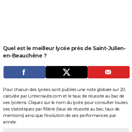
City break
Voyage de noces
Climat
Destinations
Voyage nature
Forum
+
PHOTO
GUIDES D'ACHAT
BONS PLANS
CARTE DE VOEUX
Quel est le meilleur lycée près de Saint-Julien-
Carte Bonne année
Carte Pâques
Carte de Noël
Carte Saint-Valentin
Carte d'anniversaire
en-Beauchêne ?
DICTIONNAIRE
Biographies
Expressions
Dictionnaire
Citations
Proverbes
PROGRAMME TV
COPAINS D'AVANT
Pour chacun des lycées sont publiés une note globale sur 20,
Se connecter
Collèges
Universités
Service militaire
S'inscrire
Lycées
Primaires
Entreprises
Avis de recherche
AVIS DE DÉCÈS
calculée par Linternaute.com et le taux de réussite au bac de
ses lycéens. Cliquez sur le nom du lycée pour consulter toutes
FORUM
ses statistiques par fillière (taux de réussite au bac, taux de
Lifestyle
Sport
Television
Cinema
Bricolage
Culture
Auto
Voyage
mentions) ainsi que l'évolution de ses performances par
année.