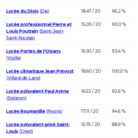
Lycée du Diois
(
Die
)
18,47 / 20
96,2 %
Lycée professionnel Pierre et
15,00 / 20
90,0 %
Louis Poutrain
(
Saint-Jean-
Saint-Nicolas
)
Lycée Portes de l'Oisans
16,93 / 20
93,4 %
(
Vizille
)
Lycée climatique Jean Prévost
18,60 / 20
100,0 %
(
Villard-de-Lans
)
Lycée polyvalent Paul Arène
16,53 / 20
92,6 %
(
Sisteron
)
Lycée Roumanille
(
Nyons
)
17,11 / 20
94,6 %
Lycée polyvalent privé Saint-
15,75 / 20
88,9 %
Louis
(
Crest
)