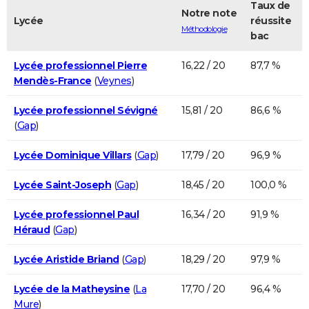
Taux de
Notre note
Lycée
réussite
Méthodologie
bac
Lycée professionnel Pierre
16,22 / 20
87,7 %
Mendès-France
(
Veynes
)
Lycée professionnel Sévigné
15,81 / 20
86,6 %
(
Gap
)
Lycée Dominique Villars
(
Gap
)
17,79 / 20
96,9 %
Lycée Saint-Joseph
(
Gap
)
18,45 / 20
100,0 %
Lycée professionnel Paul
16,34 / 20
91,9 %
Héraud
(
Gap
)
Lycée Aristide Briand
(
Gap
)
18,29 / 20
97,9 %
Lycée de la Matheysine
(
La
17,70 / 20
96,4 %
Mure
)