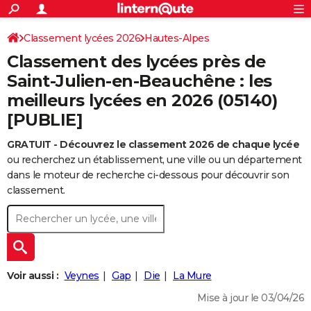
ACTUALITÉS
Connexion
S'inscrire
Classement lycées 2026
Hautes-Alpes
Rechercher
Société
Education
Villes
Politique
Faits Divers
Monde
+
SPORT
Classement des lycées près de
Football
Cyclisme
Forum
Coupe du monde 2026
Tennis
Rugby
CULTURE
Saint-Julien-en-Beauchêne : les
meilleurs lycées en 2026 (05140)
TNT
Cinéma
Musique
Programme TV
Streaming
Sorties cinéma
+
FINANCE
[PUBLIE]
Impôts
Immobilier
Banque
Crédit
Retraite
Epargne
Risques naturels par ville
Assurance
AUTO
GRATUIT - Découvrez le classement 2026 de chaque lycée
Réserver un essai
Berlines
Forum auto
Essais
Citadines
SUV
+
HIGH-TECH
ou recherchez un établissement, une ville ou un département
dans le moteur de recherche ci-dessous pour découvrir son
Meilleur smartphone
Ordinateurs
Guide high-tech
Mobiles
Internet
Jeux vidéo
+
BRICOLAGE
classement.
Aménagement intérieur
Cuisine
Jardinage
+
Forum
Extérieur
Salle de bains
Rangement
WEEK-END
Escapades
Expositions
Week-end nature
Guides de France
Patrimoine
Musées
+
LIFESTYLE
Bien-être
Mode
+
Art de vivre
Loisirs
Modes de vie
SANTE
Voir aussi :
Veynes
Gap
Die
La Mure
Guide de la santé
Médicaments
+
Alimentation
Maladies
Sommeil
Mise à jour le 03/04/26
VOYAGE