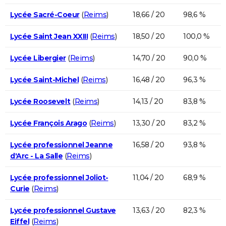
Lycée Sacré-Coeur
(
Reims
)
18,66 / 20
98,6 %
Lycée Saint Jean XXIII
(
Reims
)
18,50 / 20
100,0 %
Lycée Libergier
(
Reims
)
14,70 / 20
90,0 %
Lycée Saint-Michel
(
Reims
)
16,48 / 20
96,3 %
Lycée Roosevelt
(
Reims
)
14,13 / 20
83,8 %
Lycée François Arago
(
Reims
)
13,30 / 20
83,2 %
Lycée professionnel Jeanne
16,58 / 20
93,8 %
d'Arc - La Salle
(
Reims
)
Lycée professionnel Joliot-
11,04 / 20
68,9 %
Curie
(
Reims
)
Lycée professionnel Gustave
13,63 / 20
82,3 %
Eiffel
(
Reims
)