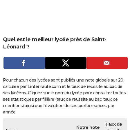
City break
Voyage de noces
Climat
Destinations
Voyage nature
Forum
+
PHOTO
GUIDES D'ACHAT
BONS PLANS
Quel est le meilleur lycée près de Saint-
CARTE DE VOEUX
Léonard ?
Carte Bonne année
Carte Pâques
Carte de Noël
Carte Saint-Valentin
Carte d'anniversaire
DICTIONNAIRE
Biographies
Expressions
Dictionnaire
Citations
Proverbes
PROGRAMME TV
COPAINS D'AVANT
Pour chacun des lycées sont publiés une note globale sur 20,
calculée par Linternaute.com et le taux de réussite au bac de
Se connecter
Collèges
Universités
Service militaire
S'inscrire
Lycées
Primaires
Entreprises
Avis de recherche
AVIS DE DÉCÈS
ses lycéens. Cliquez sur le nom du lycée pour consulter toutes
ses statistiques par fillière (taux de réussite au bac, taux de
FORUM
mentions) ainsi que l'évolution de ses performances par
Lifestyle
Sport
Television
Cinema
Bricolage
Culture
Auto
Voyage
année.
Taux de
Notre note