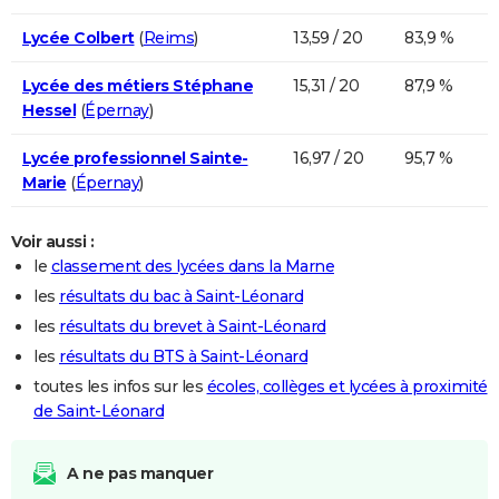
Lycée Colbert
(
Reims
)
13,59 / 20
83,9 %
Lycée des métiers Stéphane
15,31 / 20
87,9 %
Hessel
(
Épernay
)
Lycée professionnel Sainte-
16,97 / 20
95,7 %
Marie
(
Épernay
)
Voir aussi :
le
classement des lycées dans la Marne
les
résultats du bac à Saint-Léonard
les
résultats du brevet à Saint-Léonard
les
résultats du BTS à Saint-Léonard
toutes les infos sur les
écoles, collèges et lycées à proximité
de Saint-Léonard
A ne pas manquer