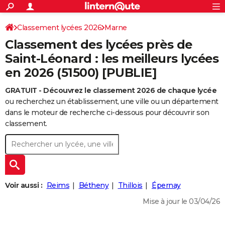
ACTUALITÉS
Connexion
S'inscrire
Classement lycées 2026
Marne
Rechercher
Société
Education
Villes
Politique
Faits Divers
Monde
+
SPORT
Classement des lycées près de
Football
Cyclisme
Forum
Coupe du monde 2026
Tennis
Rugby
CULTURE
Saint-Léonard : les meilleurs lycées
en 2026 (51500) [PUBLIE]
TNT
Cinéma
Musique
Programme TV
Streaming
Sorties cinéma
+
FINANCE
GRATUIT - Découvrez le classement 2026 de chaque lycée
Impôts
Immobilier
Banque
Crédit
Retraite
Epargne
Risques naturels par ville
Assurance
AUTO
ou recherchez un établissement, une ville ou un département
Réserver un essai
Berlines
Forum auto
Essais
Citadines
SUV
+
dans le moteur de recherche ci-dessous pour découvrir son
HIGH-TECH
classement.
Meilleur smartphone
Ordinateurs
Guide high-tech
Mobiles
Internet
Jeux vidéo
+
BRICOLAGE
Aménagement intérieur
Cuisine
Jardinage
+
Forum
Extérieur
Salle de bains
Rangement
WEEK-END
Escapades
Expositions
Week-end nature
Guides de France
Patrimoine
Musées
+
LIFESTYLE
Voir aussi :
Reims
Bétheny
Thillois
Épernay
Bien-être
Mode
+
Art de vivre
Loisirs
Modes de vie
SANTE
Mise à jour le 03/04/26
Guide de la santé
Médicaments
+
Alimentation
Maladies
Sommeil
VOYAGE