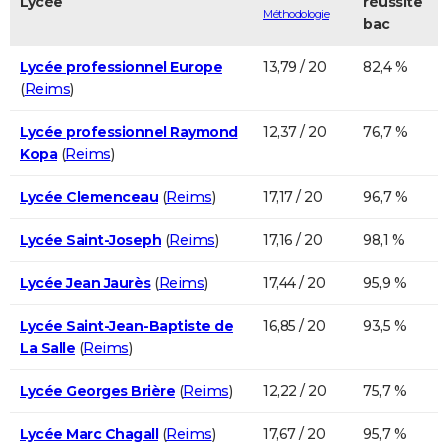
Lycée
réussite
Méthodologie
bac
Lycée professionnel Europe
13,79 / 20
82,4 %
(
Reims
)
Lycée professionnel Raymond
12,37 / 20
76,7 %
Kopa
(
Reims
)
Lycée Clemenceau
(
Reims
)
17,17 / 20
96,7 %
Lycée Saint-Joseph
(
Reims
)
17,16 / 20
98,1 %
Lycée Jean Jaurès
(
Reims
)
17,44 / 20
95,9 %
Lycée Saint-Jean-Baptiste de
16,85 / 20
93,5 %
La Salle
(
Reims
)
Lycée Georges Brière
(
Reims
)
12,22 / 20
75,7 %
Lycée Marc Chagall
(
Reims
)
17,67 / 20
95,7 %