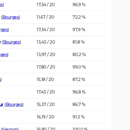
es
)
17,34 / 20
96,9 %
(
Bourges
)
11,67 / 20
72,2 %
rges
)
17,34 / 20
97,9 %
y
(
Bourges
)
13,43 / 20
81,8 %
rges
)
13,97 / 20
80,2 %
17,80 / 20
99,0 %
s
)
15,18 / 20
87,2 %
17,43 / 20
96,8 %
ur
(
Bourges
)
15,37 / 20
86,7 %
16,19 / 20
91,3 %
(
Vierzon
)
16,90 / 20
100,0 %