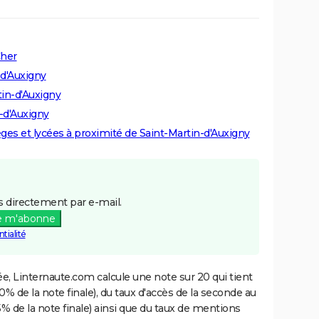
Cher
-d'Auxigny
tin-d'Auxigny
-d'Auxigny
lèges et lycées à proximité de Saint-Martin-d'Auxigny
 directement par e-mail.
e m'abonne
tialité
e, Linternaute.com calcule une note sur 20 qui tient
% de la note finale), du taux d'accès de la seconde au
% de la note finale) ainsi que du taux de mentions