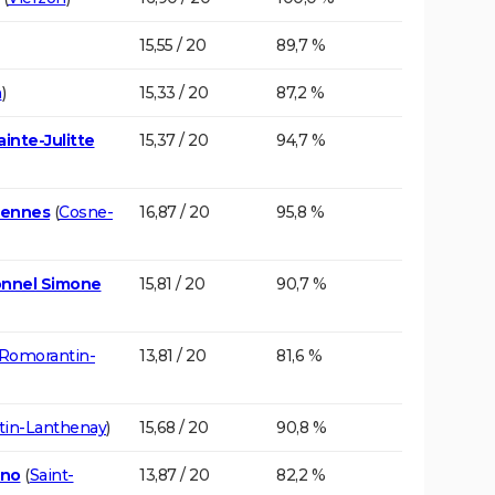
15,55 / 20
89,7 %
n
)
15,33 / 20
87,2 %
ainte-Julitte
15,37 / 20
94,7 %
 Gennes
(
Cosne-
16,87 / 20
95,8 %
onnel Simone
15,81 / 20
90,7 %
Romorantin-
13,81 / 20
81,6 %
in-Lanthenay
)
15,68 / 20
90,8 %
nno
(
Saint-
13,87 / 20
82,2 %