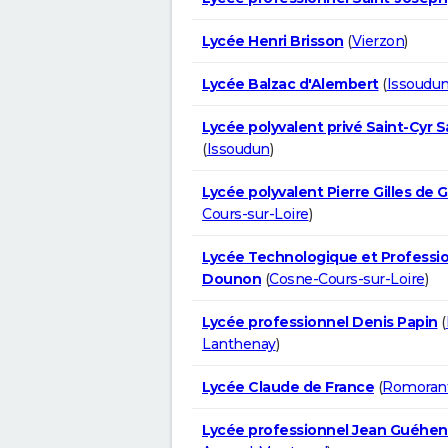
Lycée Henri Brisson
(
Vierzon
)
Lycée Balzac d'Alembert
(
Issoudu
Lycée polyvalent privé Saint-Cyr S
(
Issoudun
)
Lycée polyvalent Pierre Gilles de
Cours-sur-Loire
)
Lycée Technologique et Professi
Dounon
(
Cosne-Cours-sur-Loire
)
Lycée professionnel Denis Papin
(
Lanthenay
)
Lycée Claude de France
(
Romorant
Lycée professionnel Jean Guéhe