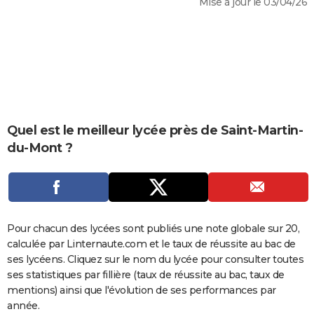
Mise à jour le 03/04/26
City break
Voyage de noces
Climat
Destinations
Voyage nature
Forum
+
PHOTO
GUIDES D'ACHAT
BONS PLANS
CARTE DE VOEUX
Carte Bonne année
Carte Pâques
Carte de Noël
Carte Saint-Valentin
Carte d'anniversaire
Quel est le meilleur lycée près de Saint-Martin-
DICTIONNAIRE
du-Mont ?
Biographies
Expressions
Dictionnaire
Citations
Proverbes
PROGRAMME TV
COPAINS D'AVANT
Se connecter
Collèges
Universités
Service militaire
S'inscrire
Lycées
Primaires
Entreprises
Avis de recherche
AVIS DE DÉCÈS
Pour chacun des lycées sont publiés une note globale sur 20,
calculée par Linternaute.com et le taux de réussite au bac de
FORUM
ses lycéens. Cliquez sur le nom du lycée pour consulter toutes
Lifestyle
Sport
Television
Cinema
Bricolage
Culture
Auto
Voyage
ses statistiques par fillière (taux de réussite au bac, taux de
mentions) ainsi que l'évolution de ses performances par
année.