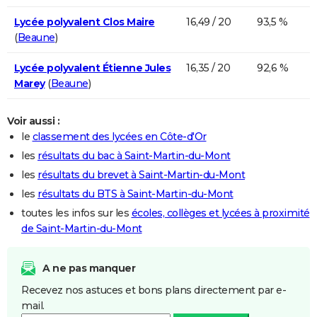
Lycée polyvalent Clos Maire
16,49 / 20
93,5 %
(
Beaune
)
Lycée polyvalent Étienne Jules
16,35 / 20
92,6 %
Marey
(
Beaune
)
Voir aussi :
le
classement des lycées en Côte-d'Or
les
résultats du bac à Saint-Martin-du-Mont
les
résultats du brevet à Saint-Martin-du-Mont
les
résultats du BTS à Saint-Martin-du-Mont
toutes les infos sur les
écoles, collèges et lycées à proximité
de Saint-Martin-du-Mont
A ne pas manquer
Recevez nos astuces et bons plans directement par e-
mail.