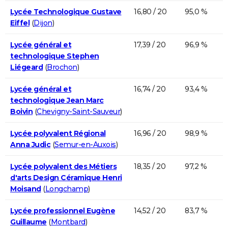
Lycée Technologique Gustave
16,80 / 20
95,0 %
Eiffel
(
Dijon
)
Lycée général et
17,39 / 20
96,9 %
technologique Stephen
Liégeard
(
Brochon
)
Lycée général et
16,74 / 20
93,4 %
technologique Jean Marc
Boivin
(
Chevigny-Saint-Sauveur
)
Lycée polyvalent Régional
16,96 / 20
98,9 %
Anna Judic
(
Semur-en-Auxois
)
Lycée polyvalent des Métiers
18,35 / 20
97,2 %
d'arts Design Céramique Henri
Moisand
(
Longchamp
)
Lycée professionnel Eugène
14,52 / 20
83,7 %
Guillaume
(
Montbard
)