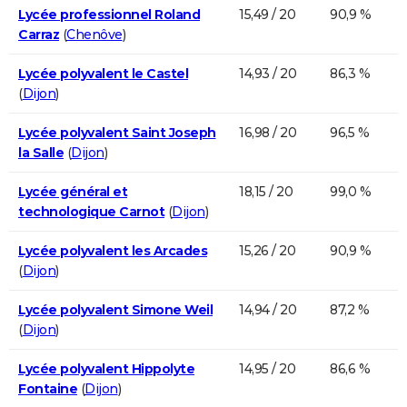
Lycée professionnel Roland
15,49 / 20
90,9 %
Carraz
(
Chenôve
)
Lycée polyvalent le Castel
14,93 / 20
86,3 %
(
Dijon
)
Lycée polyvalent Saint Joseph
16,98 / 20
96,5 %
la Salle
(
Dijon
)
Lycée général et
18,15 / 20
99,0 %
technologique Carnot
(
Dijon
)
Lycée polyvalent les Arcades
15,26 / 20
90,9 %
(
Dijon
)
Lycée polyvalent Simone Weil
14,94 / 20
87,2 %
(
Dijon
)
Lycée polyvalent Hippolyte
14,95 / 20
86,6 %
Fontaine
(
Dijon
)