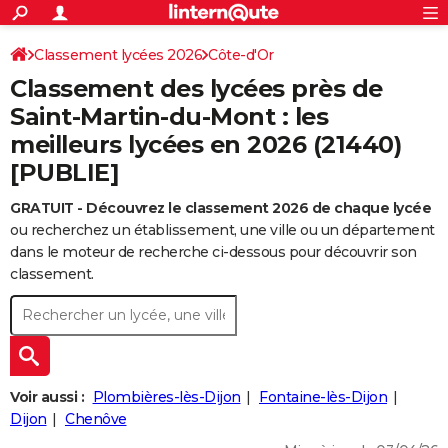
ACTUALITÉS
Connexion
S'inscrire
Classement lycées 2026
Côte-d'Or
Rechercher
Société
Education
Villes
Politique
Faits Divers
Monde
+
SPORT
Classement des lycées près de
Football
Cyclisme
Forum
Coupe du monde 2026
Tennis
Rugby
CULTURE
Saint-Martin-du-Mont : les
meilleurs lycées en 2026 (21440)
TNT
Cinéma
Musique
Programme TV
Streaming
Sorties cinéma
+
FINANCE
[PUBLIE]
Impôts
Immobilier
Banque
Crédit
Retraite
Epargne
Risques naturels par ville
Assurance
AUTO
GRATUIT - Découvrez le classement 2026 de chaque lycée
Réserver un essai
Berlines
Forum auto
Essais
Citadines
SUV
+
HIGH-TECH
ou recherchez un établissement, une ville ou un département
dans le moteur de recherche ci-dessous pour découvrir son
Meilleur smartphone
Ordinateurs
Guide high-tech
Mobiles
Internet
Jeux vidéo
+
BRICOLAGE
classement.
Aménagement intérieur
Cuisine
Jardinage
+
Forum
Extérieur
Salle de bains
Rangement
WEEK-END
Escapades
Expositions
Week-end nature
Guides de France
Patrimoine
Musées
+
LIFESTYLE
Bien-être
Mode
+
Art de vivre
Loisirs
Modes de vie
SANTE
Voir aussi :
Plombières-lès-Dijon
Fontaine-lès-Dijon
Dijon
Chenôve
Guide de la santé
Médicaments
+
Alimentation
Maladies
Sommeil
VOYAGE