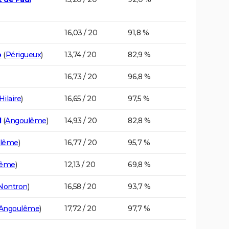
16,03 / 20
91,8 %
o
(
Périgueux
)
13,74 / 20
82,9 %
16,73 / 20
96,8 %
ilaire
)
16,65 / 20
97,5 %
d
(
Angoulême
)
14,93 / 20
82,8 %
lême
)
16,77 / 20
95,7 %
lême
)
12,13 / 20
69,8 %
Nontron
)
16,58 / 20
93,7 %
Angoulême
)
17,72 / 20
97,7 %