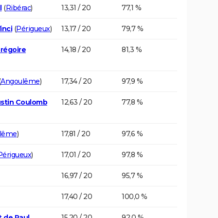
l
(
Ribérac
)
13,31 / 20
77,1 %
inci
(
Périgueux
)
13,17 / 20
79,7 %
Grégoire
14,18 / 20
81,3 %
(
Angoulême
)
17,34 / 20
97,9 %
ustin Coulomb
12,63 / 20
77,8 %
lême
)
17,81 / 20
97,6 %
Périgueux
)
17,01 / 20
97,8 %
16,97 / 20
95,7 %
17,40 / 20
100,0 %
t de Paul
15,20 / 20
92,0 %