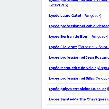
(
Périgueux
)
Lycée Laure Gatet
(
Périgueux
)
Lycée professionnel Pablo Picass
Lycée Bertran de Born
(
Périgueux
)
Lycée Élie Vinet
(
Barbezieux-Saint-H
Lycée professionnel Jean Rostan
Lycée Marguerite de Valois
(
Angou
Lycée professionnel Sillac
(
Angou
Lycée polyvalent Alcide Dusolier
(
Lycée Sainte-Marthe Chavagnes
(