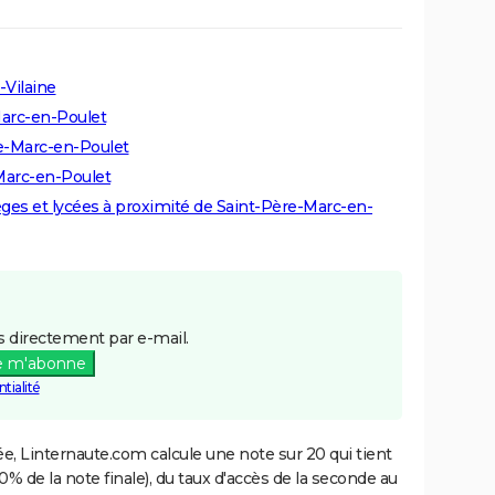
-Vilaine
Marc-en-Poulet
re-Marc-en-Poulet
-Marc-en-Poulet
lèges et lycées à proximité de Saint-Père-Marc-en-
 directement par e-mail.
e m'abonne
tialité
e, Linternaute.com calcule une note sur 20 qui tient
% de la note finale), du taux d'accès de la seconde au