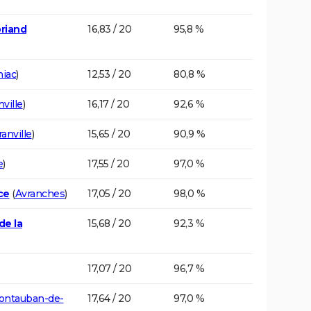
riand
16,83 / 20
95,8 %
niac
)
12,53 / 20
80,8 %
ville
)
16,17 / 20
92,6 %
anville
)
15,65 / 20
90,9 %
e
)
17,55 / 20
97,0 %
ce
(
Avranches
)
17,05 / 20
98,0 %
de la
15,68 / 20
92,3 %
17,07 / 20
96,7 %
ontauban-de-
17,64 / 20
97,0 %