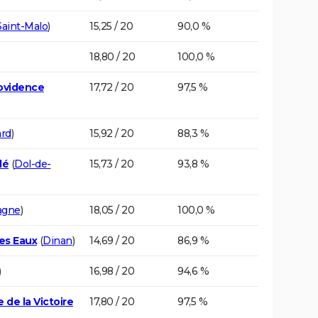
Saint-Malo
)
15,25 / 20
90,0 %
18,80 / 20
100,0 %
rovidence
17,72 / 20
97,5 %
ard
)
15,92 / 20
88,3 %
lé
(
Dol-de-
15,73 / 20
93,8 %
agne
)
18,05 / 20
100,0 %
es Eaux
(
Dinan
)
14,69 / 20
86,9 %
)
16,98 / 20
94,6 %
 de la Victoire
17,80 / 20
97,5 %