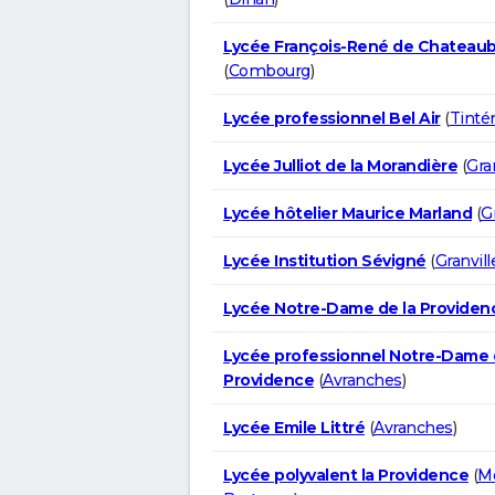
Lycée François-René de Chateaub
(
Combourg
)
Lycée professionnel Bel Air
(
Tinté
Lycée Julliot de la Morandière
(
Gran
Lycée hôtelier Maurice Marland
(
Gr
Lycée Institution Sévigné
(
Granvill
Lycée Notre-Dame de la Providen
Lycée professionnel Notre-Dame 
Providence
(
Avranches
)
Lycée Emile Littré
(
Avranches
)
Lycée polyvalent la Providence
(
M