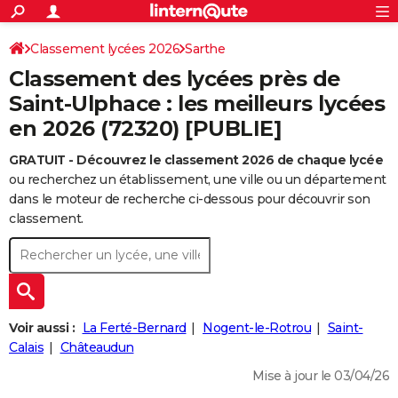
ACTUALITÉS
Connexion
S'inscrire
Classement lycées 2026
Sarthe
Rechercher
Société
Education
Villes
Politique
Faits Divers
Monde
+
SPORT
Classement des lycées près de
Football
Cyclisme
Forum
Coupe du monde 2026
Tennis
Rugby
CULTURE
Saint-Ulphace : les meilleurs lycées
en 2026 (72320) [PUBLIE]
TNT
Cinéma
Musique
Programme TV
Streaming
Sorties cinéma
+
FINANCE
GRATUIT - Découvrez le classement 2026 de chaque lycée
Impôts
Immobilier
Banque
Crédit
Retraite
Epargne
Risques naturels par ville
Assurance
AUTO
ou recherchez un établissement, une ville ou un département
Réserver un essai
Berlines
Forum auto
Essais
Citadines
SUV
+
dans le moteur de recherche ci-dessous pour découvrir son
HIGH-TECH
classement.
Meilleur smartphone
Ordinateurs
Guide high-tech
Mobiles
Internet
Jeux vidéo
+
BRICOLAGE
Aménagement intérieur
Cuisine
Jardinage
+
Forum
Extérieur
Salle de bains
Rangement
WEEK-END
Escapades
Expositions
Week-end nature
Guides de France
Patrimoine
Musées
+
LIFESTYLE
Voir aussi :
La Ferté-Bernard
Nogent-le-Rotrou
Saint-
Bien-être
Mode
+
Art de vivre
Loisirs
Modes de vie
Calais
Châteaudun
SANTE
Mise à jour le 03/04/26
Guide de la santé
Médicaments
+
Alimentation
Maladies
Sommeil
VOYAGE