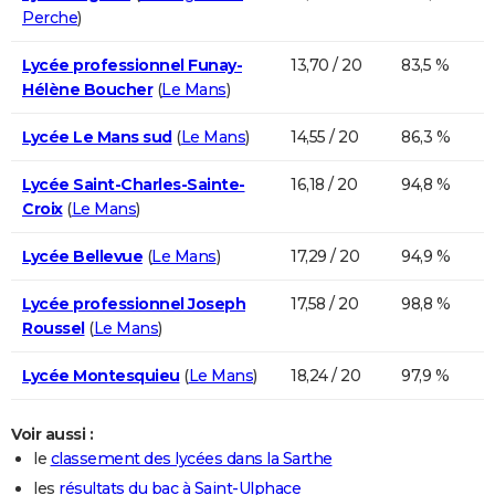
Perche
)
Lycée professionnel Funay-
13,70 / 20
83,5 %
Hélène Boucher
(
Le Mans
)
Lycée Le Mans sud
(
Le Mans
)
14,55 / 20
86,3 %
Lycée Saint-Charles-Sainte-
16,18 / 20
94,8 %
Croix
(
Le Mans
)
Lycée Bellevue
(
Le Mans
)
17,29 / 20
94,9 %
Lycée professionnel Joseph
17,58 / 20
98,8 %
Roussel
(
Le Mans
)
Lycée Montesquieu
(
Le Mans
)
18,24 / 20
97,9 %
Voir aussi :
le
classement des lycées dans la Sarthe
les
résultats du bac à Saint-Ulphace