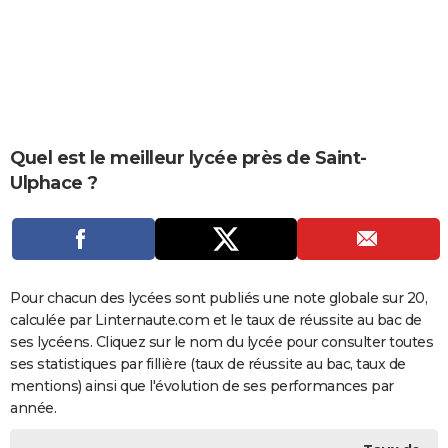
City break
Voyage de noces
Climat
Destinations
Voyage nature
Forum
+
PHOTO
GUIDES D'ACHAT
BONS PLANS
CARTE DE VOEUX
Quel est le meilleur lycée près de Saint-
Ulphace ?
Carte Bonne année
Carte Pâques
Carte de Noël
Carte Saint-Valentin
Carte d'anniversaire
DICTIONNAIRE
Biographies
Expressions
Dictionnaire
Citations
Proverbes
PROGRAMME TV
COPAINS D'AVANT
Pour chacun des lycées sont publiés une note globale sur 20,
Se connecter
Collèges
Universités
Service militaire
S'inscrire
Lycées
Primaires
Entreprises
Avis de recherche
AVIS DE DÉCÈS
calculée par Linternaute.com et le taux de réussite au bac de
ses lycéens. Cliquez sur le nom du lycée pour consulter toutes
FORUM
ses statistiques par fillière (taux de réussite au bac, taux de
Lifestyle
Sport
Television
Cinema
Bricolage
Culture
Auto
Voyage
mentions) ainsi que l'évolution de ses performances par
année.