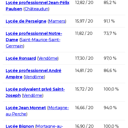
Lycée professionnel Jean-Félix
12,82 / 20
85,2 %
Paulsen
(
Châteaudun
)
Lycée de Perseigne
(
Mamers
)
15,97 / 20
91,1 %
Lycée professionnel Notre-
11,82 / 20
73,7 %
Dame
(
Saint-Maurice-Saint-
Germain
)
Lycée Ronsard
(
Vendôme
)
17,30 / 20
97,0 %
Lycée professionnel André
14,81 / 20
86,6 %
Ampère
(
Vendôme
)
Lycée polyvalent privé Saint-
15,72 / 20
100,0 %
Joseph
(
Vendôme
)
Lycée Jean Monnet
(
Mortagne-
16,66 / 20
94,0 %
au-Perche
)
Lycée Bignon
(
Mortagne-au-
16,90 / 20
100,0 %