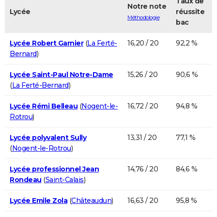
Taux de
Notre note
Lycée
réussite
Méthodologie
bac
Lycée Robert Garnier
(
La Ferté-
16,20 / 20
92,2 %
Bernard
)
Lycée Saint-Paul Notre-Dame
15,26 / 20
90,6 %
(
La Ferté-Bernard
)
Lycée Rémi Belleau
(
Nogent-le-
16,72 / 20
94,8 %
Rotrou
)
Lycée polyvalent Sully
13,31 / 20
77,1 %
(
Nogent-le-Rotrou
)
Lycée professionnel Jean
14,76 / 20
84,6 %
Rondeau
(
Saint-Calais
)
Lycée Emile Zola
(
Châteaudun
)
16,63 / 20
95,8 %