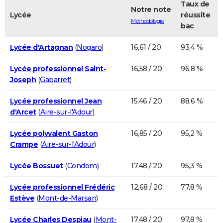
Taux de
Notre note
Lycée
réussite
Méthodologie
bac
Lycée d'Artagnan
(
Nogaro
)
16,61 / 20
93,4 %
Lycée professionnel Saint-
16,58 / 20
96,8 %
Joseph
(
Gabarret
)
Lycée professionnel Jean
15,46 / 20
88,6 %
d'Arcet
(
Aire-sur-l'Adour
)
Lycée polyvalent Gaston
16,85 / 20
95,2 %
Crampe
(
Aire-sur-l'Adour
)
Lycée Bossuet
(
Condom
)
17,48 / 20
95,3 %
Lycée professionnel Frédéric
12,68 / 20
77,8 %
Estève
(
Mont-de-Marsan
)
Lycée Charles Despiau
(
Mont-
17,48 / 20
97,8 %