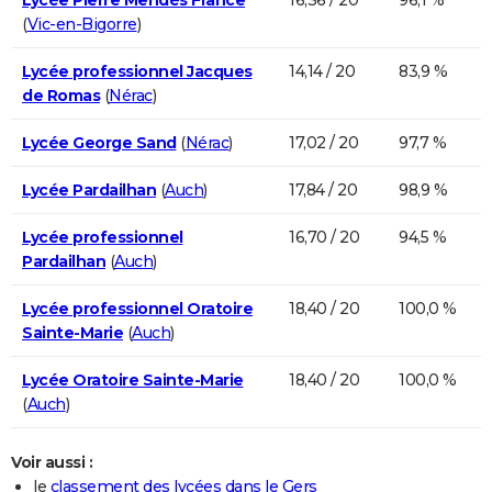
(
Vic-en-Bigorre
)
Lycée professionnel Jacques
14,14 / 20
83,9 %
de Romas
(
Nérac
)
Lycée George Sand
(
Nérac
)
17,02 / 20
97,7 %
Lycée Pardailhan
(
Auch
)
17,84 / 20
98,9 %
Lycée professionnel
16,70 / 20
94,5 %
Pardailhan
(
Auch
)
Lycée professionnel Oratoire
18,40 / 20
100,0 %
Sainte-Marie
(
Auch
)
Lycée Oratoire Sainte-Marie
18,40 / 20
100,0 %
(
Auch
)
Voir aussi :
le
classement des lycées dans le Gers