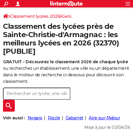
ACTUALITÉS
Connexion
S'inscrire
Classement lycées 2026
Gers
Rechercher
Société
Education
Villes
Politique
Faits Divers
Monde
+
SPORT
Classement des lycées près de
Football
Cyclisme
Forum
Coupe du monde 2026
Tennis
Rugby
CULTURE
Sainte-Christie-d'Armagnac : les
meilleurs lycées en 2026 (32370)
TNT
Cinéma
Musique
Programme TV
Streaming
Sorties cinéma
+
FINANCE
[PUBLIE]
Impôts
Immobilier
Banque
Crédit
Retraite
Epargne
Risques naturels par ville
Assurance
AUTO
GRATUIT - Découvrez le classement 2026 de chaque lycée
Réserver un essai
Berlines
Forum auto
Essais
Citadines
SUV
+
HIGH-TECH
ou recherchez un établissement, une ville ou un département
dans le moteur de recherche ci-dessous pour découvrir son
Meilleur smartphone
Ordinateurs
Guide high-tech
Mobiles
Internet
Jeux vidéo
+
BRICOLAGE
classement.
Aménagement intérieur
Cuisine
Jardinage
+
Forum
Extérieur
Salle de bains
Rangement
WEEK-END
Escapades
Expositions
Week-end nature
Guides de France
Patrimoine
Musées
+
LIFESTYLE
Bien-être
Mode
+
Art de vivre
Loisirs
Modes de vie
SANTE
Voir aussi :
Nogaro
Riscle
Gabarret
Aire-sur-l'Adour
Guide de la santé
Médicaments
+
Alimentation
Maladies
Sommeil
Mise à jour le 03/04/26
VOYAGE