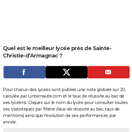
City break
Voyage de noces
Climat
Destinations
Voyage nature
Forum
+
PHOTO
GUIDES D'ACHAT
BONS PLANS
CARTE DE VOEUX
Quel est le meilleur lycée près de Sainte-
Carte Bonne année
Carte Pâques
Carte de Noël
Carte Saint-Valentin
Carte d'anniversaire
Christie-d'Armagnac ?
DICTIONNAIRE
Biographies
Expressions
Dictionnaire
Citations
Proverbes
PROGRAMME TV
COPAINS D'AVANT
Pour chacun des lycées sont publiés une note globale sur 20,
Se connecter
Collèges
Universités
Service militaire
S'inscrire
Lycées
Primaires
Entreprises
Avis de recherche
AVIS DE DÉCÈS
calculée par Linternaute.com et le taux de réussite au bac de
ses lycéens. Cliquez sur le nom du lycée pour consulter toutes
FORUM
ses statistiques par fillière (taux de réussite au bac, taux de
Lifestyle
Sport
Television
Cinema
Bricolage
Culture
Auto
Voyage
mentions) ainsi que l'évolution de ses performances par
année.