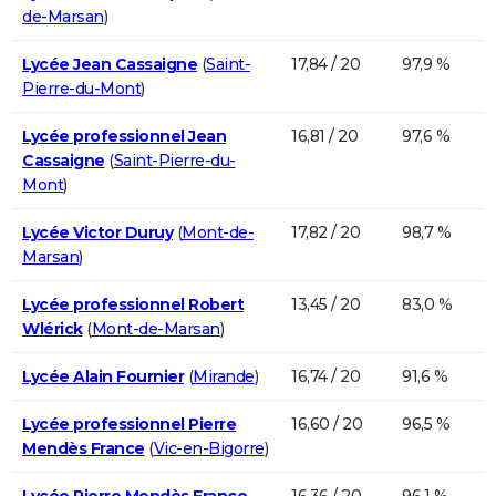
de-Marsan
)
Lycée Jean Cassaigne
(
Saint-
17,84 / 20
97,9 %
Pierre-du-Mont
)
Lycée professionnel Jean
16,81 / 20
97,6 %
Cassaigne
(
Saint-Pierre-du-
Mont
)
Lycée Victor Duruy
(
Mont-de-
17,82 / 20
98,7 %
Marsan
)
Lycée professionnel Robert
13,45 / 20
83,0 %
Wlérick
(
Mont-de-Marsan
)
Lycée Alain Fournier
(
Mirande
)
16,74 / 20
91,6 %
Lycée professionnel Pierre
16,60 / 20
96,5 %
Mendès France
(
Vic-en-Bigorre
)
Lycée Pierre Mendès France
16,36 / 20
96,1 %