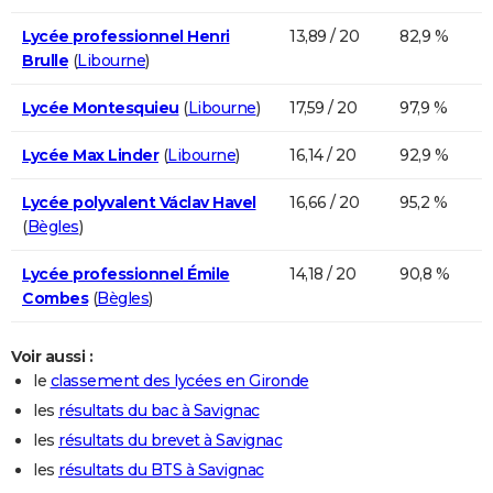
Lycée professionnel Henri
13,89 / 20
82,9 %
Brulle
(
Libourne
)
Lycée Montesquieu
(
Libourne
)
17,59 / 20
97,9 %
Lycée Max Linder
(
Libourne
)
16,14 / 20
92,9 %
Lycée polyvalent Václav Havel
16,66 / 20
95,2 %
(
Bègles
)
Lycée professionnel Émile
14,18 / 20
90,8 %
Combes
(
Bègles
)
Voir aussi :
le
classement des lycées en Gironde
les
résultats du bac à Savignac
les
résultats du brevet à Savignac
les
résultats du BTS à Savignac