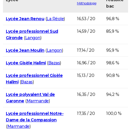
Méthodologie
bac
Lycée Jean Renou
(
La Réole
)
16,53 / 20
96,8 %
Lycée professionnel Sud
14,59 / 20
85,9 %
Gironde
(
Langon
)
Lycée Jean Moulin
(
Langon
)
17,14 / 20
95,9 %
Lycée Gisèle Halimi
(
Bazas
)
16,96 / 20
98,6 %
Lycée professionnel Gisèle
15,13 / 20
90,8 %
Halimi
(
Bazas
)
Lycée polyvalent Val de
16,35 / 20
94,2 %
Garonne
(
Marmande
)
Lycée professionnel Notre-
17,35 / 20
100,0 %
Dame de la Compassion
(
Marmande
)