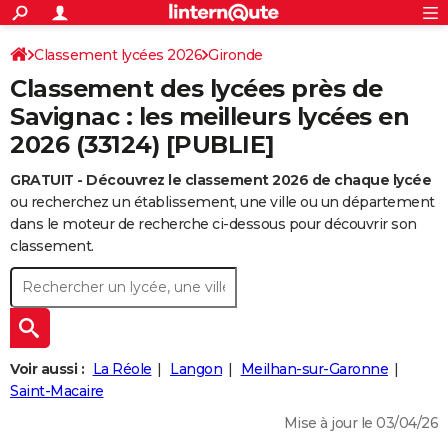
ACTUALITÉS
Connexion
S'inscrire
Classement lycées 2026
Gironde
Rechercher
Société
Education
Villes
Politique
Faits Divers
Monde
+
SPORT
Classement des lycées près de
Football
Cyclisme
Forum
Coupe du monde 2026
Tennis
Rugby
CULTURE
Savignac : les meilleurs lycées en
2026 (33124) [PUBLIE]
TNT
Cinéma
Musique
Programme TV
Streaming
Sorties cinéma
+
FINANCE
GRATUIT - Découvrez le classement 2026 de chaque lycée
Impôts
Immobilier
Banque
Crédit
Retraite
Epargne
Risques naturels par ville
Assurance
AUTO
ou recherchez un établissement, une ville ou un département
Réserver un essai
Berlines
Forum auto
Essais
Citadines
SUV
+
dans le moteur de recherche ci-dessous pour découvrir son
HIGH-TECH
classement.
Meilleur smartphone
Ordinateurs
Guide high-tech
Mobiles
Internet
Jeux vidéo
+
BRICOLAGE
Aménagement intérieur
Cuisine
Jardinage
+
Forum
Extérieur
Salle de bains
Rangement
WEEK-END
Escapades
Expositions
Week-end nature
Guides de France
Patrimoine
Musées
+
LIFESTYLE
Voir aussi :
La Réole
Langon
Meilhan-sur-Garonne
Bien-être
Mode
+
Art de vivre
Loisirs
Modes de vie
Saint-Macaire
SANTE
Mise à jour le 03/04/26
Guide de la santé
Médicaments
+
Alimentation
Maladies
Sommeil
VOYAGE