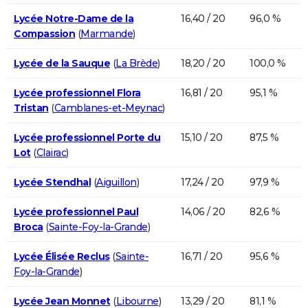
Lycée Notre-Dame de la
16,40 / 20
96,0 %
Compassion
(
Marmande
)
Lycée de la Sauque
(
La Brède
)
18,20 / 20
100,0 %
Lycée professionnel Flora
16,81 / 20
95,1 %
Tristan
(
Camblanes-et-Meynac
)
Lycée professionnel Porte du
15,10 / 20
87,5 %
Lot
(
Clairac
)
Lycée Stendhal
(
Aiguillon
)
17,24 / 20
97,9 %
Lycée professionnel Paul
14,06 / 20
82,6 %
Broca
(
Sainte-Foy-la-Grande
)
Lycée Élisée Reclus
(
Sainte-
16,71 / 20
95,6 %
Foy-la-Grande
)
Lycée Jean Monnet
(
Libourne
)
13,29 / 20
81,1 %