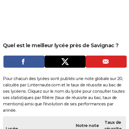
City break
Voyage de noces
Climat
Destinations
Voyage nature
Forum
+
PHOTO
GUIDES D'ACHAT
BONS PLANS
CARTE DE VOEUX
Quel est le meilleur lycée près de Savignac ?
Carte Bonne année
Carte Pâques
Carte de Noël
Carte Saint-Valentin
Carte d'anniversaire
DICTIONNAIRE
Biographies
Expressions
Dictionnaire
Citations
Proverbes
PROGRAMME TV
COPAINS D'AVANT
Pour chacun des lycées sont publiés une note globale sur 20,
calculée par Linternaute.com et le taux de réussite au bac de
Se connecter
Collèges
Universités
Service militaire
S'inscrire
Lycées
Primaires
Entreprises
Avis de recherche
AVIS DE DÉCÈS
ses lycéens. Cliquez sur le nom du lycée pour consulter toutes
ses statistiques par fillière (taux de réussite au bac, taux de
FORUM
mentions) ainsi que l'évolution de ses performances par
année.
Lifestyle
Sport
Television
Cinema
Bricolage
Culture
Auto
Voyage
Taux de
Notre note
Lycée
réussite