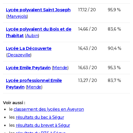
Lycée polyvalent Saint Joseph
17,12 / 20
95,9 %
(
Marvejols
)
Lycée polyvalent du Bois et de
14,66 / 20
83,6 %
l'habitat
(
Aubin
)
Lycée La Découverte
16,43 / 20
90,4 %
(
Decazeville
)
Lycée Emile Peytavin
(
Mende
)
16,63 / 20
95,3 %
Lycée professionnel Emile
13,27 / 20
83,7 %
Peytavin
(
Mende
)
Voir aussi :
le
classement des lycées en Aveyron
les
résultats du bac à Ségur
les
résultats du brevet à Ségur