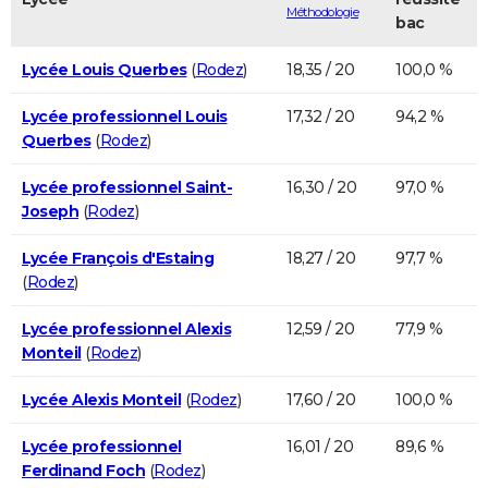
Méthodologie
bac
Lycée Louis Querbes
(
Rodez
)
18,35 / 20
100,0 %
Lycée professionnel Louis
17,32 / 20
94,2 %
Querbes
(
Rodez
)
Lycée professionnel Saint-
16,30 / 20
97,0 %
Joseph
(
Rodez
)
Lycée François d'Estaing
18,27 / 20
97,7 %
(
Rodez
)
Lycée professionnel Alexis
12,59 / 20
77,9 %
Monteil
(
Rodez
)
Lycée Alexis Monteil
(
Rodez
)
17,60 / 20
100,0 %
Lycée professionnel
16,01 / 20
89,6 %
Ferdinand Foch
(
Rodez
)