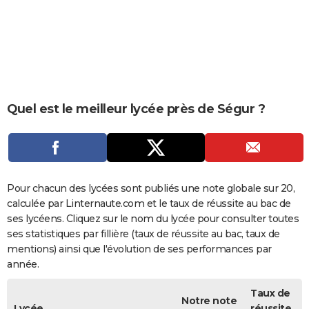
City break
Voyage de noces
Climat
Destinations
Voyage nature
Forum
+
PHOTO
GUIDES D'ACHAT
BONS PLANS
CARTE DE VOEUX
Quel est le meilleur lycée près de Ségur ?
Carte Bonne année
Carte Pâques
Carte de Noël
Carte Saint-Valentin
Carte d'anniversaire
DICTIONNAIRE
Biographies
Expressions
Dictionnaire
Citations
Proverbes
PROGRAMME TV
COPAINS D'AVANT
Pour chacun des lycées sont publiés une note globale sur 20,
calculée par Linternaute.com et le taux de réussite au bac de
Se connecter
Collèges
Universités
Service militaire
S'inscrire
Lycées
Primaires
Entreprises
Avis de recherche
AVIS DE DÉCÈS
ses lycéens. Cliquez sur le nom du lycée pour consulter toutes
ses statistiques par fillière (taux de réussite au bac, taux de
FORUM
mentions) ainsi que l'évolution de ses performances par
année.
Lifestyle
Sport
Television
Cinema
Bricolage
Culture
Auto
Voyage
Taux de
Notre note
Lycée
réussite