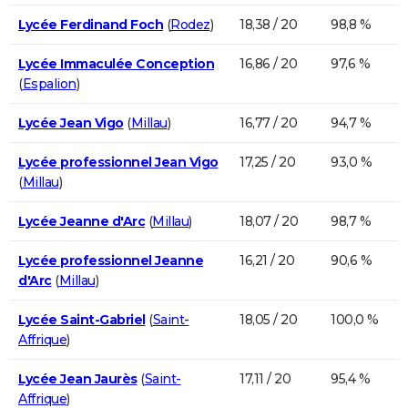
Lycée Ferdinand Foch
(
Rodez
)
18,38 / 20
98,8 %
Lycée Immaculée Conception
16,86 / 20
97,6 %
(
Espalion
)
Lycée Jean Vigo
(
Millau
)
16,77 / 20
94,7 %
Lycée professionnel Jean Vigo
17,25 / 20
93,0 %
(
Millau
)
Lycée Jeanne d'Arc
(
Millau
)
18,07 / 20
98,7 %
Lycée professionnel Jeanne
16,21 / 20
90,6 %
d'Arc
(
Millau
)
Lycée Saint-Gabriel
(
Saint-
18,05 / 20
100,0 %
Affrique
)
Lycée Jean Jaurès
(
Saint-
17,11 / 20
95,4 %
Affrique
)