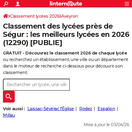
ACTUALITÉS
Connexion
S'inscrire
Classement lycées 2026
Aveyron
Rechercher
Société
Education
Villes
Politique
Faits Divers
Monde
+
SPORT
Classement des lycées près de
Football
Cyclisme
Forum
Coupe du monde 2026
Tennis
Rugby
CULTURE
Ségur : les meilleurs lycées en 2026
(12290) [PUBLIE]
TNT
Cinéma
Musique
Programme TV
Streaming
Sorties cinéma
+
FINANCE
GRATUIT - Découvrez le classement 2026 de chaque lycée
Impôts
Immobilier
Banque
Crédit
Retraite
Epargne
Risques naturels par ville
Assurance
AUTO
ou recherchez un établissement, une ville ou un département
Réserver un essai
Berlines
Forum auto
Essais
Citadines
SUV
+
dans le moteur de recherche ci-dessous pour découvrir son
HIGH-TECH
classement.
Meilleur smartphone
Ordinateurs
Guide high-tech
Mobiles
Internet
Jeux vidéo
+
BRICOLAGE
Aménagement intérieur
Cuisine
Jardinage
+
Forum
Extérieur
Salle de bains
Rangement
WEEK-END
Escapades
Expositions
Week-end nature
Guides de France
Patrimoine
Musées
+
LIFESTYLE
Voir aussi :
Laissac-Sévérac l'Église
Rodez
Espalion
Bien-être
Mode
+
Art de vivre
Loisirs
Modes de vie
Millau
SANTE
Mise à jour le 03/04/26
Guide de la santé
Médicaments
+
Alimentation
Maladies
Sommeil
VOYAGE