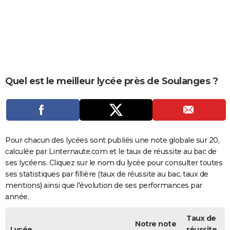
City break
Voyage de noces
Climat
Destinations
Voyage nature
Forum
+
PHOTO
GUIDES D'ACHAT
BONS PLANS
CARTE DE VOEUX
Quel est le meilleur lycée près de Soulanges ?
Carte Bonne année
Carte Pâques
Carte de Noël
Carte Saint-Valentin
Carte d'anniversaire
DICTIONNAIRE
Biographies
Expressions
Dictionnaire
Citations
Proverbes
PROGRAMME TV
COPAINS D'AVANT
Pour chacun des lycées sont publiés une note globale sur 20,
calculée par Linternaute.com et le taux de réussite au bac de
Se connecter
Collèges
Universités
Service militaire
S'inscrire
Lycées
Primaires
Entreprises
Avis de recherche
AVIS DE DÉCÈS
ses lycéens. Cliquez sur le nom du lycée pour consulter toutes
ses statistiques par fillière (taux de réussite au bac, taux de
FORUM
mentions) ainsi que l'évolution de ses performances par
année.
Lifestyle
Sport
Television
Cinema
Bricolage
Culture
Auto
Voyage
Taux de
Notre note
Lycée
réussite