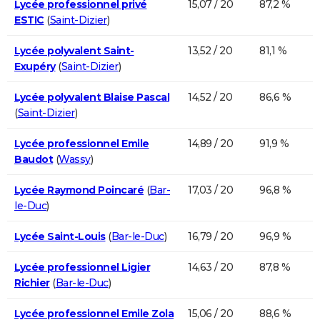
Lycée professionnel privé
15,07 / 20
87,2 %
ESTIC
(
Saint-Dizier
)
Lycée polyvalent Saint-
13,52 / 20
81,1 %
Exupéry
(
Saint-Dizier
)
Lycée polyvalent Blaise Pascal
14,52 / 20
86,6 %
(
Saint-Dizier
)
Lycée professionnel Emile
14,89 / 20
91,9 %
Baudot
(
Wassy
)
Lycée Raymond Poincaré
(
Bar-
17,03 / 20
96,8 %
le-Duc
)
Lycée Saint-Louis
(
Bar-le-Duc
)
16,79 / 20
96,9 %
Lycée professionnel Ligier
14,63 / 20
87,8 %
Richier
(
Bar-le-Duc
)
Lycée professionnel Emile Zola
15,06 / 20
88,6 %