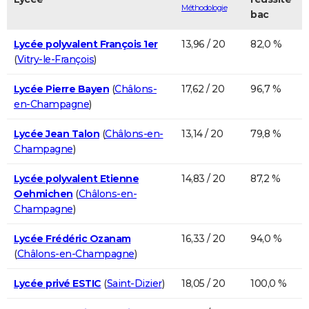
Méthodologie
bac
Lycée polyvalent François 1er
13,96 / 20
82,0 %
(
Vitry-le-François
)
Lycée Pierre Bayen
(
Châlons-
17,62 / 20
96,7 %
en-Champagne
)
Lycée Jean Talon
(
Châlons-en-
13,14 / 20
79,8 %
Champagne
)
Lycée polyvalent Etienne
14,83 / 20
87,2 %
Oehmichen
(
Châlons-en-
Champagne
)
Lycée Frédéric Ozanam
16,33 / 20
94,0 %
(
Châlons-en-Champagne
)
Lycée privé ESTIC
(
Saint-Dizier
)
18,05 / 20
100,0 %