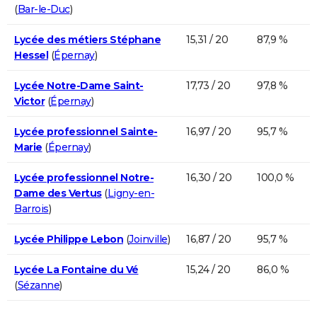
(
Bar-le-Duc
)
Lycée des métiers Stéphane
15,31 / 20
87,9 %
Hessel
(
Épernay
)
Lycée Notre-Dame Saint-
17,73 / 20
97,8 %
Victor
(
Épernay
)
Lycée professionnel Sainte-
16,97 / 20
95,7 %
Marie
(
Épernay
)
Lycée professionnel Notre-
16,30 / 20
100,0 %
Dame des Vertus
(
Ligny-en-
Barrois
)
Lycée Philippe Lebon
(
Joinville
)
16,87 / 20
95,7 %
Lycée La Fontaine du Vé
15,24 / 20
86,0 %
(
Sézanne
)