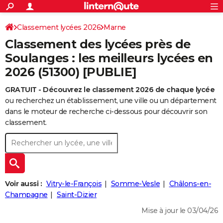
ACTUALITÉS
Connexion
S'inscrire
Classement lycées 2026
Marne
Rechercher
Société
Education
Villes
Politique
Faits Divers
Monde
+
SPORT
Classement des lycées près de
Football
Cyclisme
Forum
Coupe du monde 2026
Tennis
Rugby
CULTURE
Soulanges : les meilleurs lycées en
2026 (51300) [PUBLIE]
TNT
Cinéma
Musique
Programme TV
Streaming
Sorties cinéma
+
FINANCE
GRATUIT - Découvrez le classement 2026 de chaque lycée
Impôts
Immobilier
Banque
Crédit
Retraite
Epargne
Risques naturels par ville
Assurance
AUTO
ou recherchez un établissement, une ville ou un département
Réserver un essai
Berlines
Forum auto
Essais
Citadines
SUV
+
dans le moteur de recherche ci-dessous pour découvrir son
HIGH-TECH
classement.
Meilleur smartphone
Ordinateurs
Guide high-tech
Mobiles
Internet
Jeux vidéo
+
BRICOLAGE
Aménagement intérieur
Cuisine
Jardinage
+
Forum
Extérieur
Salle de bains
Rangement
WEEK-END
Escapades
Expositions
Week-end nature
Guides de France
Patrimoine
Musées
+
LIFESTYLE
Voir aussi :
Vitry-le-François
Somme-Vesle
Châlons-en-
Bien-être
Mode
+
Art de vivre
Loisirs
Modes de vie
Champagne
Saint-Dizier
SANTE
Mise à jour le 03/04/26
Guide de la santé
Médicaments
+
Alimentation
Maladies
Sommeil
VOYAGE