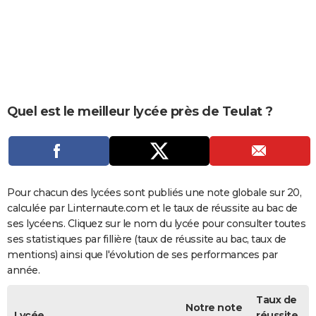
City break
Voyage de noces
Climat
Destinations
Voyage nature
Forum
+
PHOTO
GUIDES D'ACHAT
BONS PLANS
CARTE DE VOEUX
Quel est le meilleur lycée près de Teulat ?
Carte Bonne année
Carte Pâques
Carte de Noël
Carte Saint-Valentin
Carte d'anniversaire
DICTIONNAIRE
Biographies
Expressions
Dictionnaire
Citations
Proverbes
PROGRAMME TV
COPAINS D'AVANT
Pour chacun des lycées sont publiés une note globale sur 20,
calculée par Linternaute.com et le taux de réussite au bac de
Se connecter
Collèges
Universités
Service militaire
S'inscrire
Lycées
Primaires
Entreprises
Avis de recherche
AVIS DE DÉCÈS
ses lycéens. Cliquez sur le nom du lycée pour consulter toutes
ses statistiques par fillière (taux de réussite au bac, taux de
FORUM
mentions) ainsi que l'évolution de ses performances par
année.
Lifestyle
Sport
Television
Cinema
Bricolage
Culture
Auto
Voyage
Taux de
Notre note
Lycée
réussite