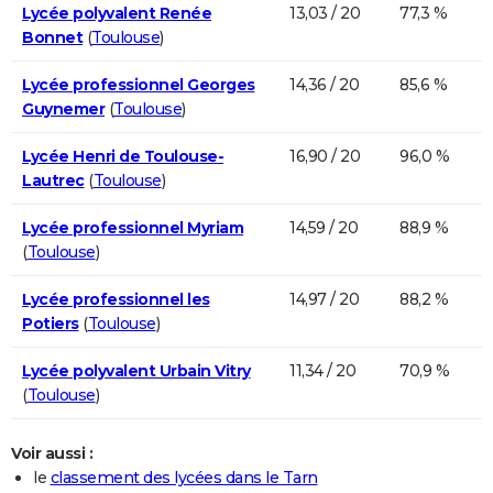
Lycée polyvalent Renée
13,03 / 20
77,3 %
Bonnet
(
Toulouse
)
Lycée professionnel Georges
14,36 / 20
85,6 %
Guynemer
(
Toulouse
)
Lycée Henri de Toulouse-
16,90 / 20
96,0 %
Lautrec
(
Toulouse
)
Lycée professionnel Myriam
14,59 / 20
88,9 %
(
Toulouse
)
Lycée professionnel les
14,97 / 20
88,2 %
Potiers
(
Toulouse
)
Lycée polyvalent Urbain Vitry
11,34 / 20
70,9 %
(
Toulouse
)
Voir aussi :
le
classement des lycées dans le Tarn