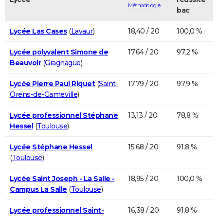
Méthodologie
bac
Lycée Las Cases
(
Lavaur
)
18,40 / 20
100,0 %
Lycée polyvalent Simone de
17,64 / 20
97,2 %
Beauvoir
(
Gragnague
)
Lycée Pierre Paul Riquet
(
Saint-
17,79 / 20
97,9 %
Orens-de-Gameville
)
Lycée professionnel Stéphane
13,13 / 20
78,8 %
Hessel
(
Toulouse
)
Lycée Stéphane Hessel
15,68 / 20
91,8 %
(
Toulouse
)
Lycée Saint Joseph - La Salle -
18,95 / 20
100,0 %
Campus La Salle
(
Toulouse
)
Lycée professionnel Saint-
16,38 / 20
91,8 %