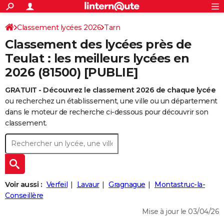
ACTUALITÉS
Connexion
S'inscrire
Classement lycées 2026
Tarn
Rechercher
Société
Education
Villes
Politique
Faits Divers
Monde
+
SPORT
Classement des lycées près de
Football
Cyclisme
Forum
Coupe du monde 2026
Tennis
Rugby
CULTURE
Teulat : les meilleurs lycées en
2026 (81500) [PUBLIE]
TNT
Cinéma
Musique
Programme TV
Streaming
Sorties cinéma
+
FINANCE
GRATUIT - Découvrez le classement 2026 de chaque lycée
Impôts
Immobilier
Banque
Crédit
Retraite
Epargne
Risques naturels par ville
Assurance
AUTO
ou recherchez un établissement, une ville ou un département
Réserver un essai
Berlines
Forum auto
Essais
Citadines
SUV
+
dans le moteur de recherche ci-dessous pour découvrir son
HIGH-TECH
classement.
Meilleur smartphone
Ordinateurs
Guide high-tech
Mobiles
Internet
Jeux vidéo
+
BRICOLAGE
Aménagement intérieur
Cuisine
Jardinage
+
Forum
Extérieur
Salle de bains
Rangement
WEEK-END
Escapades
Expositions
Week-end nature
Guides de France
Patrimoine
Musées
+
LIFESTYLE
Voir aussi :
Verfeil
Lavaur
Gragnague
Montastruc-la-
Bien-être
Mode
+
Art de vivre
Loisirs
Modes de vie
Conseillère
SANTE
Mise à jour le 03/04/26
Guide de la santé
Médicaments
+
Alimentation
Maladies
Sommeil
VOYAGE