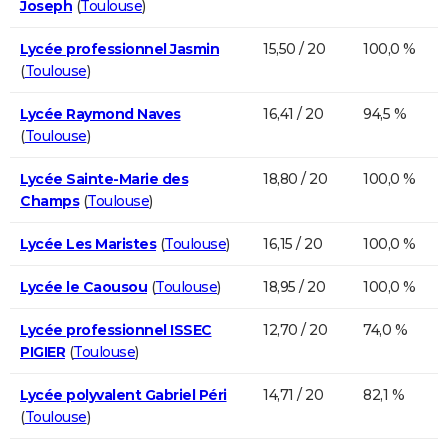
Joseph
(
Toulouse
)
Lycée professionnel Jasmin
15,50 / 20
100,0 %
(
Toulouse
)
Lycée Raymond Naves
16,41 / 20
94,5 %
(
Toulouse
)
Lycée Sainte-Marie des
18,80 / 20
100,0 %
Champs
(
Toulouse
)
Lycée Les Maristes
(
Toulouse
)
16,15 / 20
100,0 %
Lycée le Caousou
(
Toulouse
)
18,95 / 20
100,0 %
Lycée professionnel ISSEC
12,70 / 20
74,0 %
PIGIER
(
Toulouse
)
Lycée polyvalent Gabriel Péri
14,71 / 20
82,1 %
(
Toulouse
)