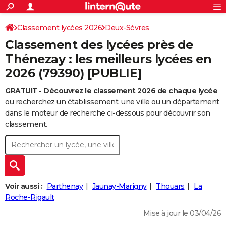
ACTUALITÉS
Connexion
S'inscrire
Classement lycées 2026
Deux-Sèvres
Rechercher
Société
Education
Villes
Politique
Faits Divers
Monde
+
SPORT
Classement des lycées près de
Football
Cyclisme
Forum
Coupe du monde 2026
Tennis
Rugby
CULTURE
Thénezay : les meilleurs lycées en
2026 (79390) [PUBLIE]
TNT
Cinéma
Musique
Programme TV
Streaming
Sorties cinéma
+
FINANCE
GRATUIT - Découvrez le classement 2026 de chaque lycée
Impôts
Immobilier
Banque
Crédit
Retraite
Epargne
Risques naturels par ville
Assurance
AUTO
ou recherchez un établissement, une ville ou un département
Réserver un essai
Berlines
Forum auto
Essais
Citadines
SUV
+
dans le moteur de recherche ci-dessous pour découvrir son
HIGH-TECH
classement.
Meilleur smartphone
Ordinateurs
Guide high-tech
Mobiles
Internet
Jeux vidéo
+
BRICOLAGE
Aménagement intérieur
Cuisine
Jardinage
+
Forum
Extérieur
Salle de bains
Rangement
WEEK-END
Escapades
Expositions
Week-end nature
Guides de France
Patrimoine
Musées
+
LIFESTYLE
Voir aussi :
Parthenay
Jaunay-Marigny
Thouars
La
Bien-être
Mode
+
Art de vivre
Loisirs
Modes de vie
Roche-Rigault
SANTE
Mise à jour le 03/04/26
Guide de la santé
Médicaments
+
Alimentation
Maladies
Sommeil
VOYAGE