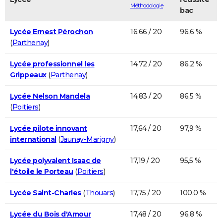
Méthodologie
bac
Lycée Ernest Pérochon
16,66 / 20
96,6 %
(
Parthenay
)
Lycée professionnel les
14,72 / 20
86,2 %
Grippeaux
(
Parthenay
)
Lycée Nelson Mandela
14,83 / 20
86,5 %
(
Poitiers
)
Lycée pilote innovant
17,64 / 20
97,9 %
international
(
Jaunay-Marigny
)
Lycée polyvalent Isaac de
17,19 / 20
95,5 %
l'étoile le Porteau
(
Poitiers
)
Lycée Saint-Charles
(
Thouars
)
17,75 / 20
100,0 %
Lycée du Bois d'Amour
17,48 / 20
96,8 %