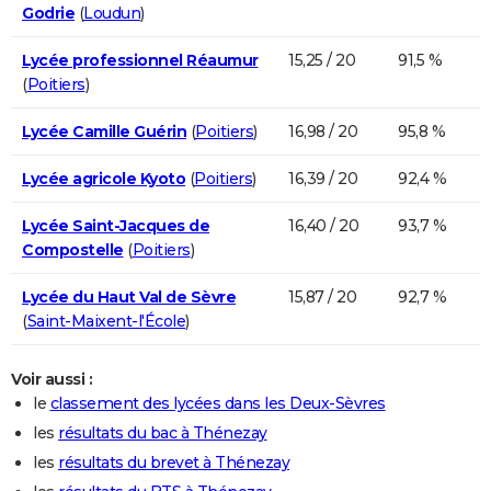
Godrie
(
Loudun
)
Lycée professionnel Réaumur
15,25 / 20
91,5 %
(
Poitiers
)
Lycée Camille Guérin
(
Poitiers
)
16,98 / 20
95,8 %
Lycée agricole Kyoto
(
Poitiers
)
16,39 / 20
92,4 %
Lycée Saint-Jacques de
16,40 / 20
93,7 %
Compostelle
(
Poitiers
)
Lycée du Haut Val de Sèvre
15,87 / 20
92,7 %
(
Saint-Maixent-l'École
)
Voir aussi :
le
classement des lycées dans les Deux-Sèvres
les
résultats du bac à Thénezay
les
résultats du brevet à Thénezay