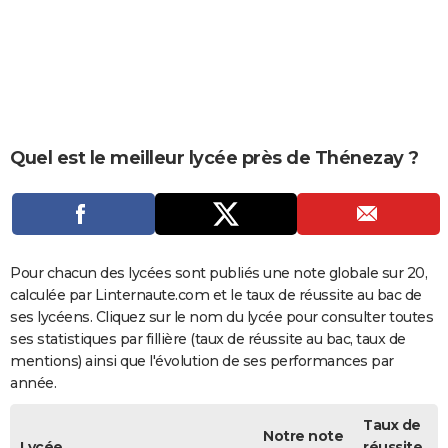
City break
Voyage de noces
Climat
Destinations
Voyage nature
Forum
+
PHOTO
GUIDES D'ACHAT
BONS PLANS
CARTE DE VOEUX
Quel est le meilleur lycée près de Thénezay ?
Carte Bonne année
Carte Pâques
Carte de Noël
Carte Saint-Valentin
Carte d'anniversaire
DICTIONNAIRE
Biographies
Expressions
Dictionnaire
Citations
Proverbes
PROGRAMME TV
COPAINS D'AVANT
Pour chacun des lycées sont publiés une note globale sur 20,
calculée par Linternaute.com et le taux de réussite au bac de
Se connecter
Collèges
Universités
Service militaire
S'inscrire
Lycées
Primaires
Entreprises
Avis de recherche
AVIS DE DÉCÈS
ses lycéens. Cliquez sur le nom du lycée pour consulter toutes
ses statistiques par fillière (taux de réussite au bac, taux de
FORUM
mentions) ainsi que l'évolution de ses performances par
année.
Lifestyle
Sport
Television
Cinema
Bricolage
Culture
Auto
Voyage
Taux de
Notre note
Lycée
réussite