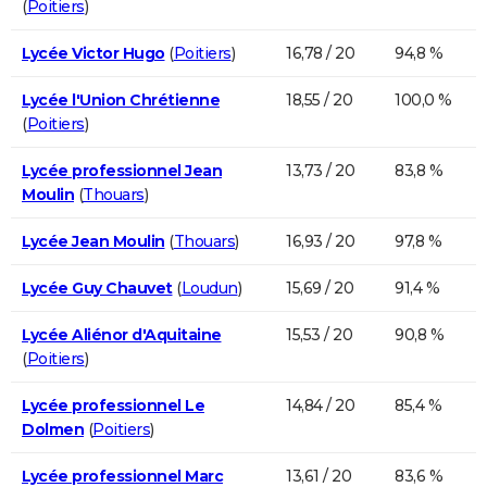
(
Poitiers
)
Lycée Victor Hugo
(
Poitiers
)
16,78 / 20
94,8 %
Lycée l'Union Chrétienne
18,55 / 20
100,0 %
(
Poitiers
)
Lycée professionnel Jean
13,73 / 20
83,8 %
Moulin
(
Thouars
)
Lycée Jean Moulin
(
Thouars
)
16,93 / 20
97,8 %
Lycée Guy Chauvet
(
Loudun
)
15,69 / 20
91,4 %
Lycée Aliénor d'Aquitaine
15,53 / 20
90,8 %
(
Poitiers
)
Lycée professionnel Le
14,84 / 20
85,4 %
Dolmen
(
Poitiers
)
Lycée professionnel Marc
13,61 / 20
83,6 %