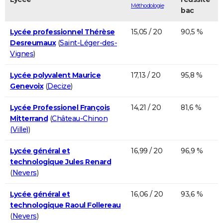
Méthodologie
bac
Lycée professionnel Thérèse
15,05 / 20
90,5 %
Desreumaux
(
Saint-Léger-des-
Vignes
)
Lycée polyvalent Maurice
17,13 / 20
95,8 %
Genevoix
(
Decize
)
Lycée Professionel François
14,21 / 20
81,6 %
Mitterrand
(
Château-Chinon
(Ville)
)
Lycée général et
16,99 / 20
96,9 %
technologique Jules Renard
(
Nevers
)
Lycée général et
16,06 / 20
93,6 %
technologique Raoul Follereau
(
Nevers
)