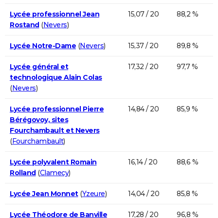
Lycée professionnel Jean
15,07 / 20
88,2 %
Rostand
(
Nevers
)
Lycée Notre-Dame
(
Nevers
)
15,37 / 20
89,8 %
Lycée général et
17,32 / 20
97,7 %
technologique Alain Colas
(
Nevers
)
Lycée professionnel Pierre
14,84 / 20
85,9 %
Bérégovoy, sites
Fourchambault et Nevers
(
Fourchambault
)
Lycée polyvalent Romain
16,14 / 20
88,6 %
Rolland
(
Clamecy
)
Lycée Jean Monnet
(
Yzeure
)
14,04 / 20
85,8 %
Lycée Théodore de Banville
17,28 / 20
96,8 %