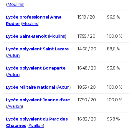
(
Moulins
)
Lycée professionnel Anna
15,19 / 20
96,9 %
Rodier
(
Moulins
)
Lycée Saint-Benoît
(
Moulins
)
17,55 / 20
100,0 %
Lycée polyvalent Saint Lazare
14,66 / 20
88,6 %
(
Autun
)
Lycée polyvalent Bonaparte
16,48 / 20
93,8 %
(
Autun
)
Lycée Militaire National
(
Autun
)
18,55 / 20
100,0 %
Lycée polyvalent Jeanne d'arc
17,50 / 20
100,0 %
(
Avallon
)
Lycée polyvalent du Parc des
16,82 / 20
95,8 %
Chaumes
(
Avallon
)