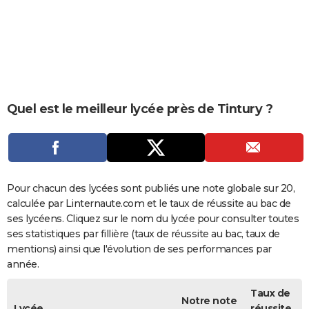
City break
Voyage de noces
Climat
Destinations
Voyage nature
Forum
+
PHOTO
GUIDES D'ACHAT
BONS PLANS
CARTE DE VOEUX
Quel est le meilleur lycée près de Tintury ?
Carte Bonne année
Carte Pâques
Carte de Noël
Carte Saint-Valentin
Carte d'anniversaire
DICTIONNAIRE
Biographies
Expressions
Dictionnaire
Citations
Proverbes
PROGRAMME TV
COPAINS D'AVANT
Pour chacun des lycées sont publiés une note globale sur 20,
calculée par Linternaute.com et le taux de réussite au bac de
Se connecter
Collèges
Universités
Service militaire
S'inscrire
Lycées
Primaires
Entreprises
Avis de recherche
AVIS DE DÉCÈS
ses lycéens. Cliquez sur le nom du lycée pour consulter toutes
ses statistiques par fillière (taux de réussite au bac, taux de
FORUM
mentions) ainsi que l'évolution de ses performances par
année.
Lifestyle
Sport
Television
Cinema
Bricolage
Culture
Auto
Voyage
Taux de
Notre note
Lycée
réussite