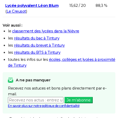
Lycée polyvalent Léon Blum
15,62 / 20
88,3 %
(
Le Creusot
)
Voir aussi :
le
classement des lycées dans la Nièvre
les
résultats du bac à Tintury
les
résultats du brevet à Tintury
les
résultats du BTS à Tintury
toutes les infos sur les
écoles, collèges et lycées à proximité
de Tintury
A ne pas manquer
Recevez nos astuces et bons plans directement par e-
mail.
Je m'abonne
En savoir plus sur notre politique de confidentialité