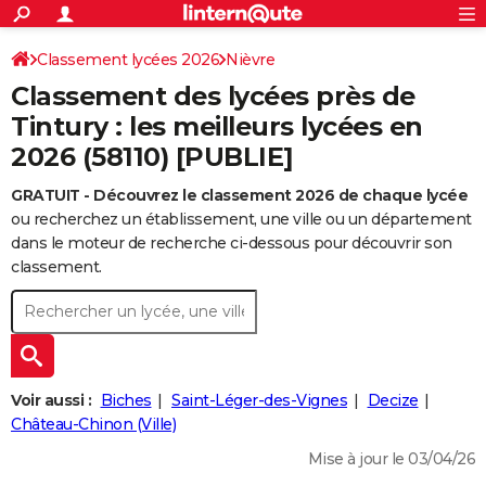
ACTUALITÉS
Connexion
S'inscrire
Classement lycées 2026
Nièvre
Rechercher
Société
Education
Villes
Politique
Faits Divers
Monde
+
SPORT
Classement des lycées près de
Football
Cyclisme
Forum
Coupe du monde 2026
Tennis
Rugby
CULTURE
Tintury : les meilleurs lycées en
2026 (58110) [PUBLIE]
TNT
Cinéma
Musique
Programme TV
Streaming
Sorties cinéma
+
FINANCE
GRATUIT - Découvrez le classement 2026 de chaque lycée
Impôts
Immobilier
Banque
Crédit
Retraite
Epargne
Risques naturels par ville
Assurance
AUTO
ou recherchez un établissement, une ville ou un département
Réserver un essai
Berlines
Forum auto
Essais
Citadines
SUV
+
dans le moteur de recherche ci-dessous pour découvrir son
HIGH-TECH
classement.
Meilleur smartphone
Ordinateurs
Guide high-tech
Mobiles
Internet
Jeux vidéo
+
BRICOLAGE
Aménagement intérieur
Cuisine
Jardinage
+
Forum
Extérieur
Salle de bains
Rangement
WEEK-END
Escapades
Expositions
Week-end nature
Guides de France
Patrimoine
Musées
+
LIFESTYLE
Voir aussi :
Biches
Saint-Léger-des-Vignes
Decize
Bien-être
Mode
+
Art de vivre
Loisirs
Modes de vie
Château-Chinon (Ville)
SANTE
Mise à jour le 03/04/26
Guide de la santé
Médicaments
+
Alimentation
Maladies
Sommeil
VOYAGE