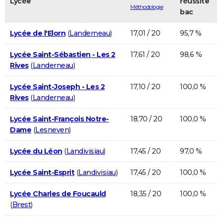
Lycée
réussite
Méthodologie
bac
Lycée de l'Elorn
(
Landerneau
)
17,01 / 20
95,7 %
Lycée Saint-Sébastien - Les 2
17,61 / 20
98,6 %
Rives
(
Landerneau
)
Lycée Saint-Joseph - Les 2
17,10 / 20
100,0 %
Rives
(
Landerneau
)
Lycée Saint-François Notre-
18,70 / 20
100,0 %
Dame
(
Lesneven
)
Lycée du Léon
(
Landivisiau
)
17,45 / 20
97,0 %
Lycée Saint-Esprit
(
Landivisiau
)
17,45 / 20
100,0 %
Lycée Charles de Foucauld
18,35 / 20
100,0 %
(
Brest
)