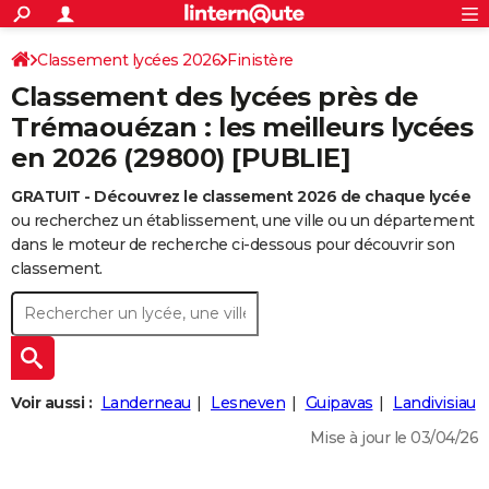
ACTUALITÉS
Connexion
S'inscrire
Classement lycées 2026
Finistère
Rechercher
Société
Education
Villes
Politique
Faits Divers
Monde
+
SPORT
Classement des lycées près de
Football
Cyclisme
Forum
Coupe du monde 2026
Tennis
Rugby
CULTURE
Trémaouézan : les meilleurs lycées
en 2026 (29800) [PUBLIE]
TNT
Cinéma
Musique
Programme TV
Streaming
Sorties cinéma
+
FINANCE
GRATUIT - Découvrez le classement 2026 de chaque lycée
Impôts
Immobilier
Banque
Crédit
Retraite
Epargne
Risques naturels par ville
Assurance
AUTO
ou recherchez un établissement, une ville ou un département
Réserver un essai
Berlines
Forum auto
Essais
Citadines
SUV
+
dans le moteur de recherche ci-dessous pour découvrir son
HIGH-TECH
classement.
Meilleur smartphone
Ordinateurs
Guide high-tech
Mobiles
Internet
Jeux vidéo
+
BRICOLAGE
Aménagement intérieur
Cuisine
Jardinage
+
Forum
Extérieur
Salle de bains
Rangement
WEEK-END
Escapades
Expositions
Week-end nature
Guides de France
Patrimoine
Musées
+
LIFESTYLE
Voir aussi :
Landerneau
Lesneven
Guipavas
Landivisiau
Bien-être
Mode
+
Art de vivre
Loisirs
Modes de vie
SANTE
Mise à jour le 03/04/26
Guide de la santé
Médicaments
+
Alimentation
Maladies
Sommeil
VOYAGE