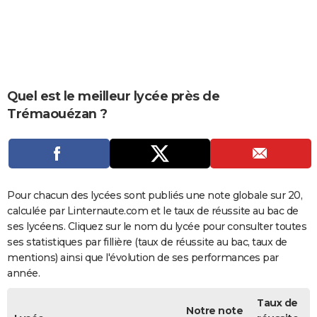
City break
Voyage de noces
Climat
Destinations
Voyage nature
Forum
+
PHOTO
GUIDES D'ACHAT
BONS PLANS
Quel est le meilleur lycée près de
CARTE DE VOEUX
Trémaouézan ?
Carte Bonne année
Carte Pâques
Carte de Noël
Carte Saint-Valentin
Carte d'anniversaire
DICTIONNAIRE
Biographies
Expressions
Dictionnaire
Citations
Proverbes
PROGRAMME TV
COPAINS D'AVANT
Pour chacun des lycées sont publiés une note globale sur 20,
calculée par Linternaute.com et le taux de réussite au bac de
Se connecter
Collèges
Universités
Service militaire
S'inscrire
Lycées
Primaires
Entreprises
Avis de recherche
AVIS DE DÉCÈS
ses lycéens. Cliquez sur le nom du lycée pour consulter toutes
ses statistiques par fillière (taux de réussite au bac, taux de
FORUM
mentions) ainsi que l'évolution de ses performances par
Lifestyle
Sport
Television
Cinema
Bricolage
Culture
Auto
Voyage
année.
Taux de
Notre note