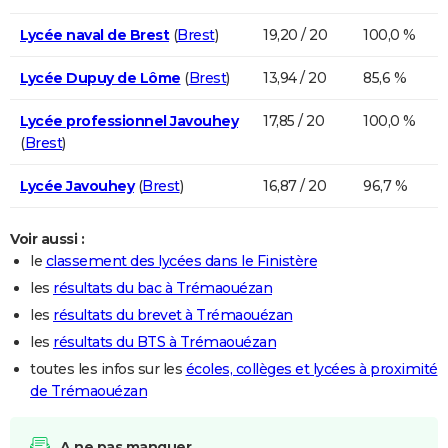
Lycée naval de Brest
(
Brest
)
19,20 / 20
100,0 %
Lycée Dupuy de Lôme
(
Brest
)
13,94 / 20
85,6 %
Lycée professionnel Javouhey
17,85 / 20
100,0 %
(
Brest
)
Lycée Javouhey
(
Brest
)
16,87 / 20
96,7 %
Voir aussi :
le
classement des lycées dans le Finistère
les
résultats du bac à Trémaouézan
les
résultats du brevet à Trémaouézan
les
résultats du BTS à Trémaouézan
toutes les infos sur les
écoles, collèges et lycées à proximité
de Trémaouézan
A ne pas manquer