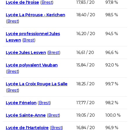
Lycée de l'Iroise
(
Brest
)
17,83 / 20
97,8 %
Lycée La Pérouse - Kerichen
18,40 / 20
98,5 %
(
Brest
)
Lycée professionnel Jules
16,20 / 20
94,5 %
Lesven
(
Brest
)
Lycée Jules Lesven
(
Brest
)
16,61 / 20
96,6 %
Lycée polyvalent Vauban
15,84 / 20
92,0 %
(
Brest
)
Lycée La Croix Rouge La Salle
18,25 / 20
99,7 %
(
Brest
)
Lycée Fénelon
(
Brest
)
17,77 / 20
98,2 %
Lycée Sainte-Anne
(
Brest
)
19,05 / 20
100,0 %
Lycée de l'Harteloire
(
Brest
)
16,84 / 20
96,9 %