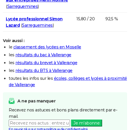
(
Sarreguemines
)
Lycée professionnel Simon
15,80 / 20
92,5 %
Lazard
(
Sarreguemines
)
Voir aussi :
le
classement des lycées en Moselle
les
résultats du bac à Vallerange
les
résultats du brevet à Vallerange
les
résultats du BTS à Vallerange
toutes les infos sur les
écoles, collèges et lycées à proximité
de Vallerange
A ne pas manquer
Recevez nos astuces et bons plans directement par e-
mail.
Je m'abonne
En savoir plus sur notre politique de confidentialité