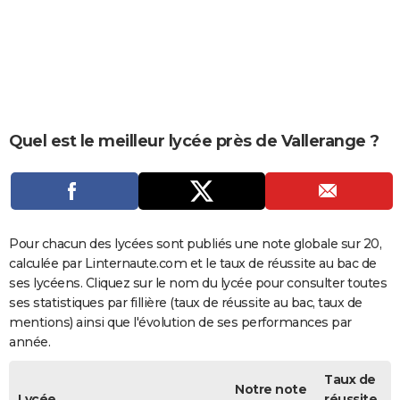
City break
Voyage de noces
Climat
Destinations
Voyage nature
Forum
+
PHOTO
GUIDES D'ACHAT
BONS PLANS
CARTE DE VOEUX
Quel est le meilleur lycée près de Vallerange ?
Carte Bonne année
Carte Pâques
Carte de Noël
Carte Saint-Valentin
Carte d'anniversaire
DICTIONNAIRE
Biographies
Expressions
Dictionnaire
Citations
Proverbes
PROGRAMME TV
COPAINS D'AVANT
Pour chacun des lycées sont publiés une note globale sur 20,
calculée par Linternaute.com et le taux de réussite au bac de
Se connecter
Collèges
Universités
Service militaire
S'inscrire
Lycées
Primaires
Entreprises
Avis de recherche
AVIS DE DÉCÈS
ses lycéens. Cliquez sur le nom du lycée pour consulter toutes
ses statistiques par fillière (taux de réussite au bac, taux de
FORUM
mentions) ainsi que l'évolution de ses performances par
année.
Lifestyle
Sport
Television
Cinema
Bricolage
Culture
Auto
Voyage
Taux de
Notre note
Lycée
réussite