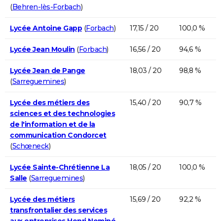
(
Behren-lès-Forbach
)
Lycée Antoine Gapp
(
Forbach
)
17,15 / 20
100,0 %
Lycée Jean Moulin
(
Forbach
)
16,56 / 20
94,6 %
Lycée Jean de Pange
18,03 / 20
98,8 %
(
Sarreguemines
)
Lycée des métiers des
15,40 / 20
90,7 %
sciences et des technologies
de l'information et de la
communication Condorcet
(
Schœneck
)
Lycée Sainte-Chrétienne La
18,05 / 20
100,0 %
Salle
(
Sarreguemines
)
Lycée des métiers
15,69 / 20
92,2 %
transfrontalier des services
aux entreprises Henri Nominé