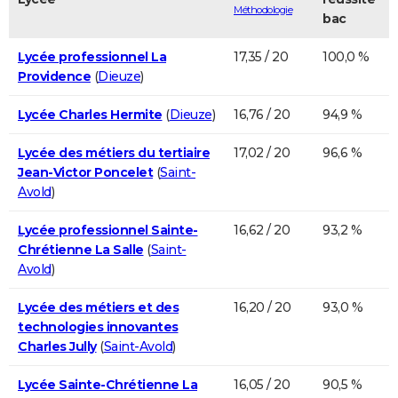
Méthodologie
bac
Lycée professionnel La
17,35 / 20
100,0 %
Providence
(
Dieuze
)
Lycée Charles Hermite
(
Dieuze
)
16,76 / 20
94,9 %
Lycée des métiers du tertiaire
17,02 / 20
96,6 %
Jean-Victor Poncelet
(
Saint-
Avold
)
Lycée professionnel Sainte-
16,62 / 20
93,2 %
Chrétienne La Salle
(
Saint-
Avold
)
Lycée des métiers et des
16,20 / 20
93,0 %
technologies innovantes
Charles Jully
(
Saint-Avold
)
Lycée Sainte-Chrétienne La
16,05 / 20
90,5 %