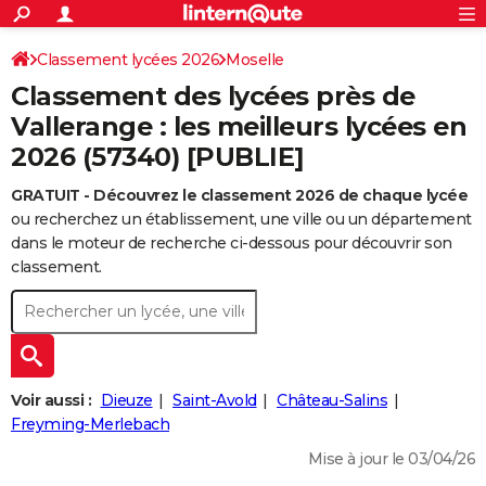
ACTUALITÉS
Connexion
S'inscrire
Classement lycées 2026
Moselle
Rechercher
Société
Education
Villes
Politique
Faits Divers
Monde
+
SPORT
Classement des lycées près de
Football
Cyclisme
Forum
Coupe du monde 2026
Tennis
Rugby
CULTURE
Vallerange : les meilleurs lycées en
2026 (57340) [PUBLIE]
TNT
Cinéma
Musique
Programme TV
Streaming
Sorties cinéma
+
FINANCE
GRATUIT - Découvrez le classement 2026 de chaque lycée
Impôts
Immobilier
Banque
Crédit
Retraite
Epargne
Risques naturels par ville
Assurance
AUTO
ou recherchez un établissement, une ville ou un département
Réserver un essai
Berlines
Forum auto
Essais
Citadines
SUV
+
dans le moteur de recherche ci-dessous pour découvrir son
HIGH-TECH
classement.
Meilleur smartphone
Ordinateurs
Guide high-tech
Mobiles
Internet
Jeux vidéo
+
BRICOLAGE
Aménagement intérieur
Cuisine
Jardinage
+
Forum
Extérieur
Salle de bains
Rangement
WEEK-END
Escapades
Expositions
Week-end nature
Guides de France
Patrimoine
Musées
+
LIFESTYLE
Voir aussi :
Dieuze
Saint-Avold
Château-Salins
Bien-être
Mode
+
Art de vivre
Loisirs
Modes de vie
Freyming-Merlebach
SANTE
Mise à jour le 03/04/26
Guide de la santé
Médicaments
+
Alimentation
Maladies
Sommeil
VOYAGE