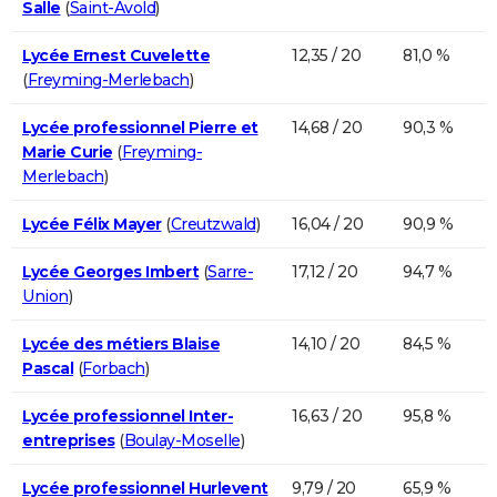
Salle
(
Saint-Avold
)
Lycée Ernest Cuvelette
12,35 / 20
81,0 %
(
Freyming-Merlebach
)
Lycée professionnel Pierre et
14,68 / 20
90,3 %
Marie Curie
(
Freyming-
Merlebach
)
Lycée Félix Mayer
(
Creutzwald
)
16,04 / 20
90,9 %
Lycée Georges Imbert
(
Sarre-
17,12 / 20
94,7 %
Union
)
Lycée des métiers Blaise
14,10 / 20
84,5 %
Pascal
(
Forbach
)
Lycée professionnel Inter-
16,63 / 20
95,8 %
entreprises
(
Boulay-Moselle
)
Lycée professionnel Hurlevent
9,79 / 20
65,9 %