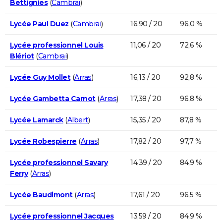
Bettignies
(
Cambrai
)
Lycée Paul Duez
(
Cambrai
)
16,90 / 20
96,0 %
Lycée professionnel Louis
11,06 / 20
72,6 %
Blériot
(
Cambrai
)
Lycée Guy Mollet
(
Arras
)
16,13 / 20
92,8 %
Lycée Gambetta Carnot
(
Arras
)
17,38 / 20
96,8 %
Lycée Lamarck
(
Albert
)
15,35 / 20
87,8 %
Lycée Robespierre
(
Arras
)
17,82 / 20
97,7 %
Lycée professionnel Savary
14,39 / 20
84,9 %
Ferry
(
Arras
)
Lycée Baudimont
(
Arras
)
17,61 / 20
96,5 %
Lycée professionnel Jacques
13,59 / 20
84,9 %