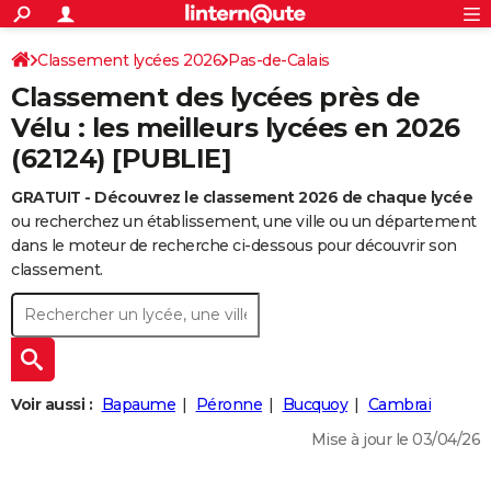
ACTUALITÉS
Connexion
S'inscrire
Classement lycées 2026
Pas-de-Calais
Rechercher
Société
Education
Villes
Politique
Faits Divers
Monde
+
SPORT
Classement des lycées près de
Football
Cyclisme
Forum
Coupe du monde 2026
Tennis
Rugby
CULTURE
Vélu : les meilleurs lycées en 2026
(62124) [PUBLIE]
TNT
Cinéma
Musique
Programme TV
Streaming
Sorties cinéma
+
FINANCE
GRATUIT - Découvrez le classement 2026 de chaque lycée
Impôts
Immobilier
Banque
Crédit
Retraite
Epargne
Risques naturels par ville
Assurance
AUTO
ou recherchez un établissement, une ville ou un département
Réserver un essai
Berlines
Forum auto
Essais
Citadines
SUV
+
dans le moteur de recherche ci-dessous pour découvrir son
HIGH-TECH
classement.
Meilleur smartphone
Ordinateurs
Guide high-tech
Mobiles
Internet
Jeux vidéo
+
BRICOLAGE
Aménagement intérieur
Cuisine
Jardinage
+
Forum
Extérieur
Salle de bains
Rangement
WEEK-END
Escapades
Expositions
Week-end nature
Guides de France
Patrimoine
Musées
+
LIFESTYLE
Voir aussi :
Bapaume
Péronne
Bucquoy
Cambrai
Bien-être
Mode
+
Art de vivre
Loisirs
Modes de vie
SANTE
Mise à jour le 03/04/26
Guide de la santé
Médicaments
+
Alimentation
Maladies
Sommeil
VOYAGE