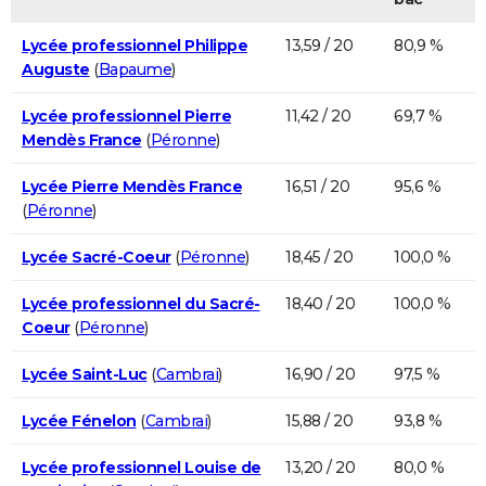
Lycée professionnel Philippe
13,59 / 20
80,9 %
Auguste
(
Bapaume
)
Lycée professionnel Pierre
11,42 / 20
69,7 %
Mendès France
(
Péronne
)
Lycée Pierre Mendès France
16,51 / 20
95,6 %
(
Péronne
)
Lycée Sacré-Coeur
(
Péronne
)
18,45 / 20
100,0 %
Lycée professionnel du Sacré-
18,40 / 20
100,0 %
Coeur
(
Péronne
)
Lycée Saint-Luc
(
Cambrai
)
16,90 / 20
97,5 %
Lycée Fénelon
(
Cambrai
)
15,88 / 20
93,8 %
Lycée professionnel Louise de
13,20 / 20
80,0 %