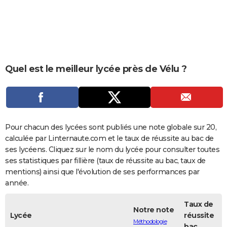
City break
Voyage de noces
Climat
Destinations
Voyage nature
Forum
+
PHOTO
GUIDES D'ACHAT
BONS PLANS
Quel est le meilleur lycée près de Vélu ?
CARTE DE VOEUX
Carte Bonne année
Carte Pâques
Carte de Noël
Carte Saint-Valentin
Carte d'anniversaire
DICTIONNAIRE
Biographies
Expressions
Dictionnaire
Citations
Proverbes
PROGRAMME TV
Pour chacun des lycées sont publiés une note globale sur 20,
COPAINS D'AVANT
calculée par Linternaute.com et le taux de réussite au bac de
ses lycéens. Cliquez sur le nom du lycée pour consulter toutes
Se connecter
Collèges
Universités
Service militaire
S'inscrire
Lycées
Primaires
Entreprises
Avis de recherche
AVIS DE DÉCÈS
ses statistiques par fillière (taux de réussite au bac, taux de
mentions) ainsi que l'évolution de ses performances par
FORUM
année.
Lifestyle
Sport
Television
Cinema
Bricolage
Culture
Auto
Voyage
Taux de
Notre note
Lycée
réussite
Méthodologie
bac