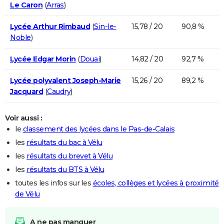
Le Caron
(
Arras
)
Lycée Arthur Rimbaud
(
Sin-le-
15,78 / 20
90,8 %
Noble
)
Lycée Edgar Morin
(
Douai
)
14,82 / 20
92,7 %
Lycée polyvalent Joseph-Marie
15,26 / 20
89,2 %
Jacquard
(
Caudry
)
Voir aussi :
le
classement des lycées dans le Pas-de-Calais
les
résultats du bac à Vélu
les
résultats du brevet à Vélu
les
résultats du BTS à Vélu
toutes les infos sur les
écoles, collèges et lycées à proximité
de Vélu
A ne pas manquer