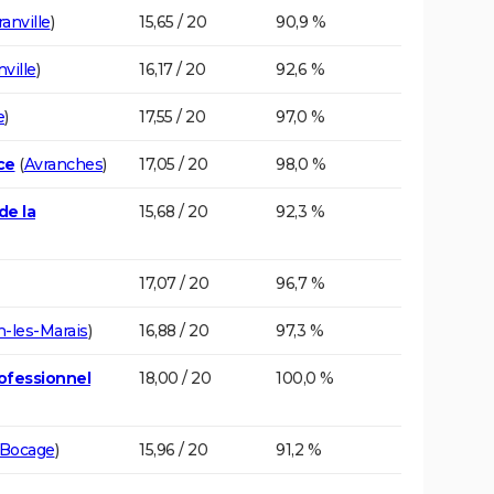
anville
)
15,65 / 20
90,9 %
ville
)
16,17 / 20
92,6 %
e
)
17,55 / 20
97,0 %
ce
(
Avranches
)
17,05 / 20
98,0 %
de la
15,68 / 20
92,3 %
17,07 / 20
96,7 %
-les-Marais
)
16,88 / 20
97,3 %
ofessionnel
18,00 / 20
100,0 %
-Bocage
)
15,96 / 20
91,2 %