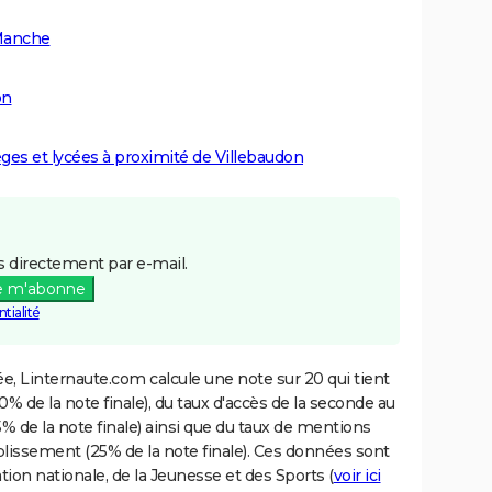
 Manche
on
lèges et lycées à proximité de Villebaudon
 directement par e-mail.
e m'abonne
tialité
e, Linternaute.com calcule une note sur 20 qui tient
% de la note finale), du taux d'accès de la seconde au
% de la note finale) ainsi que du taux de mentions
blissement (25% de la note finale). Ces données sont
tion nationale, de la Jeunesse et des Sports (
voir ici