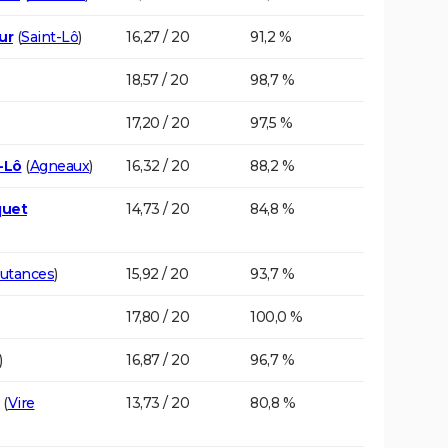
ur
(
Saint-Lô
)
16,27 / 20
91,2 %
18,57 / 20
98,7 %
17,20 / 20
97,5 %
-Lô
(
Agneaux
)
16,32 / 20
88,2 %
quet
14,73 / 20
84,8 %
utances
)
15,92 / 20
93,7 %
17,80 / 20
100,0 %
)
16,87 / 20
96,7 %
(
Vire
13,73 / 20
80,8 %