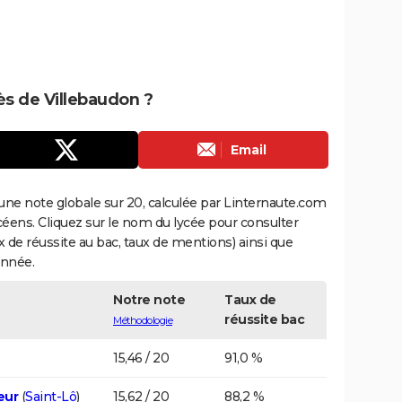
rès de Villebaudon ?
Email
une note globale sur 20, calculée par Linternaute.com
ycéens. Cliquez sur le nom du lycée pour consulter
aux de réussite au bac, taux de mentions) ainsi que
année.
Notre note
Taux de
réussite bac
Méthodologie
15,46 / 20
91,0 %
eur
(
Saint-Lô
)
15,62 / 20
88,2 %