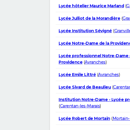
Lycée hôtelier Maurice Marland
(
Gr
Lycée Julliot de la Morandière
(
Gran
Lycée Institution Sévigné
(
Granvill
Lycée Notre-Dame de la Providen
Lycée professionnel Notre-Dame 
Providence
(
Avranches
)
Lycée Emile Littré
(
Avranches
)
Lycée Sivard de Beaulieu
(
Carentan
Institution Notre-Dame - Lycée pr
(
Carentan-les-Marais
)
Lycée Robert de Mortain
(
Mortain