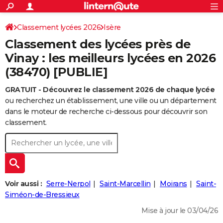
ACTUALITÉS
Connexion
S'inscrire
Classement lycées 2026
Isère
Rechercher
Société
Education
Villes
Politique
Faits Divers
Monde
+
SPORT
Classement des lycées près de
Football
Cyclisme
Forum
Coupe du monde 2026
Tennis
Rugby
CULTURE
Vinay : les meilleurs lycées en 2026
(38470) [PUBLIE]
TNT
Cinéma
Musique
Programme TV
Streaming
Sorties cinéma
+
FINANCE
GRATUIT - Découvrez le classement 2026 de chaque lycée
Impôts
Immobilier
Banque
Crédit
Retraite
Epargne
Risques naturels par ville
Assurance
AUTO
ou recherchez un établissement, une ville ou un département
Réserver un essai
Berlines
Forum auto
Essais
Citadines
SUV
+
dans le moteur de recherche ci-dessous pour découvrir son
HIGH-TECH
classement.
Meilleur smartphone
Ordinateurs
Guide high-tech
Mobiles
Internet
Jeux vidéo
+
BRICOLAGE
Aménagement intérieur
Cuisine
Jardinage
+
Forum
Extérieur
Salle de bains
Rangement
WEEK-END
Escapades
Expositions
Week-end nature
Guides de France
Patrimoine
Musées
+
LIFESTYLE
Voir aussi :
Serre-Nerpol
Saint-Marcellin
Moirans
Saint-
Bien-être
Mode
+
Art de vivre
Loisirs
Modes de vie
Siméon-de-Bressieux
SANTE
Mise à jour le 03/04/26
Guide de la santé
Médicaments
+
Alimentation
Maladies
Sommeil
VOYAGE