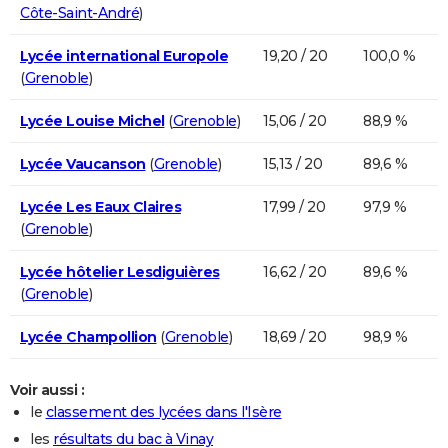
Côte-Saint-André
)
Lycée international Europole
19,20 / 20
100,0 %
(
Grenoble
)
Lycée Louise Michel
(
Grenoble
)
15,06 / 20
88,9 %
Lycée Vaucanson
(
Grenoble
)
15,13 / 20
89,6 %
Lycée Les Eaux Claires
17,99 / 20
97,9 %
(
Grenoble
)
Lycée hôtelier Lesdiguières
16,62 / 20
89,6 %
(
Grenoble
)
Lycée Champollion
(
Grenoble
)
18,69 / 20
98,9 %
Voir aussi :
le
classement des lycées dans l'Isère
les
résultats du bac à Vinay