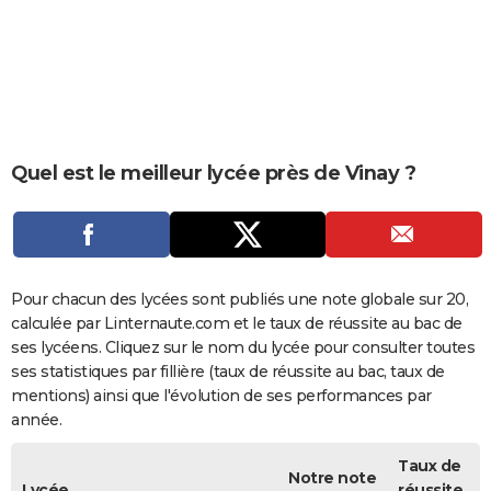
City break
Voyage de noces
Climat
Destinations
Voyage nature
Forum
+
PHOTO
GUIDES D'ACHAT
BONS PLANS
CARTE DE VOEUX
Quel est le meilleur lycée près de Vinay ?
Carte Bonne année
Carte Pâques
Carte de Noël
Carte Saint-Valentin
Carte d'anniversaire
DICTIONNAIRE
Biographies
Expressions
Dictionnaire
Citations
Proverbes
PROGRAMME TV
COPAINS D'AVANT
Pour chacun des lycées sont publiés une note globale sur 20,
calculée par Linternaute.com et le taux de réussite au bac de
Se connecter
Collèges
Universités
Service militaire
S'inscrire
Lycées
Primaires
Entreprises
Avis de recherche
AVIS DE DÉCÈS
ses lycéens. Cliquez sur le nom du lycée pour consulter toutes
ses statistiques par fillière (taux de réussite au bac, taux de
FORUM
mentions) ainsi que l'évolution de ses performances par
année.
Lifestyle
Sport
Television
Cinema
Bricolage
Culture
Auto
Voyage
Taux de
Notre note
Lycée
réussite