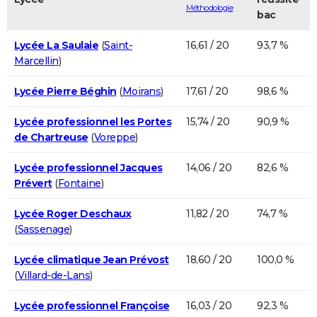
Méthodologie
bac
Lycée La Saulaie
(
Saint-
16,61 / 20
93,7 %
Marcellin
)
Lycée Pierre Béghin
(
Moirans
)
17,61 / 20
98,6 %
Lycée professionnel les Portes
15,74 / 20
90,9 %
de Chartreuse
(
Voreppe
)
Lycée professionnel Jacques
14,06 / 20
82,6 %
Prévert
(
Fontaine
)
Lycée Roger Deschaux
11,82 / 20
74,7 %
(
Sassenage
)
Lycée climatique Jean Prévost
18,60 / 20
100,0 %
(
Villard-de-Lans
)
Lycée professionnel Françoise
16,03 / 20
92,3 %