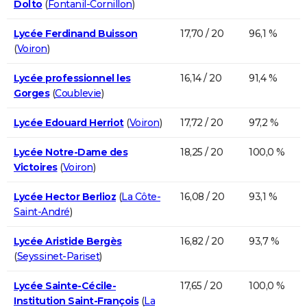
Dolto
(
Fontanil-Cornillon
)
Lycée Ferdinand Buisson
17,70 / 20
96,1 %
(
Voiron
)
Lycée professionnel les
16,14 / 20
91,4 %
Gorges
(
Coublevie
)
Lycée Edouard Herriot
(
Voiron
)
17,72 / 20
97,2 %
Lycée Notre-Dame des
18,25 / 20
100,0 %
Victoires
(
Voiron
)
Lycée Hector Berlioz
(
La Côte-
16,08 / 20
93,1 %
Saint-André
)
Lycée Aristide Bergès
16,82 / 20
93,7 %
(
Seyssinet-Pariset
)
Lycée Sainte-Cécile-
17,65 / 20
100,0 %
Institution Saint-François
(
La