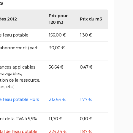
s
Prix pour
es 2012
Prix du m3
120 m3
e l'eau potable
156,00 €
1,30 €
 abonnement (part
30,00 €
nces applicables
56,64 €
0,47 €
 navigables,
tion de la ressource,
on, etc.)
de l'eau potable Hors
212,64 €
1,77 €
t de la TVA à 5,5%
11,70 €
0,10 €
tal de l'eau potable
224,34 €
1,87 €