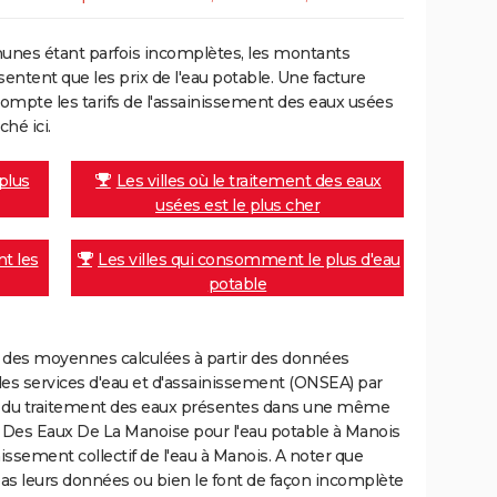
unes étant parfois incomplètes, les montants
ntent que les prix de l'eau potable. Une facture
mpte les tarifs de l'assainissement des eaux usées
ché ici.
 plus
Les villes où le traitement des eaux
usées est le plus cher
nt les
Les villes qui consomment le plus d'eau
potable
nt des moyennes calculées à partir des données
des services d'eau et d'assainissement (ONSEA) par
rge du traitement des eaux présentes dans une même
es Eaux De La Manoise pour l'eau potable à Manois
ssement collectif de l'eau à Manois. A noter que
 pas leurs données ou bien le font de façon incomplète