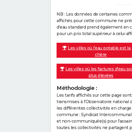
NB : Les données de certaines comm
affichés pour cette commune ne prése
d'eau standard prend également en co
pour un prix total supérieur à celui affi
Les villes où l'eau potable est la
chère
Les villes où les factures d'eau so
plus élevées
Méthodologie :
Les tarifs affichés sur cette page so
transmises à l'Observatoire national 
les différentes collectivités en cha
commune : Syndicat Intercommunal D
et non-communiquée(s) pour l'assaini
toutes les collectivités ne partagent