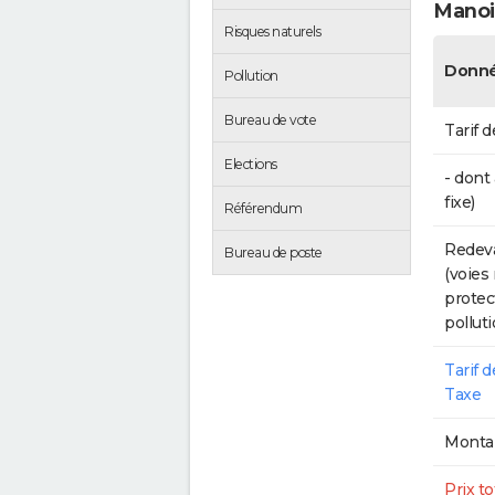
Manoi
Risques naturels
Donné
Pollution
Bureau de vote
Tarif d
Elections
- dont
fixe)
Référendum
Redeva
Bureau de poste
(voies
protec
polluti
Tarif 
Taxe
Montan
Prix to