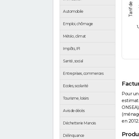
Automobile
Emploi, chômage
1
Météo, climat
Impôts, IFI
Santé, social
Entreprises, commerces
Factur
Ecoles, scolarité
Pour un
Tourisme, loisirs
estimati
ONSEA).
Avis de décès
(ménages
en 2012.
Déchetterie Manois
Produc
Délinquance