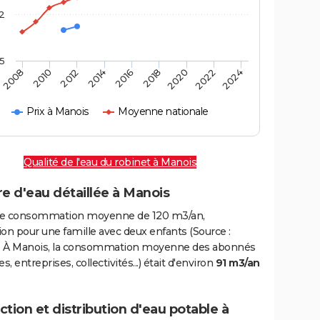
2
,5
2016
2020
2010
2024
2014
2018
2008
2022
2012
Prix à Manois
Moyenne nationale
Qualité de l'eau du robinet à Manois
e d'eau détaillée à Manois
e consommation moyenne de 120 m3/an,
on pour une famille avec deux enfants (Source :
 À Manois, la consommation moyenne des abonnés
, entreprises, collectivités...) était d'environ
91 m3/an
tion et distribution d'eau potable à