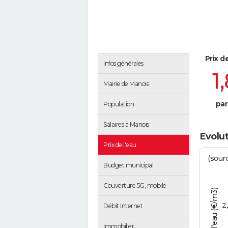
Prix d
Infos générales
1
Mairie de Manois
par
Population
Salaires à Manois
Evolut
Prix de l'eau
(sour
Budget municipal
Couverture 5G, mobile
Tarif de l'eau (€/m3)
2
Débit Internet
Immobilier