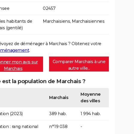
Insee
02457
s habitants de
Marchaisiens, Marchaisiennes
is (gentilé)
évoyez de déménager à Marchais ? Obtenez votre
déménagement
.
Comparer Marchais à une
nner mon avis sur
autre ville...
Marchais
 est la population de Marchais ?
Moyenne
Marchais
des villes
tion (2023)
389 hab.
1 994 hab.
tion : rang national
n°19 038
-