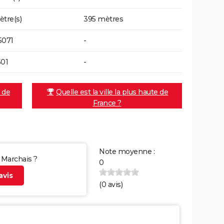
ètre(s)
395 mètres
5071
-
501
-
e de
Quelle est la ville la plus haute de
France ?
Note moyenne :
r Marchais ?
0
vis
(
0
avis)