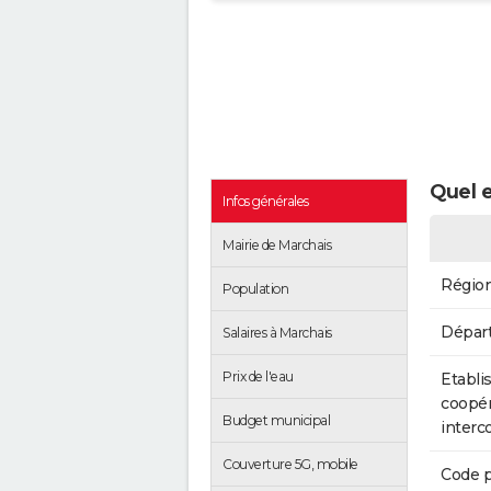
Quel e
Infos générales
Mairie de Marchais
Régio
Population
Dépar
Salaires à Marchais
Prix de l'eau
Etabli
coopér
Budget municipal
inter
Couverture 5G, mobile
Code p