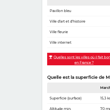
Pavillon bleu
Ville d'art et d'histoire
Ville fleurie
Ville internet
Quelles sont les villes où il fait bo
en France ?
Quelle est la superficie de M
March
Superficie (surface)
15,3 
Altitude min.
70 mè