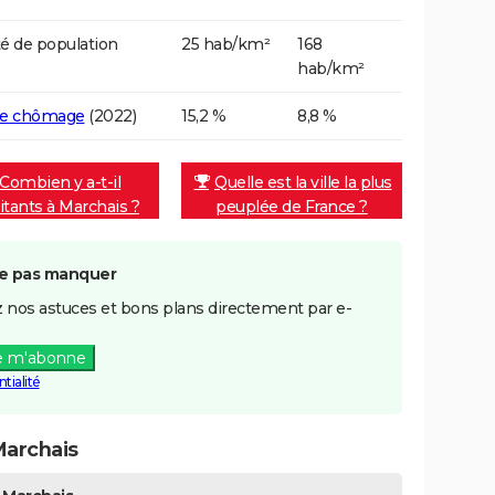
é de population
25 hab/km²
168
hab/km²
de chômage
(2022)
15,2 %
8,8 %
Combien y a-t-il
Quelle est la ville la plus
itants à Marchais ?
peuplée de France ?
e pas manquer
 nos astuces et bons plans directement par e-
e m'abonne
tialité
Marchais