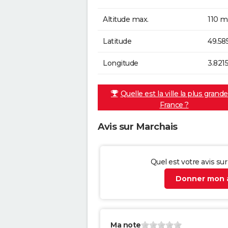
Altitude max.
110 m
Latitude
49.58
Longitude
3.821
Quelle est la ville la plus grand
France ?
Avis sur Marchais
Quel est votre avis su
Donner mon a
Ma note