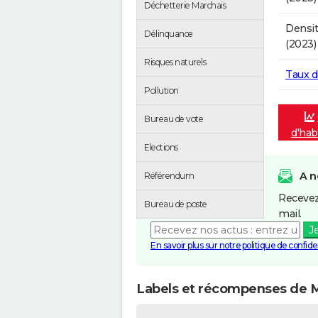
Déchetterie Marchais
Densit
Délinquance
(2023)
Risques naturels
Taux 
Pollution
Bureau de vote
d'hab
Elections
A n
Référendum
Recevez
Bureau de poste
mail.
J
En savoir plus sur notre politique de confiden
Labels et récompenses de 