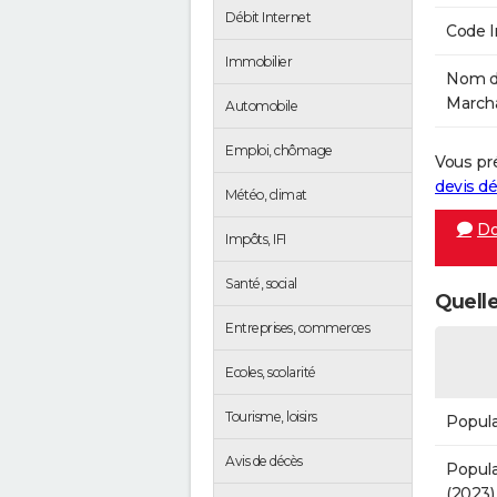
Débit Internet
Code 
Immobilier
Nom de
Marcha
Automobile
Emploi, chômage
Vous pr
devis 
Météo, climat
Do
Impôts, IFI
Santé, social
Quelle
Entreprises, commerces
Ecoles, scolarité
Tourisme, loisirs
Popula
Avis de décès
Popula
(2023)