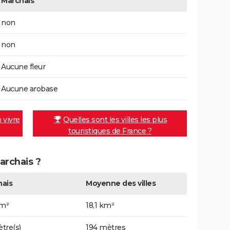
Marchais
non
non
Aucune fleur
Aucune arobase
n vivre
Quelles sont les villes les plus
touristiques de France ?
archais ?
ais
Moyenne des villes
km²
18,1 km²
tre(s)
194 mètres