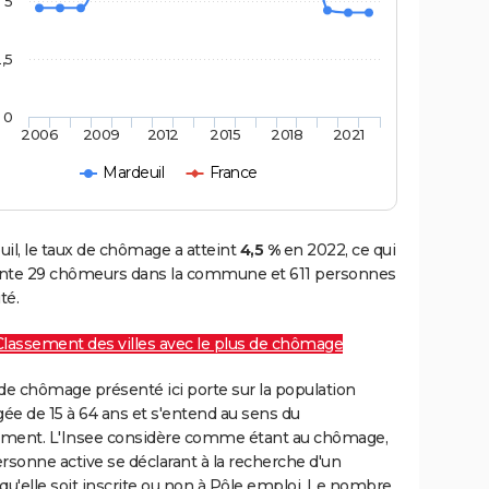
5
,5
0
2006
2009
2012
2015
2018
2021
Mardeuil
France
il, le taux de chômage a atteint
4,5 %
en 2022, ce qui
nte 29 chômeurs dans la commune et 611 personnes
té.
Classement des villes avec le plus de chômage
de chômage présenté ici porte sur la population
gée de 15 à 64 ans et s'entend au sens du
ment. L'Insee considère comme étant au chômage,
rsonne active se déclarant à la recherche d'un
qu'elle soit inscrite ou non à Pôle emploi. Le nombre