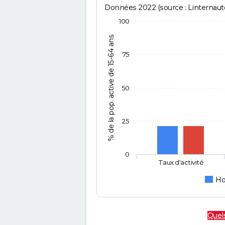
Données 2022 (source : Linternaute
100
% de la pop. active de 15-64 ans
75
50
25
0
Taux d'activité
H
Quels