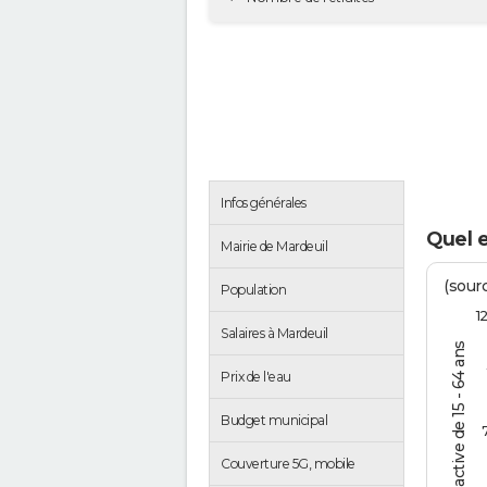
Infos générales
Quel e
Mairie de Mardeuil
(sourc
Population
1
Salaires à Mardeuil
% de la pop. active de 15 - 64 ans
Prix de l'eau
Budget municipal
Couverture 5G, mobile