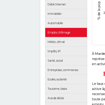
Débit Internet
2
Immobilier
Automobile
Emploi, chômage
Météo, climat
Impôts, IFI
À Mardeu
représe
Santé, social
en activi
Entreprises, commerces
Ecoles, scolarité
Le taux 
active â
Tourisme, loisirs
recense
Avis de décès
toute pe
emploi, 