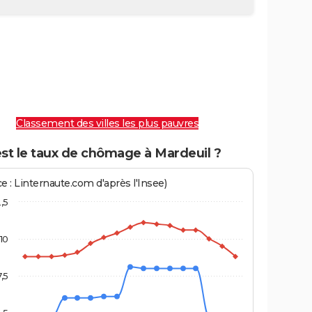
Classement des villes les plus pauvres
st le taux de chômage à Mardeuil ?
e : Linternaute.com d'après l'Insee)
2,5
10
7,5