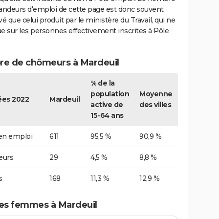
ndeurs d'emploi de cette page est donc souvent
vé que celui produit par le ministère du Travail, qui ne
e sur les personnes effectivement inscrites à Pôle
e de chômeurs à Mardeuil
% de la
population
Moyenne
es 2022
Mardeuil
active de
des villes
15-64 ans
 en emploi
611
95,5 %
90,9 %
urs
29
4,5 %
8,8 %
s
168
11,3 %
12,9 %
s femmes à Mardeuil