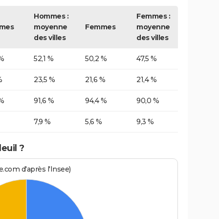
Hommes :
Femmes :
mes
moyenne
Femmes
moyenne
des villes
des villes
 %
52,1 %
50,2 %
47,5 %
%
23,5 %
21,6 %
21,4 %
 %
91,6 %
94,4 %
90,0 %
7,9 %
5,6 %
9,3 %
euil ?
.com d'après l'Insee)