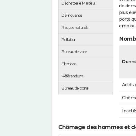
Déchetterie Mardeuil
de dema
plus éle
Délinquance
porte qu
emploi.
Risques naturels
Nombr
Pollution
Bureau de vote
Donné
Elections
Référendum
Actifs
Bureau de poste
Chôme
Inactif
Chômage des hommes et de