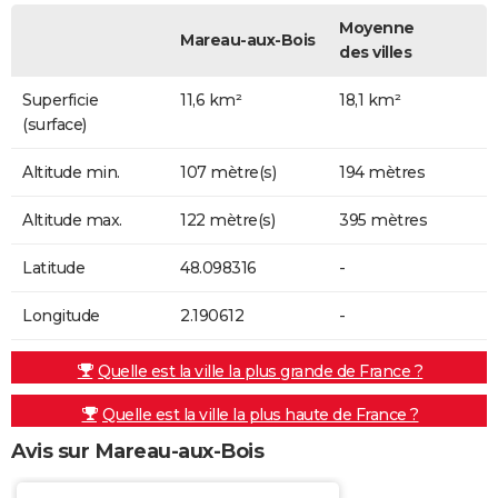
Moyenne
Mareau-aux-Bois
des villes
Superficie
11,6 km²
18,1 km²
(surface)
Altitude min.
107 mètre(s)
194 mètres
Altitude max.
122 mètre(s)
395 mètres
Latitude
48.098316
-
Longitude
2.190612
-
Quelle est la ville la plus grande de France ?
Quelle est la ville la plus haute de France ?
Avis sur Mareau-aux-Bois