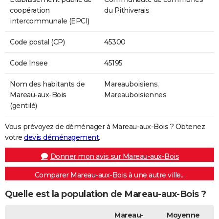
coopération
du Pithiverais
intercommunale (EPCI)
Code postal (CP)
45300
Code Insee
45195
Nom des habitants de
Mareauboisiens,
Mareau-aux-Bois
Mareauboisiennes
(gentilé)
Vous prévoyez de déménager à Mareau-aux-Bois ? Obtenez
votre
devis déménagement
.
Donner mon avis sur Mareau-aux-Bois
Comparer Mareau-aux-Bois à une autre ville...
Quelle est la population de Mareau-aux-Bois ?
Mareau-
Moyenne