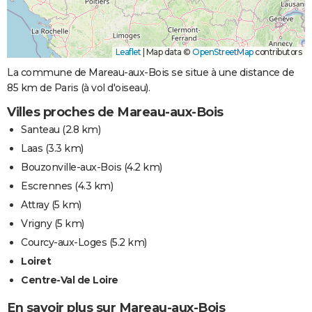
Leaflet
|
Map data ©
OpenStreetMap
contributors
La commune de Mareau-aux-Bois se situe à une distance de
85 km de Paris (à vol d'oiseau).
Villes proches de Mareau-aux-Bois
Santeau
(2.8 km)
Laas
(3.3 km)
Bouzonville-aux-Bois
(4.2 km)
Escrennes
(4.3 km)
Attray
(5 km)
Vrigny
(5 km)
Courcy-aux-Loges
(5.2 km)
Loiret
Centre-Val de Loire
En savoir plus sur Mareau-aux-Bois