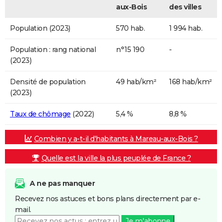
aux-Bois
des villes
Population (2023)
570 hab.
1 994 hab.
Population : rang national
n°15 190
-
(2023)
Densité de population
49 hab/km²
168 hab/km²
(2023)
Taux de chômage
(2022)
5,4 %
8,8 %
Combien y a-t-il d'habitants à Mareau-aux-Bois ?
Quelle est la ville la plus peuplée de France ?
A ne pas manquer
Recevez nos astuces et bons plans directement par e-
mail.
Je m'abonne