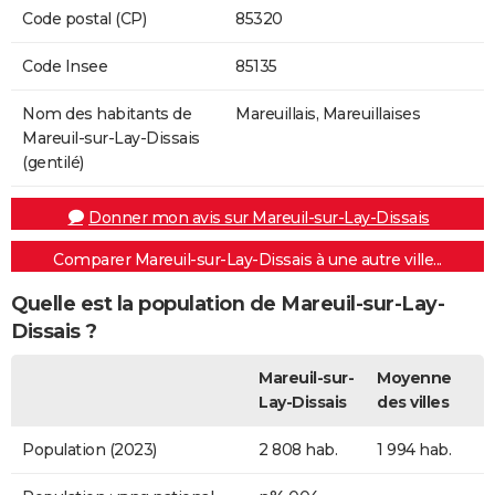
Code postal (CP)
85320
Code Insee
85135
Nom des habitants de
Mareuillais, Mareuillaises
Mareuil-sur-Lay-Dissais
(gentilé)
Donner mon avis sur Mareuil-sur-Lay-Dissais
Comparer Mareuil-sur-Lay-Dissais à une autre ville...
Quelle est la population de Mareuil-sur-Lay-
Dissais ?
Mareuil-sur-
Moyenne
Lay-Dissais
des villes
Population (2023)
2 808 hab.
1 994 hab.