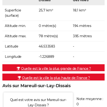
Superficie
25,7 km²
18,1 km²
(surface)
Altitude min.
0 mètre(s)
194 mètres
Altitude max.
78 mètre(s)
395 mètres
Latitude
46.533583
-
Longitude
-1.226889
-
Quelle est la ville la plus grande de France ?
Quelle est la ville la plus haute de France ?
Avis sur Mareuil-sur-Lay-Dissais
Note moyenne :
Quel est votre avis sur Mareuil-sur-
0
Lay-Dissais ?