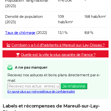
Population : rang national
n°4 004
-
(2023)
Densité de population
109
168 hab/km²
(2023)
hab/km²
Taux de chômage
(2022)
13,1 %
8,8 %
Combien y a-t-il d'habitants à Mareuil-sur-Lay-Dissais ?
Quelle est la ville la plus peuplée de France ?
A ne pas manquer
Recevez nos astuces et bons plans directement par e-
mail.
Je m'abonne
En savoir plus sur notre politique de confidentialité
Labels et récompenses de Mareuil-sur-Lay-