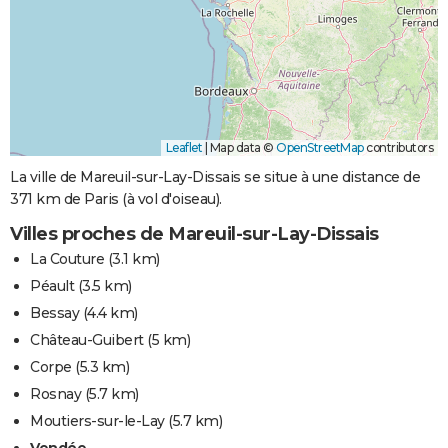
Leaflet
|
Map data ©
OpenStreetMap
contributors
La ville de Mareuil-sur-Lay-Dissais se situe à une distance de
371 km de Paris (à vol d'oiseau).
Villes proches de Mareuil-sur-Lay-Dissais
La Couture
(3.1 km)
Péault
(3.5 km)
Bessay
(4.4 km)
Château-Guibert
(5 km)
Corpe
(5.3 km)
Rosnay
(5.7 km)
Moutiers-sur-le-Lay
(5.7 km)