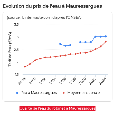
Evolution du prix de l'eau à Mauressargues
(source : Linternaute.com d'après l'ONSEA)
3,5
Tarif de l'eau (€/m3)
3
2,5
2
1,5
2016
2014
2024
2012
2022
2010
2020
2008
2018
Prix à Mauressargues
Moyenne nationale
Qualité de l'eau du robinet à Mauressargues