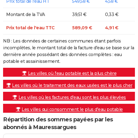
Prix total de l'eau HT
549,58 €
4,58 €
Montant de la TVA
39,51 €
0,33 €
Prix total de l'eau TTC
589,09 €
4,91 €
NB : Les données de certaines communes étant parfois
incomplètes, le montant total de la facture d'eau se base sur la
dernière année possédant des données complètes : eau
potable et assainissement.
Les villes où l'eau potable est la plus chère
Les villes où le traitement des eaux usées est le plus cher
Les villes où les factures d'eau sont les plus élevées
Les villes qui consomment le plus d'eau potable
Répartition des sommes payées par les
abonnés à Mauressargues