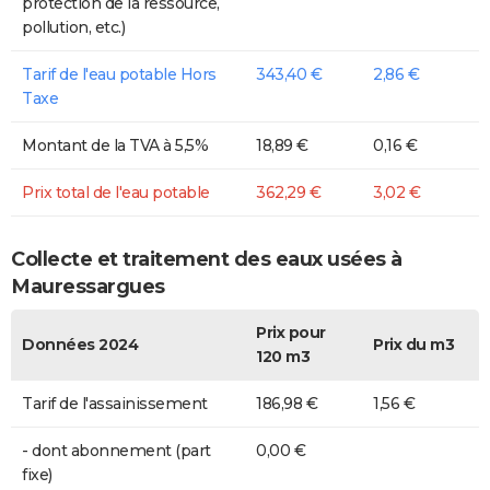
protection de la ressource,
pollution, etc.)
Tarif de l'eau potable Hors
343,40 €
2,86 €
Taxe
Montant de la TVA à 5,5%
18,89 €
0,16 €
Prix total de l'eau potable
362,29 €
3,02 €
Collecte et traitement des eaux usées à
Mauressargues
Prix pour
Données 2024
Prix du m3
120 m3
Tarif de l'assainissement
186,98 €
1,56 €
- dont abonnement (part
0,00 €
fixe)