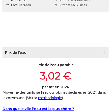
Prix du m3
Prix de l'abonnement
City break
Voyage de noces
Climat
Destinations
Voyage nature
Forum
+
Facture d'eau
Prix des eaux usées
PHOTO
GUIDES D'ACHAT
BONS PLANS
CARTE DE VOEUX
Carte Bonne année
Carte Pâques
Carte de Noël
Carte Saint-Valentin
Carte d'anniversaire
DICTIONNAIRE
Prix de l'eau
Biographies
Expressions
Dictionnaire
Citations
Proverbes
PROGRAMME TV
Prix de l'eau potable
COPAINS D'AVANT
3,02 €
Se connecter
Collèges
Universités
Service militaire
S'inscrire
Lycées
Primaires
Entreprises
Avis de recherche
AVIS DE DÉCÈS
FORUM
par m³ en 2024
Moyenne des tarifs de l'eau du robinet déclarés en 2024 dans
Lifestyle
Sport
Television
Cinema
Bricolage
Culture
Auto
Voyage
la commune. (Voir la
méthodologie
)
Dans quelle ville l'eau est la plus chère ?