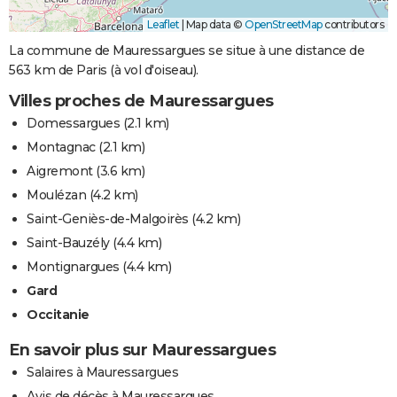
Leaflet
|
Map data ©
OpenStreetMap
contributors
La commune de Mauressargues se situe à une distance de
563 km de Paris (à vol d'oiseau).
Villes proches de Mauressargues
Domessargues
(2.1 km)
Montagnac
(2.1 km)
Aigremont
(3.6 km)
Moulézan
(4.2 km)
Saint-Geniès-de-Malgoirès
(4.2 km)
Saint-Bauzély
(4.4 km)
Montignargues
(4.4 km)
Gard
Occitanie
En savoir plus sur Mauressargues
Salaires à Mauressargues
Avis de décès à Mauressargues