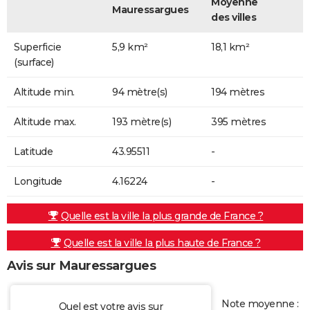
Moyenne
Mauressargues
des villes
Superficie
5,9 km²
18,1 km²
(surface)
Altitude min.
94 mètre(s)
194 mètres
Altitude max.
193 mètre(s)
395 mètres
Latitude
43.95511
-
Longitude
4.16224
-
Quelle est la ville la plus grande de France ?
Quelle est la ville la plus haute de France ?
Avis sur Mauressargues
Note moyenne :
Quel est votre avis sur