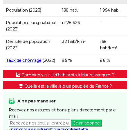
Population (2023)
188 hab.
1 994 hab.
Population : rang national
n°26 626
-
(2023)
Densité de population
32 hab/km²
168
(2023)
hab/km²
Taux de chômage
(2022)
9,5 %
8,8 %
Combien y a-t-il d'habitants à Mauressargues ?
Quelle est la ville la plus peuplée de France ?
A ne pas manquer
Recevez nos astuces et bons plans directement par e-
mail.
Je m'abonne
En savoir plus sur notre politique de confidentialité