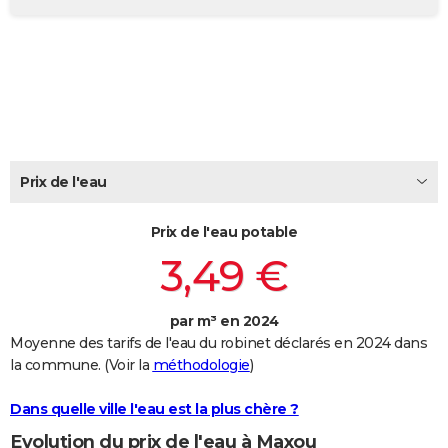
City break
Voyage de noces
Climat
Destinations
Voyage nature
Forum
+
PHOTO
GUIDES D'ACHAT
BONS PLANS
CARTE DE VOEUX
Prix de l'eau
Carte Bonne année
Carte Pâques
Carte de Noël
Carte Saint-Valentin
Carte d'anniversaire
DICTIONNAIRE
Biographies
Expressions
Dictionnaire
Citations
Proverbes
PROGRAMME TV
Prix de l'eau potable
3,49 €
COPAINS D'AVANT
Se connecter
Collèges
Universités
Service militaire
S'inscrire
Lycées
Primaires
Entreprises
Avis de recherche
AVIS DE DÉCÈS
par m³ en 2024
Moyenne des tarifs de l'eau du robinet déclarés en 2024 dans
FORUM
la commune. (Voir la
méthodologie
)
Lifestyle
Sport
Television
Cinema
Bricolage
Culture
Auto
Voyage
Dans quelle ville l'eau est la plus chère ?
Evolution du prix de l'eau à Maxou