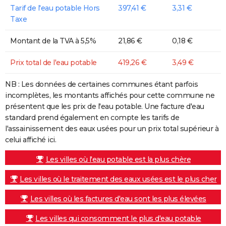
Tarif de l'eau potable Hors
397,41 €
3,31 €
Taxe
Montant de la TVA à 5,5%
21,86 €
0,18 €
Prix total de l'eau potable
419,26 €
3,49 €
NB : Les données de certaines communes étant parfois
incomplètes, les montants affichés pour cette commune ne
présentent que les prix de l'eau potable. Une facture d'eau
standard prend également en compte les tarifs de
l'assainissement des eaux usées pour un prix total supérieur à
celui affiché ici.
Les villes où l'eau potable est la plus chère
Les villes où le traitement des eaux usées est le plus cher
Les villes où les factures d'eau sont les plus élevées
Les villes qui consomment le plus d'eau potable