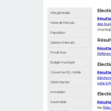
Elect
Infos générales
Résulta
Mairie de Mercuès
des bur
municip
Population
Résul
Salaires à Mercuès
Résulta
Prix de l'eau
Référe
Budget municipal
Electi
Résulta
Couverture 5G, mobile
élection
Débit Internet
vote à 
Immobilier
Elect
Résulta
Automobile
les
Résu