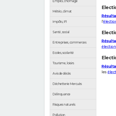
Emploi, chômage
Electi
Météo, climat
Résulta
l'
électio
Impôts, IFI
Electi
Santé, social
Résulta
Entreprises, commerces
élection
Ecoles, scolarité
Elect
Tourisme, loisirs
Résulta
les
élec
Avis de décès
Déchetterie Mercuès
Délinquance
Risques naturels
Pollution