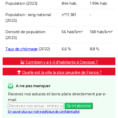
Population (2023)
844 hab.
1 994 hab.
Population : rang national
n°11 381
-
(2023)
Densité de population
56 hab/km²
168 hab/km²
(2023)
Taux de chômage
(2022)
6,6 %
8,8 %
Combien y a-t-il d'habitants à Crayssac ?
Quelle est la ville la plus peuplée de France ?
A ne pas manquer
Recevez nos astuces et bons plans directement par e-
mail.
Je m'abonne
En savoir plus sur notre politique de confidentialité