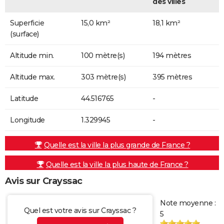
des villes
Superficie
15,0 km²
18,1 km²
(surface)
Altitude min.
100 mètre(s)
194 mètres
Altitude max.
303 mètre(s)
395 mètres
Latitude
44.516765
-
Longitude
1.329945
-
Quelle est la ville la plus grande de France ?
Quelle est la ville la plus haute de France ?
Avis sur Crayssac
Note moyenne :
Quel est votre avis sur Crayssac ?
5