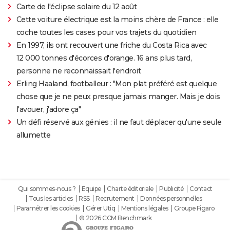
Carte de l'éclipse solaire du 12 août
Cette voiture électrique est la moins chère de France : elle
coche toutes les cases pour vos trajets du quotidien
En 1997, ils ont recouvert une friche du Costa Rica avec
12 000 tonnes d'écorces d'orange. 16 ans plus tard,
personne ne reconnaissait l'endroit
Erling Haaland, footballeur : "Mon plat préféré est quelque
chose que je ne peux presque jamais manger. Mais je dois
l'avouer, j'adore ça"
Un défi réservé aux génies : il ne faut déplacer qu'une seule
allumette
Qui sommes-nous ?
Equipe
Charte éditoriale
Publicité
Contact
Tous les articles
RSS
Recrutement
Données personnelles
Paramétrer les cookies
Gérer Utiq
Mentions légales
Groupe Figaro
© 2026 CCM Benchmark