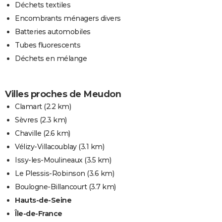
Déchets textiles
Encombrants ménagers divers
Batteries automobiles
Tubes fluorescents
Déchets en mélange
Villes proches de Meudon
Clamart
(2.2 km)
Sèvres
(2.3 km)
Chaville
(2.6 km)
Vélizy-Villacoublay
(3.1 km)
Issy-les-Moulineaux
(3.5 km)
Le Plessis-Robinson
(3.6 km)
Boulogne-Billancourt
(3.7 km)
Hauts-de-Seine
Île-de-France