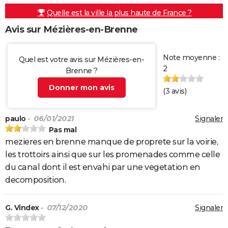
Quelle est la ville la plus haute de France ?
Avis sur Mézières-en-Brenne
Note moyenne :
Quel est votre avis sur Mézières-en-
2
Brenne ?
Donner mon avis
(
3
avis)
paulo
- 06/01/2021
Signaler
Pas mal
mezieres en brenne manque de proprete sur la voirie,
les trottoirs ainsi que sur les promenades comme celle
du canal dont il est envahi par une vegetation en
decomposition.
G. Vindex
- 07/12/2020
Signaler