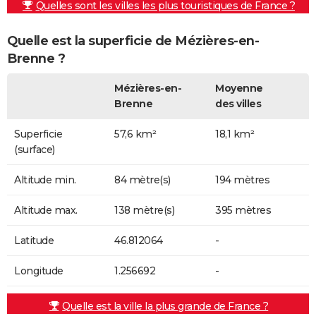
Quelles sont les villes les plus touristiques de France ?
Quelle est la superficie de Mézières-en-
Brenne ?
Mézières-en-
Moyenne
Brenne
des villes
Superficie
57,6 km²
18,1 km²
(surface)
Altitude min.
84 mètre(s)
194 mètres
Altitude max.
138 mètre(s)
395 mètres
Latitude
46.812064
-
Longitude
1.256692
-
Quelle est la ville la plus grande de France ?