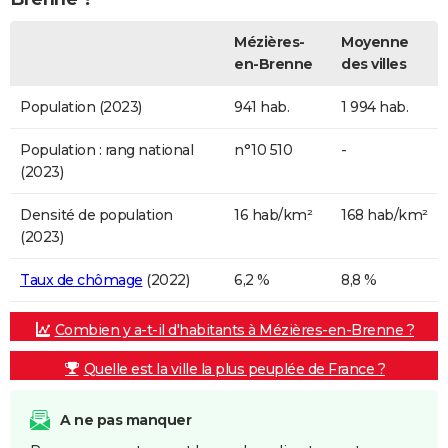
Mézières-
Moyenne
en-Brenne
des villes
Population (2023)
941 hab.
1 994 hab.
Population : rang national
n°10 510
-
(2023)
Densité de population
16 hab/km²
168 hab/km²
(2023)
Taux de chômage
(2022)
6,2 %
8,8 %
Combien y a-t-il d'habitants à Mézières-en-Brenne ?
Quelle est la ville la plus peuplée de France ?
A ne pas manquer