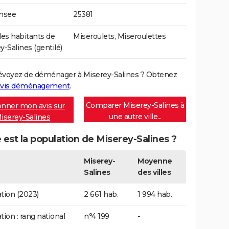
Insee
25381
s habitants de
Miseroulets, Miseroulettes
y-Salines (gentilé)
évoyez de déménager à Miserey-Salines ? Obtenez
vis déménagement
.
Comparer Miserey-Salines à
nner mon avis sur
une autre ville...
iserey-Salines
 est la population de Miserey-Salines ?
Miserey-
Moyenne
Salines
des villes
tion (2023)
2 661 hab.
1 994 hab.
tion : rang national
n°4 199
-