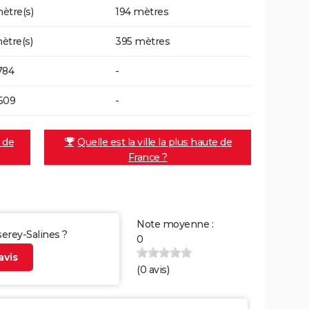
ètre(s)
194 mètres
ètre(s)
395 mètres
784
-
609
-
e de
Quelle est la ville la plus haute de
France ?
Note moyenne :
serey-Salines ?
0
vis
(
0
avis)