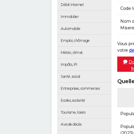
Débit Internet
Code 
Immobilier
Nom de
Misere
Automobile
Emploi, chômage
Vous pr
votre
de
Météo, climat
Do
Impôts, IFI
M
Santé, social
Quelle
Entreprises, commerces
Ecoles, scolarité
Tourisme, loisirs
Popula
Avis de décès
Popula
(2023)