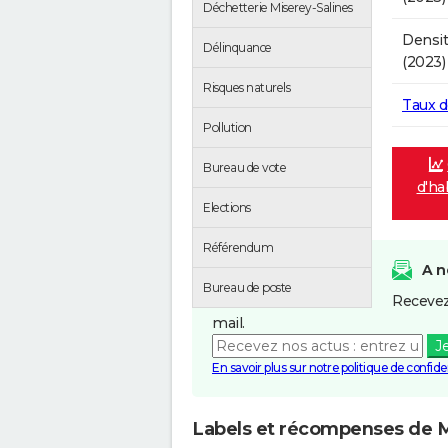
Déchetterie Miserey-Salines
Densit
Délinquance
(2023)
Risques naturels
Taux 
Pollution
Bureau de vote
d'ha
Elections
Référendum
A n
Bureau de poste
Recevez
mail.
J
En savoir plus sur notre politique de confiden
Labels et récompenses de M