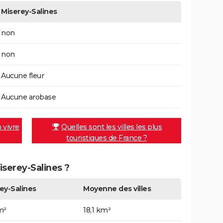
Miserey-Salines
non
non
Aucune fleur
Aucune arobase
n vivre
Quelles sont les villes les plus
touristiques de France ?
iserey-Salines ?
ey-Salines
Moyenne des villes
m²
18,1 km²