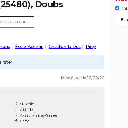
(25480), Doubs
Lint
uxons
École-Valentin
Châtillon-le-Duc
Pirey
 rater
Mise à jour le 10/02/26
Superficie
Altitude
Avis sur Miserey-Salines
Carte