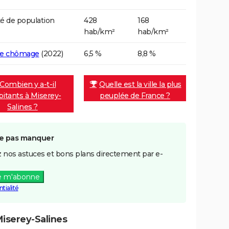
é de population
428
168
hab/km²
hab/km²
de chômage
(2022)
6,5 %
8,8 %
Combien y a-t-il
Quelle est la ville la plus
bitants à Miserey-
peuplée de France ?
Salines ?
e pas manquer
 nos astuces et bons plans directement par e-
e m'abonne
tialité
iserey-Salines