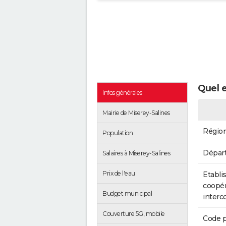
Quel e
Infos générales
Mairie de Miserey-Salines
Régio
Population
Dépar
Salaires à Miserey-Salines
Prix de l'eau
Etabli
coopér
Budget municipal
inter
Couverture 5G, mobile
Code p