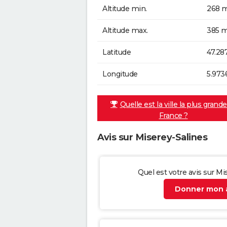
Altitude min.
268 m
Altitude max.
385 m
Latitude
47.28
Longitude
5.973
Quelle est la ville la plus grand
France ?
Avis sur Miserey-Salines
Quel est votre avis sur Mi
Donner mon a