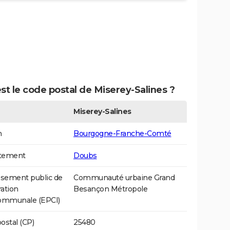
st le code postal de Miserey-Salines ?
Miserey-Salines
n
Bourgogne-Franche-Comté
tement
Doubs
ssement public de
Communauté urbaine Grand
ation
Besançon Métropole
communale (EPCI)
ostal (CP)
25480